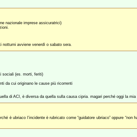
one nazionale imprese assicuratrici)
zioni.
ti notturni avviene venerdì o sabato sera.
sociali (es. morti, feriti)
i da cui originano le cause più ricorrenti
lla di ACI, è diversa da quella sulla causa cipria. magari perché oggi la mi
hé è ubriaco l’incidente è rubricato come “guidatore ubriaco” oppure “non 