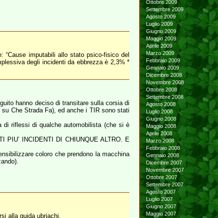
Ottobre 2009
Settembre 2009
Agosto 2009
Luglio 2009
Giugno 2009
Maggio 2009
Aprile 2009
Marzo 2009
: “Cause imputabili allo stato psico-fisico del
Febbraio 2009
omplessiva degli incidenti da ebbrezza è 2,3% *
Gennaio 2009
Dicembre 2008
Novembre 2008
Ottobre 2008
Settembre 2008
guito hanno deciso di transitare sulla corsia di
Agosto 2008
24 su Che Strada Fa), ed anche i TIR sono stati
Luglio 2008
Giugno 2008
di riflessi di qualche automobilista (che si è
Maggio 2008
Aprile 2008
MOLTI PIU’ INCIDENTI DI CHIUNQUE ALTRO. E
Marzo 2008
Febbraio 2008
 sensibilizzare coloro che prendono la macchina
Gennaio 2008
ando).
Dicembre 2007
Novembre 2007
Ottobre 2007
Settembre 2007
Agosto 2007
Luglio 2007
Giugno 2007
Maggio 2007
i alla guida ubriachi.