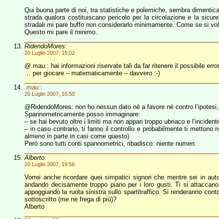
Qui buona parte di noi, tra statistiche e polemiche, sembra dimenticar
strada qualora costituiscano pericolo per la circolazione e la sicure
stradali mi pare buffo non considerarlo minimamente. Come se si voless
Questo mi pare il minimo.
RidendoMores
:
20 Luglio 2007, 15:02
@.mau.: hai informazioni riservate tali da far ritenere il possibile e
… per giocare – matematicamente – davvero :-)
.mau.
:
20 Luglio 2007, 16:50
@RidendoMores: non ho nessun dato né a favore né contro l’ipotesi, a
Spannometricamente posso immaginare:
– se hai bevuto oltre i limiti ma non appari troppo ubriaco e l’incidente
– in caso contrario, ti fanno il controllo e probabilmente ti mettono n
almeno in parte in casi come questo)
Però sono tutti conti spannometrici, ribadisco: niente numeri.
Alberto
:
20 Luglio 2007, 19:56
Vorrei anche ricordare quei simpatici signori che mentre sei in auto
andando decisamente troppo piano per i loro gusti. Ti si attaccan
appoggiando la ruota sinistra sullo spartitraffico. Si renderanno con
sottoscritto (me ne frega di più)?
Alberto