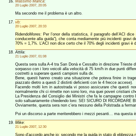
Massimo Manca
:
20 Luglio 2007, 20:05
Ma secondo me il problema è un altro.
vb
:
20 Luglio 2007, 20:33
RidendoMores: Per l’onor della statistica, il paragrafo dell’ACI dice
conducente alla guida”), che conta mediamente più incidenti gravi dell
70% = 1,7%. L’ACI non dice certo che il 70% degli incidenti gravi è 
Attila
:
21 Luglio 2007, 01:08
Questa sera sulla A-4 tra San Donà e Cessalto in direzione Trieste due
sorpasso con i loro veicoli alla velocità di 75 km/h in due punti dif
costretti a superare questi campioni sulla dx.
Bene, questi hanno creato una situazione che poteva finire in trage
piazzato dietro a questi 2 distinti deficienti con le 4 frecce accese).
Facendo molti km in autostrada vi posso assicurare che quest
normalmente chi ci rimette non sono loro, ma quei poveri cristiani che 
La Presidenza del Consiglio dei Ministri che fa le campagne contro l’
solo saltuariamente chiedendo loro: SEI SICURO DI RICORDARE
Ovviamente, questa sera non c’era nessuno della Polstrada a fermare 
Poi un discorso a parte meriterebbero i mezzi pesanti… ma questa è
Mike
:
21 Luglio 2007, 12:30
Sono d’accordo anche io: secondo me la guida in stato di ebbrezza no