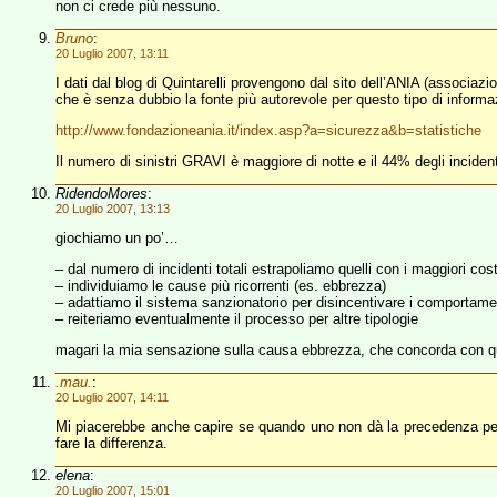
non ci crede più nessuno.
Bruno
:
20 Luglio 2007, 13:11
I dati dal blog di Quintarelli provengono dal sito dell’ANIA (associazi
che è senza dubbio la fonte più autorevole per questo tipo di informa
http://www.fondazioneania.it/index.asp?a=sicurezza&b=statistiche
Il numero di sinistri GRAVI è maggiore di notte e il 44% degli inciden
RidendoMores
:
20 Luglio 2007, 13:13
giochiamo un po’…
– dal numero di incidenti totali estrapoliamo quelli con i maggiori costi 
– individuiamo le cause più ricorrenti (es. ebbrezza)
– adattiamo il sistema sanzionatorio per disincentivare i comportament
– reiteriamo eventualmente il processo per altre tipologie
magari la mia sensazione sulla causa ebbrezza, che concorda con que
.mau.
:
20 Luglio 2007, 14:11
Mi piacerebbe anche capire se quando uno non dà la precedenza perc
fare la differenza.
elena
:
20 Luglio 2007, 15:01