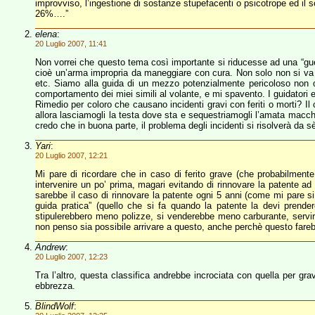
improvviso, l’ingestione di sostanze stupefacenti o psicotrope ed il 
26%….”
elena
:
20 Luglio 2007, 11:41
Non vorrei che questo tema così importante si riducesse ad una “guerr
cioè un’arma impropria da maneggiare con cura. Non solo non si va i
etc. Siamo alla guida di un mezzo potenzialmente pericoloso non di
comportamento dei miei simili al volante, e mi spavento. I guidatori e le
Rimedio per coloro che causano incidenti gravi con feriti o morti? Il c
allora lasciamogli la testa dove sta e sequestriamogli l’amata macchi
credo che in buona parte, il problema degli incidenti si risolverà da sè
Yari
:
20 Luglio 2007, 12:21
Mi pare di ricordare che in caso di ferito grave (che probabilmen
intervenire un po’ prima, magari evitando di rinnovare la patente ad
sarebbe il caso di rinnovare la patente ogni 5 anni (come mi pare s
guida pratica” (quello che si fa quando la patente la devi prend
stipulerebbero meno polizze, si venderebbe meno carburante, servir
non penso sia possibile arrivare a questo, anche perchè questo fare
Andrew
:
20 Luglio 2007, 12:23
Tra l’altro, questa classifica andrebbe incrociata con quella per grav
ebbrezza.
BlindWolf
: