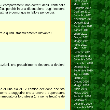
Aprile 2012
Marzo 2012
i comportamenti non corretti degli utenti della
Febbraio 2012
 Già, perchè in una discussione sugli incidenti
Gennaio 2012
tti si è comunque in fallo e pericolosi.
Dicembre 2011
Novembre 2011
Ottobre 2011
Settembre 2011
Agosto 2011
re e quindi statisticamente rilevante?
Luglio 2011
Giugno 2011
Maggio 2011
Aprile 2011
Marzo 2011
Febbraio 2011
Gennaio 2011
Dicembre 2010
Novembre 2010
urazioni, che probabilmente riescono a rivalersi
Ottobre 2010
Settembre 2010
Agosto 2010
Luglio 2010
Giugno 2010
Maggio 2010
sso di una fila di 12 camion decidono che stai
Aprile 2010
 come a suggerire che a breve ti supereranno
Marzo 2010
mmediato di loro stessi (chi se ne frega) e del
Febbraio 2010
Gennaio 2010
Dicembre 2009
Novembre 2009