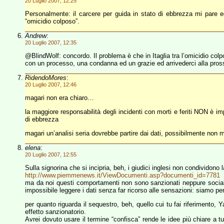
20 Luglio 2007, 12:25
Personalmente: il carcere per guida in stato di ebbrezza mi pare e
“omicidio colposo”.
Andrew
:
20 Luglio 2007, 12:35
@BlindWolf: concordo. Il problema è che in Itaglia tra l’omicidio colpo
con un processo, una condanna ed un grazie ed arrivederci alla pros
RidendoMores
:
20 Luglio 2007, 12:46
magari non era chiaro…
la maggiore responsabilità degli incidenti con morti e feriti NON è imp
di ebbrezza
magari un’analisi seria dovrebbe partire dai dati, possibilmente non m
elena
:
20 Luglio 2007, 12:55
Sulla signorina che si incipria, beh, i giudici inglesi non condividono 
http://www.piemmenews.it/ViewDocumenti.asp?documenti_id=7781
ma da noi questi comportamenti non sono sanzionati neppure socialme
impossibile leggere i dati senza far ricorso alle sensazioni: siamo 
per quanto riguarda il sequestro, beh, quello cui tu fai riferimento, 
effetto sanzionatorio.
Avrei dovuto usare il termine “confisca” rende le idee più chiare a tu