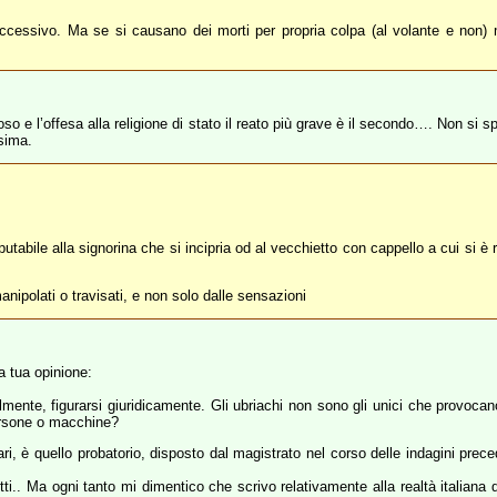
ccessivo. Ma se si causano dei morti per propria colpa (al volante e non) 
so e l’offesa alla religione di stato il reato più grave è il secondo…. Non si sp
sima.
utabile alla signorina che si incipria od al vecchietto con cappello a cui si è 
anipolati o travisati, e non solo dalle sensazioni
la tua opinione:
nte, figurarsi giuridicamente. Gli ubriachi non sono gli unici che provocano
persone o macchine?
Yari, è quello probatorio, disposto dal magistrato nel corso delle indagini pre
tti.. Ma ogni tanto mi dimentico che scrivo relativamente alla realtà italiana d