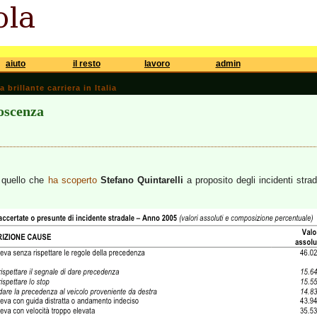
aiuto
il resto
lavoro
admin
brillante carriera in Italia
noscenza
e quello che
ha scoperto
Stefano Quintarelli
a proposito degli incidenti stra