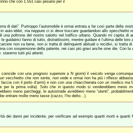
sonno che con 1.551 casi pesano per il
a di dati”. Purtroppo l’automobile è ormai entrata a far così parte della nostr
n auto ebbri, ma neppure ci si deve truccare guardandosi allo specchietto re
 una poltrona del nostro salotto nel traffico urbano. Quando mi capita di an
 guidatrici fanno di tutto, distrattissimi, mentre guidare è l’ultima delle loro a
arcere non va bene, non si tratta di delinquenti abituali o recidivi, si tratta d
na con sospensione della patente, nei casi più gravi anche sine die. Con la e
: staremo tutti più attenti.
te coincide con una prognosi superiore a N giorni) il veicolo venga comunq
 un vecchietto che non sente, non vede e ormai non ha più i riflessi abbasta
i faccia con il porto d’armi) e non con una chiacchierata con un medico ma f
ere per la prima volta). Solo che in questo modo si venderebbero meno ma
ebbero meno parcheggi, le autostrade avrebbero meno “utenti”, probabilment
bbe entrare molte meno tasse (cazzo, l’ho detto…).
ità dei danni per incidente, per verificare ad esempio quanti morti e quanti fe