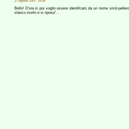
27 Agosto 2007, 16:56
Bello! D’ora in poi voglio essere identifcato da un nome simil-pelle
stanco morto e si riposa”…