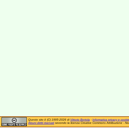
Questo sito è (C) 1995-2026 di
Vittorio Bertola
-
Informativa privacy e cooki
Alcuni diritti riservati
secondo la licenza Creative Commons Attribuzione - No