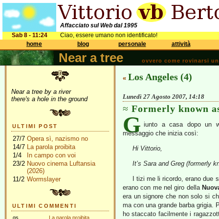
Affacciato sul Web dal 1995
Sab 8 - 11:24
Ciao, essere umano non identificato!
home
blog
personale
attività
Near a tree
ovvero come rovinarsi una 
Los Angeles (4)
«
Near a tree by a river
Lunedì 27 Agosto 2007, 14:18
there's a hole in the ground
Formerly known a
G
iunto a casa dopo un w
ULTIMI POST
messaggio che inizia così:
27/7
Opera sì, nazismo no
14/7
La parola proibita
Hi Vittorio,
1/4
In campo con voi
23/2
Nuovo cinema Luftansia
It’s Sara and Greg (formerly k
(2026)
I tizi me li ricordo, erano due
11/2
Wormslayer
erano con me nel giro della
Nuov
era un signore che non solo si 
ma con una grande barba grigia. Pe
ULTIMI COMMENTI
ho staccato facilmente i ragazzott
gs
La parola proibita