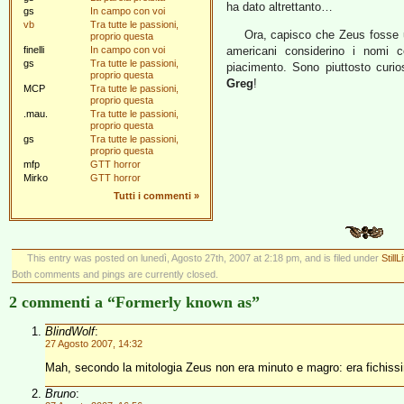
ha dato altrettanto…
gs
In campo con voi
vb
Tra tutte le passioni,
Ora, capisco che Zeus fosse 
proprio questa
finelli
In campo con voi
americani considerino i nomi co
gs
Tra tutte le passioni,
piacimento. Sono piuttosto curi
proprio questa
Greg
!
MCP
Tra tutte le passioni,
proprio questa
.mau.
Tra tutte le passioni,
proprio questa
gs
Tra tutte le passioni,
proprio questa
mfp
GTT horror
Mirko
GTT horror
Tutti i commenti
»
This entry was posted on lunedì, Agosto 27th, 2007 at 2:18 pm, and is filed under
StillL
Both comments and pings are currently closed.
2 commenti a “Formerly known as”
BlindWolf
:
27 Agosto 2007, 14:32
Mah, secondo la mitologia Zeus non era minuto e magro: era fichissim
Bruno
: