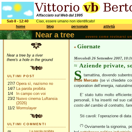
Affacciato sul Web dal 1995
Sab 8 - 12:40
Ciao, essere umano non identificato!
home
blog
personale
attività
Near a tree
ovvero come rovinarsi una 
Giornate
«
Near a tree by a river
Mercoledì 26 Settembre 2007, 10:1
there's a hole in the ground
Aziende private, s
S
tamattina, dovendo subentrare
ULTIMI POST
Iride Mercato
(se vi chiedete co
27/7
Opera sì, nazismo no
corporation dell’energia, naturalm
14/7
La parola proibita
1/4
In campo con voi
E’ stato tutto molto efficiente
23/2
Nuovo cinema Luftansia
personali, li ha inseriti nel suo c
(2026)
costo del cambio di contratto, fan
11/2
Wormslayer
Sti cavoli: l’operazione di da
ULTIMI COMMENTI
(*)
Ovviamente la signorina, per
gs
La parola proibita