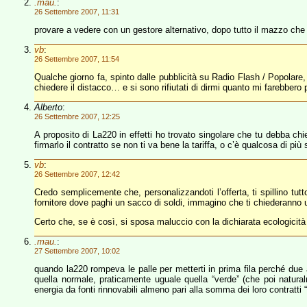
.mau.
:
26 Settembre 2007, 11:31
provare a vedere con un gestore alternativo, dopo tutto il mazzo che 
vb
:
26 Settembre 2007, 11:54
Qualche giorno fa, spinto dalle pubblicità su Radio Flash / Popolar
chiedere il distacco… e si sono rifiutati di dirmi quanto mi farebbero 
Alberto
:
26 Settembre 2007, 12:25
A proposito di La220 in effetti ho trovato singolare che tu debba c
firmarlo il contratto se non ti va bene la tariffa, o c’è qualcosa di più
vb
:
26 Settembre 2007, 12:42
Credo semplicemente che, personalizzandoti l’offerta, ti spillino tutt
fornitore dove paghi un sacco di soldi, immagino che ti chiederanno 
Certo che, se è così, si sposa maluccio con la dichiarata ecologicità
.mau.
:
27 Settembre 2007, 10:02
quando la220 rompeva le palle per metterti in prima fila perché due a
quella normale, praticamente uguale quella “verde” (che poi natura
energia da fonti rinnovabili almeno pari alla somma dei loro contratti “