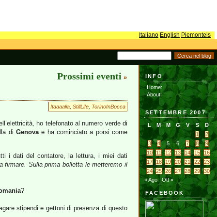
Italiano
English
Piemonteis
Prossimi eventi
INFO
»
:Home:
:About:
Itaaaalia
,
StillLife
,
TorinoInBocca
SETTEMBRE 2007
l’elettricità, ho telefonato al numero verde di
L
M
M
G
V
S
D
la di
Genova
e ha cominciato a porsi come
1
2
3
4
5
6
7
8
9
10
11
12
13
14
15
16
i i dati del contatore, la lettura, i miei dati
17
18
19
20
21
22
23
da firmare. Sulla prima bolletta le metteremo il
24
25
26
27
28
29
30
« Ago
Ott »
omania
?
FACEBOOK
gare stipendi e gettoni di presenza di questo