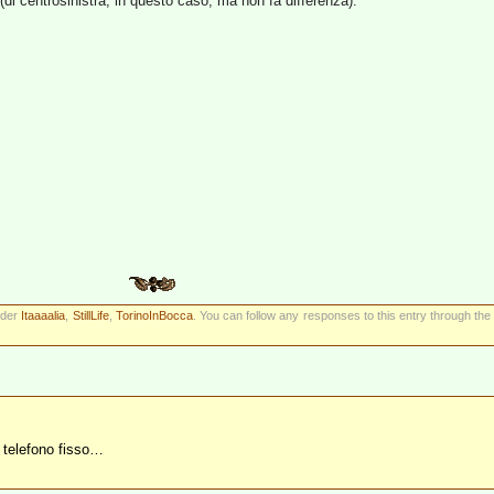
(di centrosinistra, in questo caso, ma non fa differenza).
nder
Itaaaalia
,
StillLife
,
TorinoInBocca
. You can follow any responses to this entry through th
s, telefono fisso…