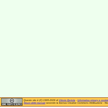
Questo sito è (C) 1995-2026 di
Vittorio Bertola
-
Informativa privacy e cooki
Alcuni diritti riservati
secondo la licenza Creative Commons Attribuzione - No