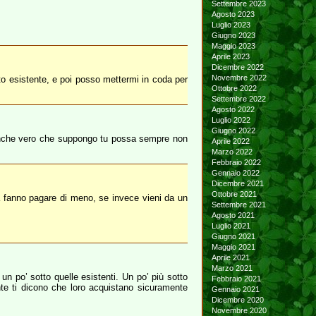
Settembre 2023
Agosto 2023
Luglio 2023
Giugno 2023
Maggio 2023
Aprile 2023
Dicembre 2022
Novembre 2022
to esistente, e poi posso mettermi in coda per
Ottobre 2022
Settembre 2022
Agosto 2022
Luglio 2022
Giugno 2022
 è anche vero che suppongo tu possa sempre non
Aprile 2022
Marzo 2022
Febbraio 2022
Gennaio 2022
Dicembre 2021
Ottobre 2021
e la fanno pagare di meno, se invece vieni da un
Settembre 2021
Agosto 2021
Luglio 2021
Giugno 2021
Maggio 2021
Aprile 2021
Marzo 2021
un po’ sotto quelle esistenti. Un po’ più sotto
Febbraio 2021
nte ti dicono che loro acquistano sicuramente
Gennaio 2021
Dicembre 2020
Novembre 2020