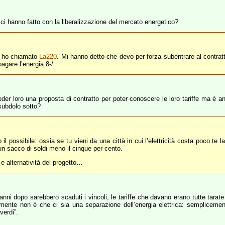
ci hanno fatto con la liberalizzazione del mercato energetico?
e, ho chiamato
La220
. Mi hanno detto che devo per forza subentrare al contrat
pagare l’energia 8-/
hieder loro una proposta di contratto per poter conoscere le loro tariffe ma
 subdolo sotto?
o il possibile: ossia se tu vieni da una città in cui l’elettricità costa poco t
un sacco di soldi meno il cinque per cento.
 e alternatività del progetto…
nni dopo sarebbero scaduti i vincoli, le tariffe che davano erano tutte tarate 
lmente non è che ci sia una separazione dell’energia elettrica: sempliceme
verdi”.