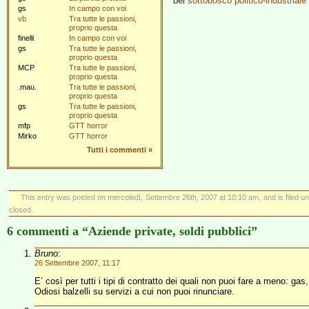
bel
sottobosco politico-industriale
gs
In campo con voi
vb
Tra tutte le passioni,
proprio questa
finelli
In campo con voi
gs
Tra tutte le passioni,
proprio questa
MCP
Tra tutte le passioni,
proprio questa
.mau.
Tra tutte le passioni,
proprio questa
gs
Tra tutte le passioni,
proprio questa
mfp
GTT horror
Mirko
GTT horror
Tutti i commenti
»
This entry was posted on mercoledì, Settembre 26th, 2007 at 10:10 am, and is filed u
closed.
6 commenti a “Aziende private, soldi pubblici”
Bruno
:
26 Settembre 2007, 11:17
E’ così per tutti i tipi di contratto dei quali non puoi fare a meno: ga
Odiosi balzelli su servizi a cui non puoi rinunciare.