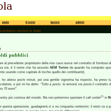
aiuto
il resto
lavoro
admin
brillante carriera in Italia
0
oldi pubblici
 al precedente proprietario della mia casa nuova nel contratto di fornitura del
sa sia, è il nome che ha assunto
AEM Torino
da quando ha comprato quel
ente usando come capitale di rischio quello dei contribuenti).
; ho atteso pochi minuti, poi una gentile signorina ha risposto, ha preso tutt
alcolatore, e poi mi ha detto:
“Tutto a posto: le arriverà via posta il contratto 
no 70 euro!”
.
(*)
ta entry più costosa del mondo. Ma non potremmo spostare il call center
in
R
 questa operazione, guadagnerà sì e no cinquanta centesimi; il resto va a pa