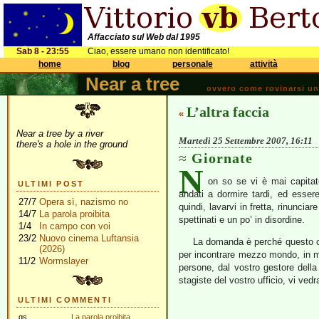
Affacciato sul Web dal 1995
Sab 8 - 23:55
Ciao, essere umano non identificato!
home
blog
personale
attività
Near a tree
ovvero come rovinarsi una 
L’altra faccia
«
Near a tree by a river
Martedì 25 Settembre 2007, 16:11
there's a hole in the ground
Giornate
N
on so se vi è mai capitat
ULTIMI POST
andati a dormire tardi, ed essere
27/7
Opera sì, nazismo no
quindi, lavarvi in fretta, rinunciare
14/7
La parola proibita
spettinati e un po’ in disordine.
1/4
In campo con voi
23/2
Nuovo cinema Luftansia
La domanda è perché questo cap
(2026)
per incontrare mezzo mondo, in m
11/2
Wormslayer
persone, dal vostro gestore della
stagiste del vostro ufficio, vi ve
ULTIMI COMMENTI
gs
La parola proibita