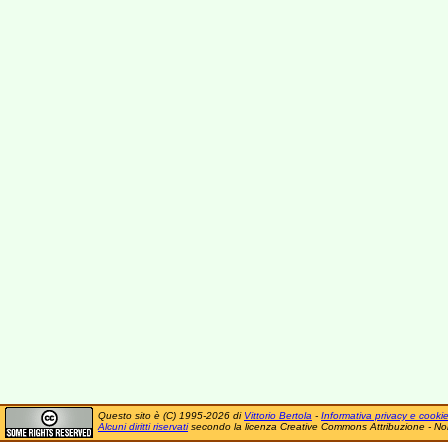
Questo sito è (C) 1995-2026 di
Vittorio Bertola
-
Informativa privacy e cooki
Alcuni diritti riservati
secondo la licenza Creative Commons Attribuzione - No