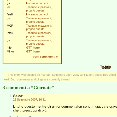
gs
In campo con voi
vb
Tra tutte le passioni,
proprio questa
finelli
In campo con voi
gs
Tra tutte le passioni,
proprio questa
MCP
Tra tutte le passioni,
proprio questa
.mau.
Tra tutte le passioni,
proprio questa
gs
Tra tutte le passioni,
proprio questa
mfp
GTT horror
Mirko
GTT horror
Tutti i commenti
»
This entry was posted on martedì, Settembre 25th, 2007 at 4:11 pm, and is filed unde
feed. Both comments and pings are currently closed.
3 commenti a “Giornate”
Bruno
:
25 Settembre 2007, 16:31
E tutto questo mentre gli amici commentatori sono in giacca e cravat
che ti preoccupi di più…