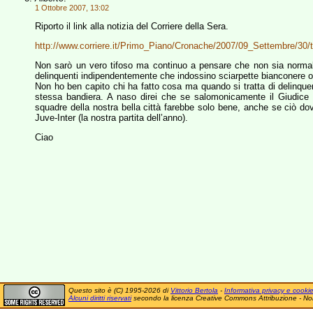
1 Ottobre 2007, 13:02
Riporto il link alla notizia del Corriere della Sera.
http://www.corriere.it/Primo_Piano/Cronache/2007/09_Settembre/30/to
Non sarò un vero tifoso ma continuo a pensare che non sia norm
delinquenti indipendentemente che indossino sciarpette bianconere o
Non ho ben capito chi ha fatto cosa ma quando si tratta di delinque
stessa bandiera. A naso direi che se salomonicamente il Giudice 
squadre della nostra bella città farebbe solo bene, anche se ciò dov
Juve-Inter (la nostra partita dell’anno).
Ciao
Questo sito è (C) 1995-2026 di
Vittorio Bertola
-
Informativa privacy e cooki
Alcuni diritti riservati
secondo la licenza Creative Commons Attribuzione - No