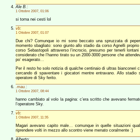
Ale B.
:
1 Ottobre 2007, 01:06
si torna nei cesti lol
vb
:
1 Ottobre 2007, 01:07
Due chi? Comunque io mi sono beccato una spruzzata di peperon
momento sbagliato: sono giunto allo stadio da corso Agnelli proprio 
corso Sebastopoli attraverso l’incrocio, presumo per tenerli lontan
considerato che l’hanno tirato su un 2000-3000 persone che attendev
po’ esagerato…
Per il resto ho solo notizia di qualche centinaio di ultras bianconer
cercando di spaventare i giocatori mentre entravano. Allo stadio s
operatore di Sky ferito.
.mau.
:
1 Ottobre 2007, 08:44
hanno cambiato al volo la pagina: c’era scritto che avevano fermat
l’operatore Sky.
vb
:
1 Ottobre 2007, 11:35
Magari avevano capito male… comunque in quelle situazioni qualsi
riprendere volti in mezzo allo scontro viene menato coralmente :)
Alberto
: