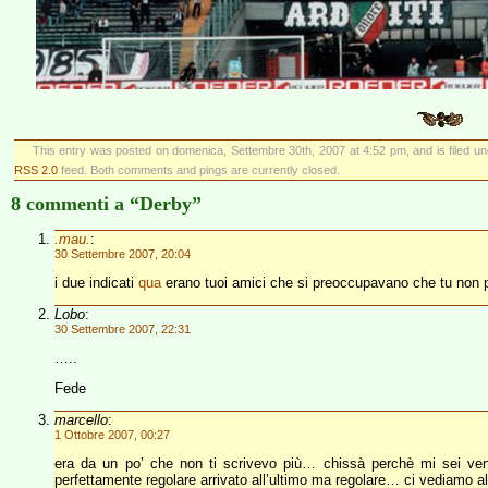
This entry was posted on domenica, Settembre 30th, 2007 at 4:52 pm, and is filed u
RSS 2.0
feed. Both comments and pings are currently closed.
8 commenti a “Derby”
.mau.
:
30 Settembre 2007, 20:04
i due indicati
qua
erano tuoi amici che si preoccupavano che tu non p
Lobo
:
30 Settembre 2007, 22:31
…..
Fede
marcello
:
1 Ottobre 2007, 00:27
era da un po’ che non ti scrivevo più… chissà perchè mi sei ven
perfettamente regolare arrivato all’ultimo ma regolare… ci vediamo a