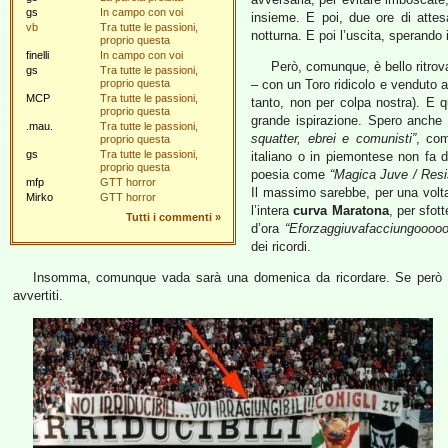
gs
In campo con voi
insieme. E poi, due ore di attesa
vb
Tra tutte le passioni,
notturna. E poi l’uscita, sperando 
proprio questa
finelli
In campo con voi
Però, comunque, è bello ritrov
gs
Tra tutte le passioni,
proprio questa
– con un Toro ridicolo e venduto a
MCP
Tra tutte le passioni,
tanto, non per colpa nostra). E qu
proprio questa
grande ispirazione. Spero anche 
.mau.
Tra tutte le passioni,
squatter, ebrei e comunisti”
, com
proprio questa
gs
Tra tutte le passioni,
italiano o in piemontese non fa d
proprio questa
poesia come
“Magica Juve / Resis
mfp
GTT horror
Il massimo sarebbe, per una volta
Mirko
GTT horror
l’intera
curva Maratona
, per sfot
Tutti i commenti
»
d’ora
“Eforzaggiuvafacciungooooo
dei ricordi.
Insomma, comunque vada sarà una domenica da ricordare. Se però v
avvertiti.