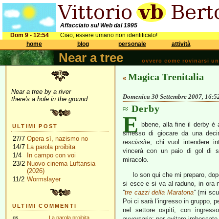
Affacciato sul Web dal 1995
Dom 9 - 12:54
Ciao, essere umano non identificato!
home
blog
personale
attività
Near a tree
ovvero come rovinarsi una 
Magica Trenitalia
«
Near a tree by a river
Domenica 30 Settembre 2007, 16:5
there's a hole in the ground
Derby
E
bbene, alla fine il derby è
ULTIMI POST
smesso di giocare da una decin
27/7
Opera sì, nazismo no
rescissite
; chi vuol intendere in
14/7
La parola proibita
vincerà con un paio di gol di s
1/4
In campo con voi
miracolo.
23/2
Nuovo cinema Luftansia
(2026)
Io son qui che mi preparo, dopo
11/2
Wormslayer
si esce e si va al raduno, in ora 
“
tre cazzi della Maratona
“
(mi scus
Poi ci sarà l’ingresso in gruppo, 
ULTIMI COMMENTI
nel settore ospiti, con ingres
gs
La parola proibita
avversaria; per evitare imboscate,