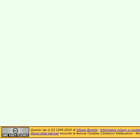
Questo sito è (C) 1995-2026 di
Vittorio Bertola
-
Informativa privacy e cooki
Alcuni diritti riservati
secondo la licenza Creative Commons Attribuzione - No