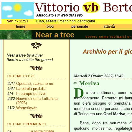
Affacciato sul Web dal 1995
Ven 7 - 11:53
Ciao, essere umano non identificato!
home
blog
personale
attività
Near a tree
ovvero come rovinarsi una 
Archivio per il g
Near a tree by a river
there's a hole in the ground
Martedì 2 Ottobre 2007, 11:49
ULTIMI POST
Meriva
27/7
Opera sì, nazismo no
D
14/7
La parola proibita
a tre settimane, come 
1/4
In campo con voi
tamponamento. Pertanto, mi hann
23/2
Nuovo cinema Luftansia
(2026)
non c’era bisogno di prenotarl
11/2
Wormslayer
momento si sono poi accorti che non
di Torino era una
Opel Meriva
, e 
Bene, dopo tre settimane d
ULTIMI COMMENTI
qualcuno moltissimo, regalateg
gs
La parola proibita