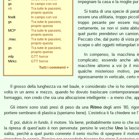
impegnare la casa e la moglie pur
gs
In campo con voi
vb
Tra tutte le passioni,
Si tratta di una specie di para
proprio questa
essere una utilitaria, troppo picc
finelli
In campo con voi
gs
Tra tutte le passioni,
troppo pesante per essere ris
proprio questa
certamente, se non vi siete abitua
MCP
Tra tutte le passioni,
quel punto prendetevi un camio
proprio questa
Peccato che, dal punto di vista pr
.mau.
Tra tutte le passioni,
proprio questa
scarpe o altri oggetti rettangolari i
gs
Tra tutte le passioni,
proprio questa
In compenso, la macchina è 
mfp
GTT horror
complicato; essendo anche alta
Mirko
GTT horror
macchine attorno a voi (e il mi
Tutti i commenti
»
qualche misterioso motivo, pe
rigorosamente in verticale, certo
Il grosso della lunghezza va nel baule, e considerato che io ho riempit
volta in un anno e mezzo, quando ho dovuto traslocare contemporaneamen
formaggio, non credo che sia una allocazione intelligente – a meno che, a
Gli interni sono stati presi di peso da una
Ritmo
degli anni ’80, rigo
portiere sembrano di plastica (speriamo bene). L’estetica ti fa chiedere se l
E poi,
dulcis in fundo
, il motore. Va bene, probabilmente sono io che s
la ripresa di quest’auto è non pervenuta: persino le vecchie
Uno
la lasci
salita, perchè a quel punto correrete il serio rischio di spegnere il moto