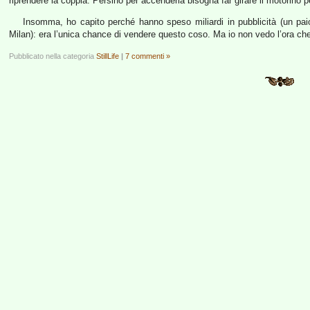
riprendere la coppia. Persino per accenderla bisogna far girare il motorino 
Insomma, ho capito perché hanno speso miliardi in pubblicità (un paio 
Milan): era l’unica chance di vendere questo coso. Ma io non vedo l’ora che
Pubblicato nella categoria
StillLife
|
7 commenti »