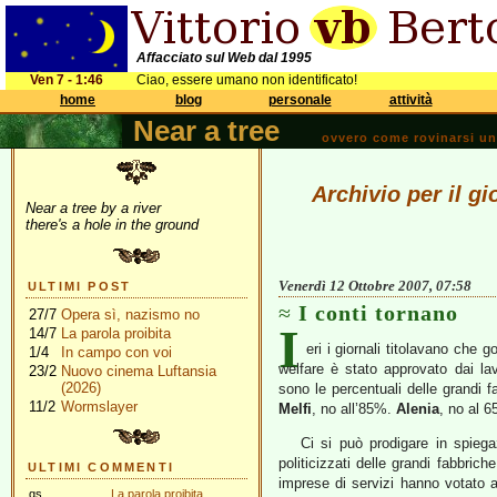
Affacciato sul Web dal 1995
Ven 7 - 1:46
Ciao, essere umano non identificato!
home
blog
personale
attività
Near a tree
ovvero come rovinarsi una 
Archivio per il g
Near a tree by a river
there's a hole in the ground
Venerdì 12 Ottobre 2007, 07:58
ULTIMI POST
I conti tornano
27/7
Opera sì, nazismo no
I
14/7
La parola proibita
eri i giornali titolavano che g
1/4
In campo con voi
welfare è stato approvato dai la
23/2
Nuovo cinema Luftansia
(2026)
sono le percentuali delle grandi 
11/2
Wormslayer
Melfi
, no all’85%.
Alenia
, no al 6
Ci si può prodigare in spiega
politicizzati delle grandi fabbric
ULTIMI COMMENTI
imprese di servizi hanno votato a 
gs
La parola proibita