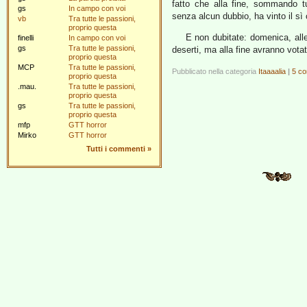
fatto che alla fine, sommando t
gs
In campo con voi
senza alcun dubbio, ha vinto il sì
vb
Tra tutte le passioni,
proprio questa
E non dubitate: domenica, all
finelli
In campo con voi
gs
Tra tutte le passioni,
deserti, ma alla fine avranno vota
proprio questa
MCP
Tra tutte le passioni,
Pubblicato nella categoria
Itaaaalia
|
5 co
proprio questa
.mau.
Tra tutte le passioni,
proprio questa
gs
Tra tutte le passioni,
proprio questa
mfp
GTT horror
Mirko
GTT horror
Tutti i commenti
»