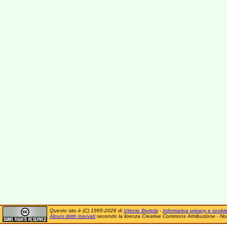
Questo sito è (C) 1995-2026 di
Vittorio Bertola
-
Informativa privacy e cooki
Alcuni diritti riservati
secondo la licenza Creative Commons Attribuzione - No