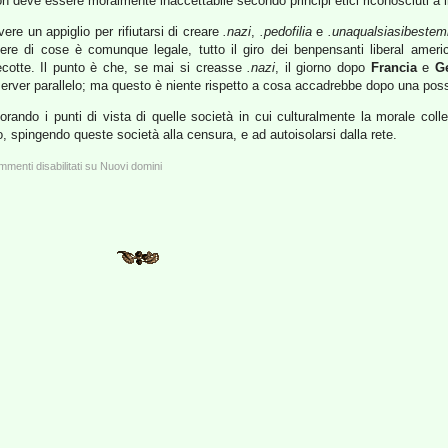
n deve essere moralmente inaccettabile secondo principi etici riconosciuti a l
ere un appiglio per rifiutarsi di creare
.nazi
,
.pedofilia
e
.unaqualsiasibeste
e di cose è comunque legale, tutto il giro dei benpensanti liberal ameri
ecotte. Il punto è che, se mai si creasse
.nazi
, il giorno dopo
Francia
e
G
ot server parallelo; ma questo è niente rispetto a cosa accadrebbe dopo una poss
orando i punti di vista di quelle società in cui culturalmente la morale collett
to, spingendo queste società alla censura, e ad autoisolarsi dalla rete.
menti disabilitati
su Nuovi domini