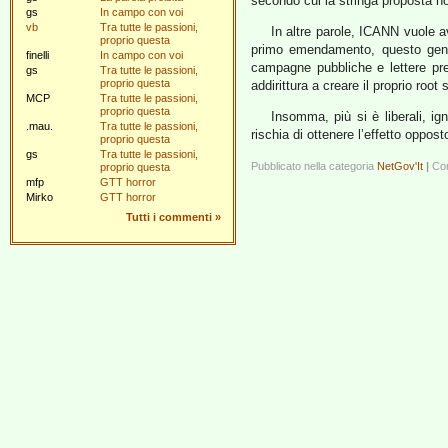
secondo cui la stringa proposta no
gs
In campo con voi
vb
Tra tutte le passioni,
In altre parole, ICANN vuole av
proprio questa
primo emendamento, questo gener
finelli
In campo con voi
campagne pubbliche e lettere pr
gs
Tra tutte le passioni,
proprio questa
addirittura a creare il proprio ro
MCP
Tra tutte le passioni,
proprio questa
Insomma, più si è liberali, ign
.mau.
Tra tutte le passioni,
rischia di ottenere l’effetto oppos
proprio questa
gs
Tra tutte le passioni,
Pubblicato nella categoria
NetGov'It
|
Com
proprio questa
mfp
GTT horror
Mirko
GTT horror
Tutti i commenti
»