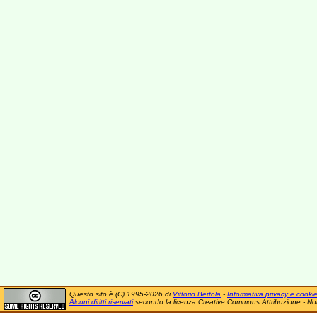
Questo sito è (C) 1995-2026 di
Vittorio Bertola
-
Informativa privacy e cooki
Alcuni diritti riservati
secondo la licenza Creative Commons Attribuzione - No