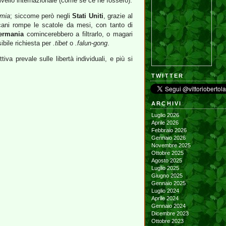
ivello internazionale (come se ce ne fossero).
mmia
; siccome però negli
Stati Uniti
, grazie al
cani rompe le scatole da mesi, con tanto di
ermania
comincerebbero a filtrarlo, o magari
ibile richiesta per
.tibet
o
.falun-gong
.
iva prevale sulle libertà individuali, e più si
TWITTER
ARCHIVI
Luglio 2026
Aprile 2026
Febbraio 2026
Gennaio 2026
Novembre 2025
Ottobre 2025
Agosto 2025
Luglio 2025
Giugno 2025
Gennaio 2025
Luglio 2024
Aprile 2024
Gennaio 2024
Dicembre 2023
Ottobre 2023