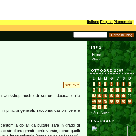
Italiano
English
Piemonteis
INFO
:Home:
:About:
OTTOBRE 2007
L
M
M
G
V
S
D
1
2
3
4
5
6
7
NetGov'It
8
9
10
11
12
13
14
n workshop-mostro di sei ore, dedicato alle
15
16
17
18
19
20
21
22
23
24
25
26
27
28
29
30
31
in principi generali, raccomandazioni vere e
« Set
Nov »
FACEBOOK
centomila dollari da buttare sarà in grado di
rano sin d’ora grandi controversie, come quelli