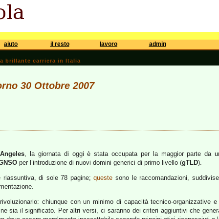
aiuto
il resto
lavoro
admin
brillante carriera in Italia
iorno 30 Ottobre 2007
Angeles
, la giornata di oggi è stata occupata per la maggior parte da u
GNSO
per l’introduzione di nuovi domini generici di primo livello (
gTLD
).
 riassuntiva, di sole 78 pagine;
queste
sono le raccomandazioni, suddivise 
lementazione.
 rivoluzionario: chiunque con un minimo di capacità tecnico-organizzative e 
 sia il significato. Per altri versi, ci saranno dei criteri aggiuntivi che gene