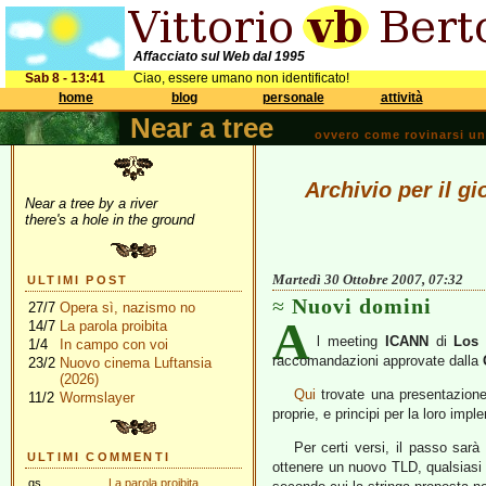
Affacciato sul Web dal 1995
Sab 8 - 13:41
Ciao, essere umano non identificato!
home
blog
personale
attività
Near a tree
ovvero come rovinarsi una 
Archivio per il g
Near a tree by a river
there's a hole in the ground
Martedì 30 Ottobre 2007, 07:32
ULTIMI POST
Nuovi domini
27/7
Opera sì, nazismo no
A
14/7
La parola proibita
l meeting
ICANN
di
Los 
1/4
In campo con voi
raccomandazioni approvate dalla
23/2
Nuovo cinema Luftansia
(2026)
Qui
trovate una presentazione
11/2
Wormslayer
proprie, e principi per la loro imp
Per certi versi, il passo sarà
ULTIMI COMMENTI
ottenere un nuovo TLD, qualsiasi ne
gs
La parola proibita