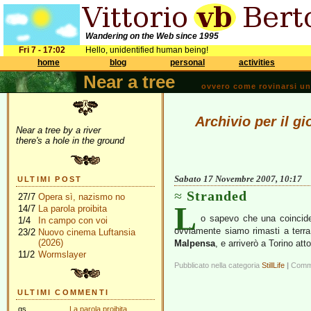
Wandering on the Web since 1995
Fri 7 - 17:02
Hello, unidentified human being!
home
blog
personal
activities
Near a tree
ovvero come rovinarsi una 
Archivio per il 
Near a tree by a river
there's a hole in the ground
Sabato 17 Novembre 2007, 10:17
ULTIMI POST
Stranded
27/7
Opera sì, nazismo no
L
14/7
La parola proibita
o sapevo che una coincid
1/4
In campo con voi
ovviamente siamo rimasti a terra
23/2
Nuovo cinema Luftansia
(2026)
Malpensa
, e arriverò a Torino att
11/2
Wormslayer
Pubblicato nella categoria
StillLife
|
Commen
ULTIMI COMMENTI
gs
La parola proibita