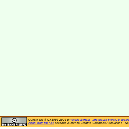
Questo sito è (C) 1995-2026 di
Vittorio Bertola
-
Informativa privacy e cooki
Alcuni diritti riservati
secondo la licenza Creative Commons Attribuzione - No