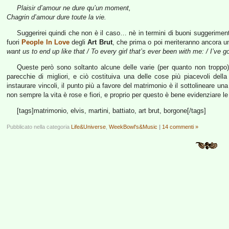
Plaisir d’amour ne dure qu’un moment,
Chagrin d’amour dure toute la vie.
Suggerirei quindi che non è il caso… nè in termini di buoni suggeriment
fuori
People In Love
degli
Art Brut
, che prima o poi meriteranno ancora u
want us to end up like that / To every girl that’s ever been with me: / I’ve g
Queste però sono soltanto alcune delle varie (per quanto non troppo) 
parecchie di migliori, e ciò costituiva una delle cose più piacevoli della 
instaurare vincoli, il punto più a favore del matrimonio è il sottolineare un
non sempre la vita è rose e fiori, e proprio per questo è bene evidenziare le
[tags]matrimonio, elvis, martini, battiato, art brut, borgone[/tags]
Pubblicato nella categoria
Life&Universe
,
WeekBowl's&Music
|
14 commenti »