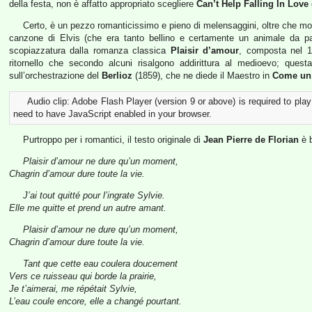
della festa, non è affatto appropriato scegliere
Can’t Help Falling In Love
Certo, è un pezzo romanticissimo e pieno di melensaggini, oltre che mo
canzone di Elvis (che era tanto bellino e certamente un animale da 
scopiazzatura dalla romanza classica
Plaisir d’amour
, composta nel 
ritornello che secondo alcuni risalgono addirittura al medioevo; quest
sull’orchestrazione del
Berlioz
(1859), che ne diede il Maestro in
Come un 
Audio clip: Adobe Flash Player (version 9 or above) is required to play
need to have JavaScript enabled in your browser.
Purtroppo per i romantici, il testo originale di
Jean Pierre de Florian
è b
Plaisir d’amour ne dure qu’un moment,
Chagrin d’amour dure toute la vie.
J’ai tout quitté pour l’ingrate Sylvie.
Elle me quitte et prend un autre amant.
Plaisir d’amour ne dure qu’un moment,
Chagrin d’amour dure toute la vie.
Tant que cette eau coulera doucement
Vers ce ruisseau qui borde la prairie,
Je t’aimerai, me répétait Sylvie,
L’eau coule encore, elle a changé pourtant.