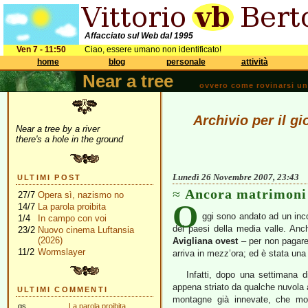
Affacciato sul Web dal 1995
Ven 7 - 11:50
Ciao, essere umano non identificato!
home
blog
personale
attività
Near a tree
ovvero come rovinarsi una 
Archivio per il 
Near a tree by a river
there's a hole in the ground
Lunedì 26 Novembre 2007, 23:43
ULTIMI POST
Ancora matrimoni
27/7
Opera sì, nazismo no
O
14/7
La parola proibita
ggi sono andato ad un inco
1/4
In campo con voi
dei paesi della media valle. An
23/2
Nuovo cinema Luftansia
(2026)
Avigliana ovest
– per non pagare t
11/2
Wormslayer
arriva in mezz’ora; ed è stata una 
Infatti, dopo una settimana d
appena striato da qualche nuvola al
ULTIMI COMMENTI
montagne già innevate, che mos
gs
La parola proibita