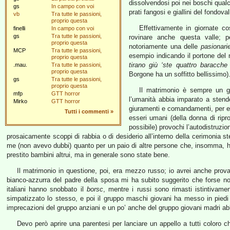
dissolvendosi poi nei boschi qualc
gs
In campo con voi
prati fangosi e giallini del fondoval
vb
Tra tutte le passioni,
proprio questa
Effettivamente in giornate c
finelli
In campo con voi
gs
Tra tutte le passioni,
rovinare anche questa valle; 
proprio questa
notoriamente una delle
pasionari
MCP
Tra tutte le passioni,
esempio indicando il portone del
proprio questa
tirano giù ‘ste quattro baracche 
.mau.
Tra tutte le passioni,
proprio questa
Borgone ha un soffitto bellissimo)
gs
Tra tutte le passioni,
proprio questa
Il matrimonio è sempre un gi
mfp
GTT horror
l’umanità abbia imparato a stenderc
Mirko
GTT horror
giuramenti e comandamenti, per evi
Tutti i commenti
»
esseri umani (della donna di ripr
possibile) provochi l’autodistruzion
prosaicamente scoppi di rabbia o di desiderio all’interno della cerimonia
me (non avevo dubbi) quanto per un paio di altre persone che, insomma, h
prestito bambini altrui, ma in generale sono state bene.
Il matrimonio in questione, poi, era mezzo russo; io avrei anche prova
bianco-azzurra del padre della sposa mi ha subito suggerito che forse non
italiani hanno snobbato il
borsc
, mentre i russi sono rimasti istintivamen
simpatizzato lo stesso, e poi il gruppo maschi giovani ha messo in piedi 
imprecazioni del gruppo anziani e un po’ anche del gruppo giovani madri ab
Devo però aprire una parentesi per lanciare un appello a tutti color