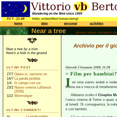
Wandering on the Web since 1995
Fri 7 - 21:49
Hello, unidentified human being!
home
blog
personal
activities
Near a tree
ovvero come rovinarsi una 
Archivio per il g
Near a tree by a river
there's a hole in the ground
Giovedì 3 Gennaio 2008, 11:38
ULTIMI POST
Film per bambini?
27/7
Opera sì, nazismo no
I
14/7
La parola proibita
eri sera siamo andati a ved
1/4
In campo con voi
buona ora e mezza di intrattenime
23/2
Nuovo cinema Luftansia
(2026)
Abbiamo scelto il
Cineplex M
11/2
Wormslayer
l’unico cinema di Torino o quasi a
al lunedì. Di conseguenza, la sala
e con bambini.
ULTIMI COMMENTI
gs
La parola proibita