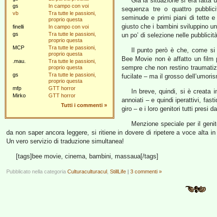
Già la situazione si era fatta
gs
In campo con voi
sequenza tre o quattro pubblic
vb
Tra tutte le passioni,
seminude e primi piani di tette 
proprio questa
giusto che i bambini sviluppino un
finelli
In campo con voi
gs
Tra tutte le passioni,
un po’ di selezione nelle pubblici
proprio questa
MCP
Tra tutte le passioni,
Il punto però è che, come si
proprio questa
Bee Movie non è affatto un film 
.mau.
Tra tutte le passioni,
sempre che non restino traumatizza
proprio questa
gs
Tra tutte le passioni,
fucilate – ma il grosso dell’umoris
proprio questa
mfp
GTT horror
In breve, quindi, si è creata 
Mirko
GTT horror
annoiati – e quindi iperattivi, fast
Tutti i commenti
»
giro – e i loro genitori tutti presi da
Menzione speciale per il geni
da non saper ancora leggere, si ritiene in dovere di ripetere a voce alta i
Un vero servizio di traduzione simultanea!
[tags]bee movie, cinema, bambini, massaua[/tags]
Pubblicato nella categoria
Culturaculturacul
,
StillLife
|
3 commenti »