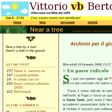
Affacciato sul Web dal 1995
Sab 8 - 17:01
Ciao, essere umano non identificato!
home
blog
personale
attività
Near a tree
ovvero come rovinarsi una 
Archivio per il g
Near a tree by a river
there's a hole in the ground
Mercoledì 16 Gennaio 2008, 13:57
ULTIMI POST
Un paese ridicolo
27/7
Opera sì, nazismo no
S
14/7
La parola proibita
i può non parlare oggi del
P
1/4
In campo con voi
penso e più concludo che siamo u
23/2
Nuovo cinema Luftansia
(2026)
Forse il meno ridicolo di tut
11/2
Wormslayer
nell’invito al Papa ci fosse un qua
la
Santa Sede
, però resta il fa
accademici presenziano tutte le au
ULTIMI COMMENTI
di invitare il vescovo può sollev
gs
La parola proibita