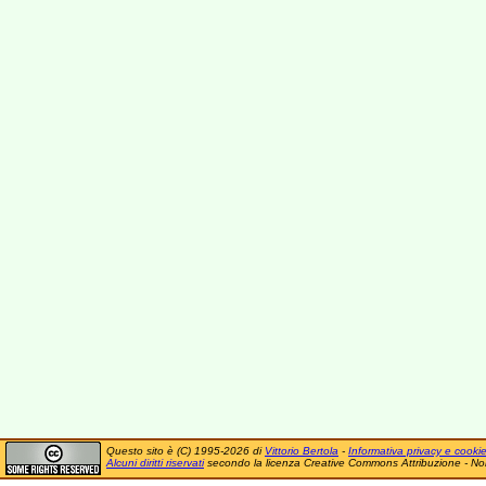
Questo sito è (C) 1995-2026 di
Vittorio Bertola
-
Informativa privacy e cooki
Alcuni diritti riservati
secondo la licenza Creative Commons Attribuzione - No