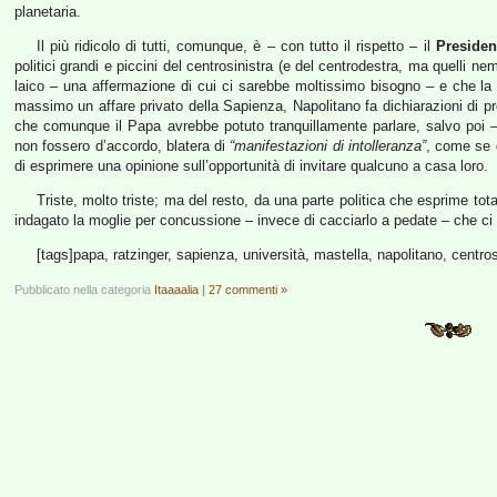
planetaria.
Il più ridicolo di tutti, comunque, è – con tutto il rispetto – il
Presiden
politici grandi e piccini del centrosinistra (e del centrodestra, ma quelli n
laico – una affermazione di cui ci sarebbe moltissimo bisogno – e che la 
massimo un affare privato della Sapienza, Napolitano fa dichiarazioni di pros
che comunque il Papa avrebbe potuto tranquillamente parlare, salvo poi –
non fossero d’accordo, blatera di
“manifestazioni di intolleranza”
, come se g
di esprimere una opinione sull’opportunità di invitare qualcuno a casa loro.
Triste, molto triste; ma del resto, da una parte politica che esprime tot
indagato la moglie per concussione – invece di cacciarlo a pedate – che ci
[tags]papa, ratzinger, sapienza, università, mastella, napolitano, centros
Pubblicato nella categoria
Itaaaalia
|
27 commenti »