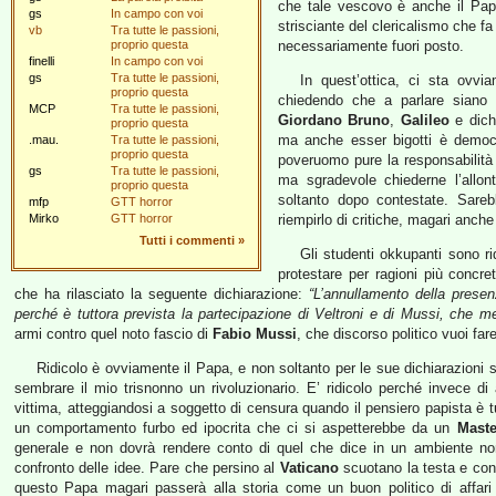
che tale vescovo è anche il Pap
gs
In campo con voi
strisciante del clericalismo che fa
vb
Tra tutte le passioni,
proprio questa
necessariamente fuori posto.
finelli
In campo con voi
gs
Tra tutte le passioni,
In quest’ottica, ci sta ovvi
proprio questa
chiedendo che a parlare siano al
MCP
Tra tutte le passioni,
Giordano Bruno
,
Galileo
e dichi
proprio questa
ma anche esser bigotti è democ
.mau.
Tra tutte le passioni,
proprio questa
poveruomo pure la responsabilità d
gs
Tra tutte le passioni,
ma sgradevole chiederne l’allo
proprio questa
soltanto dopo contestate. Sareb
mfp
GTT horror
Mirko
GTT horror
riempirlo di critiche, magari anche 
Tutti i commenti
»
Gli studenti okkupanti sono r
protestare per ragioni più conc
che ha rilasciato la seguente dichiarazione:
“L’annullamento della presen
perché è tuttora prevista la partecipazione di Veltroni e di Mussi, che me
armi contro quel noto fascio di
Fabio Mussi
, che discorso politico vuoi far
Ridicolo è ovviamente il Papa, e non soltanto per le sue dichiarazioni 
sembrare il mio trisnonno un rivoluzionario. E’ ridicolo perché invece di 
vittima, atteggiandosi a soggetto di censura quando il pensiero papista è tutti
un comportamento furbo ed ipocrita che ci si aspetterebbe da un
Maste
generale e non dovrà rendere conto di quel che dice in un ambiente non
confronto delle idee. Pare che persino al
Vaticano
scuotano la testa e con
questo Papa magari passerà alla storia come un buon politico di affari 