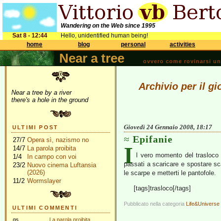
Wandering on the Web since 1995
Sat 8 - 12:44
Hello, unidentified human being!
home
blog
personal
activities
Near a tree
ovvero come rovinarsi una 
Archivio per il g
Near a tree by a river
there's a hole in the ground
Giovedì 24 Gennaio 2008, 18:17
ULTIMI POST
Epifanie
27/7
Opera sì, nazismo no
I
14/7
La parola proibita
l vero momento del trasloco 
1/4
In campo con voi
passati a scaricare e spostare scat
23/2
Nuovo cinema Luftansia
(2026)
le scarpe e metterti le pantofole.
11/2
Wormslayer
[tags]trasloco[/tags]
Pubblicato nella categoria
Life&Universe
ULTIMI COMMENTI
gs
La parola proibita