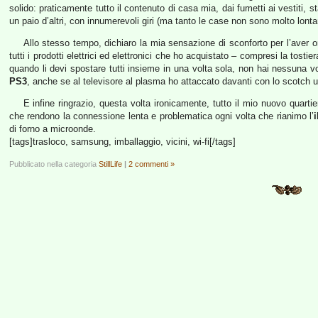
solido: praticamente tutto il contenuto di casa mia, dai fumetti ai vestiti, s
un paio d’altri, con innumerevoli giri (ma tanto le case non sono molto lon
Allo stesso tempo, dichiaro la mia sensazione di sconforto per l’aver or
tutti i prodotti elettrici ed elettronici che ho acquistato – compresi la tostie
quando li devi spostare tutti insieme in una volta sola, non hai nessuna vog
PS3
, anche se al televisore al plasma ho attaccato davanti con lo scotch un 
E infine ringrazio, questa volta ironicamente, tutto il mio nuovo quarti
che rendono la connessione lenta e problematica ogni volta che rianimo l’
di forno a microonde.
[tags]trasloco, samsung, imballaggio, vicini, wi-fi[/tags]
Pubblicato nella categoria
StillLife
|
2 commenti »