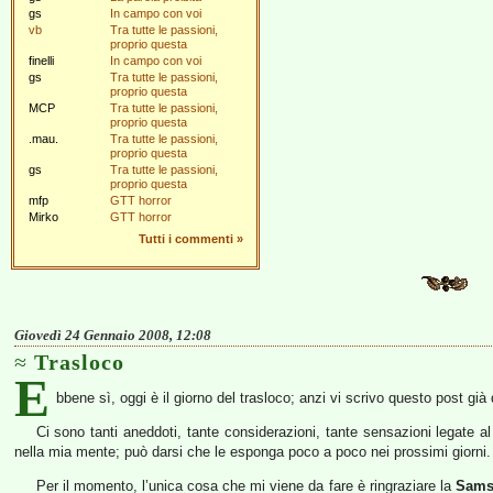
gs
In campo con voi
vb
Tra tutte le passioni,
proprio questa
finelli
In campo con voi
gs
Tra tutte le passioni,
proprio questa
MCP
Tra tutte le passioni,
proprio questa
.mau.
Tra tutte le passioni,
proprio questa
gs
Tra tutte le passioni,
proprio questa
mfp
GTT horror
Mirko
GTT horror
Tutti i commenti
»
Giovedì 24 Gennaio 2008, 12:08
Trasloco
E
bbene sì, oggi è il giorno del trasloco; anzi vi scrivo questo post gi
Ci sono tanti aneddoti, tante considerazioni, tante sensazioni legate a
nella mia mente; può darsi che le esponga poco a poco nei prossimi giorni.
Per il momento, l’unica cosa che mi viene da fare è ringraziare la
Sams