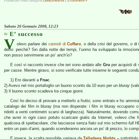
Pubblicato nella categoria
Life&Universe
|
3 commenti »
Sabato 26 Gennaio 2008, 12:23
E’ successo
V
olevo parlare dei
cannoli di
Cuffaro
, o della crisi del governo, o di
detto: perché? Sin dalla notte dei tempi, l’uomo ha sviluppato la rimozi
non posso servirmene un po’ anch’io?
E così vi racconto invece che ieri sono andato alle
Gru
per acquisti di 
per casse. Mentre giravo, si sono verificate tutte insieme le seguenti condiz
1) Ero davanti a
Fnac
.
2) Avevo nel mio portafoglio un buono sconto da 10 euro per un
bluray
(vali
3) Il buono sconto scadeva tra cinque giorni.
Così ho deciso di provare a metterlo a frutto; sono entrato e ho ammira
catalogo dei film in bluray (ma non disperate: i film in bluray occupano
ridotti a venti centimetri scarsi di larghezza). Naturalmente, dovendo com
che avrei in ogni caso potuto scaricare gratis da Internet, volevo che fo
qualcosa di spettacolare, che lasciasse senza fiato sul mio schermo
full H
entro un paio d’anni, quando scenderanno ancora un po’ di prezzo, lo compr
E invece, la scelta possibile variava da
Talladega Nights
– sottotitol