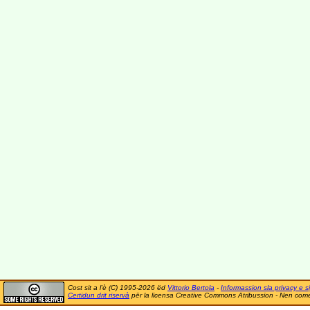
Cost sit a l'è (C) 1995-2026 ëd
Vittorio Bertola
-
Informassion sla privacy e si
Certidun drit riservà
për la licensa Creative Commons Atribussion - Nen comer