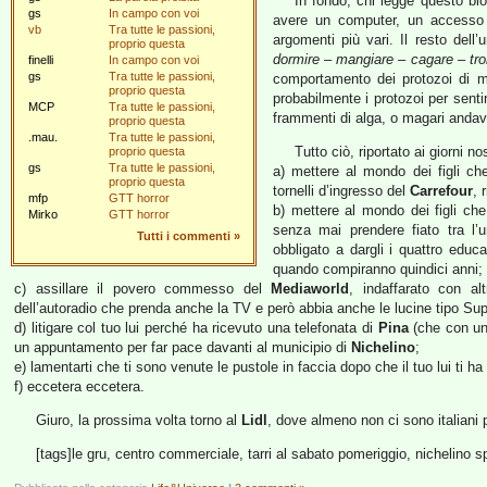
In fondo, chi legge questo blo
gs
In campo con voi
avere un computer, un accesso a
vb
Tra tutte le passioni,
argomenti più vari. Il resto dell
proprio questa
dormire – mangiare – cagare – tr
finelli
In campo con voi
gs
Tra tutte le passioni,
comportamento dei protozoi di mil
proprio questa
probabilmente i protozoi per sent
MCP
Tra tutte le passioni,
frammenti di alga, o magari andava
proprio questa
.mau.
Tra tutte le passioni,
Tutto ciò, riportato ai giorni no
proprio questa
gs
Tra tutte le passioni,
a) mettere al mondo dei figli c
proprio questa
tornelli d’ingresso del
Carrefour
, 
mfp
GTT horror
b) mettere al mondo dei figli ch
Mirko
GTT horror
senza mai prendere fiato tra l’u
Tutti i commenti
»
obbligato a dargli i quattro educa
quando compiranno quindici anni;
c) assillare il povero commesso del
Mediaworld
, indaffarato con al
dell’autoradio che prenda anche la TV e però abbia anche le lucine tipo Sup
d) litigare col tuo lui perché ha ricevuto una telefonata di
Pina
(che con un 
un appuntamento per far pace davanti al municipio di
Nichelino
;
e) lamentarti che ti sono venute le pustole in faccia dopo che il tuo lui ti ha
f) eccetera eccetera.
Giuro, la prossima volta torno al
Lidl
, dove almeno non ci sono italiani 
[tags]le gru, centro commerciale, tarri al sabato pomeriggio, nichelino s