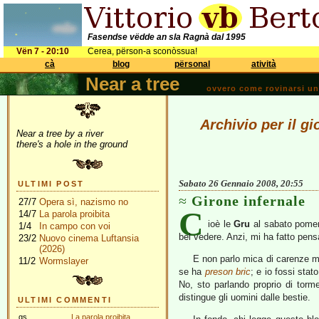
Fasendse vëdde an sla Ragnà dal 1995
Vën 7 - 20:10
Cerea, përson-a sconòssua!
cà
blog
përsonal
atività
Near a tree
ovvero come rovinarsi una 
Archivio per il g
Near a tree by a river
there's a hole in the ground
Sabato 26 Gennaio 2008, 20:55
ULTIMI POST
Girone infernale
27/7
Opera sì, nazismo no
C
14/7
La parola proibita
ioè le
Gru
al sabato pomer
1/4
In campo con voi
bel vedere. Anzi, mi ha fatto pens
23/2
Nuovo cinema Luftansia
(2026)
E non parlo mica di carenze mi
11/2
Wormslayer
se ha
preson bric
; e io fossi sta
No, sto parlando proprio di torm
distingue gli uomini dalle bestie.
ULTIMI COMMENTI
gs
La parola proibita