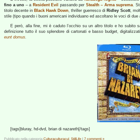
fino a uno
– a
Resident Evil
passando per
Stealth – Arma suprema
. St
titolo decente in
Black Hawk Down
, thriller guerresco di
Ridley Scott
, mol
stile (tipo quando i buoni americani individuano ed ascoltano le voci di due 
E però, alla fine, mi è caduto l’occhio su un altro titolo e ho subito 
definizione tutto il suo splendore di cartonati e basso budget, digitali
eunt domus
.
[tags]bluray, hd-dvd, brian di nazareth[/tags]
Pubblicato nella categoria
Culturaculturacul
,
StillLife
|
7 commenti »