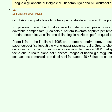
Sbaglio o gli abitanti di Belgio e di Lussemburgo sono più workaholi
vb
:
13 Febbraio 2008, 08:32
Gli USA sono quella linea blu che è prima stabile attorno al 110 e poi
In generale credo che il valore assoluto dei singoli paesi possa
dovrebbe compensare (il calcolo è per ora lavorata appunto per tener 
L’andamento relativo all’interno della singola nazione, però, è quasi
Resta il fatto che l’Italia nel 1995 era attorno al settimo-ottavo pos
paesi europei “sviluppati”, e viene quasi raggiunto dalla Grecia, ch
della nostra (tra l’altro i valori della Grecia si fermano al 2004, ne
facile che in realtà siano saliti ancora, magari ci hanno già raggiun
dai paesi ex comunisti, che dieci anni fa erano a 40-45 rispetto al no