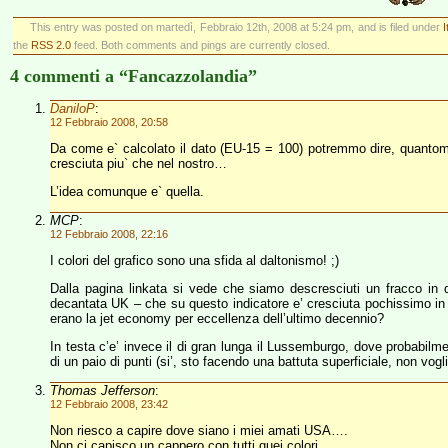
This entry was posted on martedì, Febbraio 12th, 2008 at 5:24 pm, and is filed under
I
the
RSS 2.0
feed. Both comments and pings are currently closed.
4 commenti a “Fancazzolandia”
DaniloP
:
12 Febbraio 2008, 20:58
Da come e` calcolato il dato (EU-15 = 100) potremmo dire, quantomeno,
cresciuta piu` che nel nostro…
L’idea comunque e` quella.
MCP
:
12 Febbraio 2008, 22:16
I colori del grafico sono una sfida al daltonismo! ;)
Dalla pagina linkata si vede che siamo descresciuti un fracco in di
decantata UK – che su questo indicatore e’ cresciuta pochissimo i
erano la jet economy per eccellenza dell’ultimo decennio?
In testa c’e’ invece il di gran lunga il Lussemburgo, dove probabilment
di un paio di punti (si’, sto facendo una battuta superficiale, non vog
Thomas Jefferson
:
12 Febbraio 2008, 23:42
Non riesco a capire dove siano i miei amati USA….
Non ci capisco un cappero con tutti quei colori….