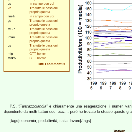
gs
In campo con voi
vb
Tra tutte le passioni,
proprio questa
finelli
In campo con voi
gs
Tra tutte le passioni,
proprio questa
MCP
Tra tutte le passioni,
proprio questa
.mau.
Tra tutte le passioni,
proprio questa
gs
Tra tutte le passioni,
proprio questa
mfp
GTT horror
Mirko
GTT horror
Tutti i commenti
»
P.S.
“Fancazzolandia”
è chiaramente una esagerazione, i numeri vanno
dipendente da molti fattori ecc. ecc…. però ho trovato lo stesso questo graf
[tags]economia, produttività, italia, lavoro[/tags]