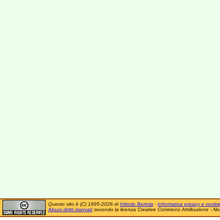
Questo sito è (C) 1995-2026 di
Vittorio Bertola
-
Informativa privacy e cooki
Alcuni diritti riservati
secondo la licenza Creative Commons Attribuzione - No