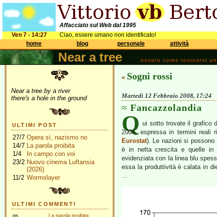
Affacciato sul Web dal 1995
Ven 7 - 14:27
Ciao, essere umano non identificato!
home
blog
personale
attività
Near a tree
ovvero come rovinarsi una 
Sogni rossi
«
Near a tree by a river
Martedì 12 Febbraio 2008, 17:24
there's a hole in the ground
Fancazzolandia
Q
ui sotto trovate il grafico
ULTIMI POST
2006, espressa in termini reali 
27/7
Opera sì, nazismo no
Eurostat
). Le nazioni si possono 
14/7
La parola proibita
è in netta crescita e quelle in
1/4
In campo con voi
evidenziata con la linea blu spess
23/2
Nuovo cinema Luftansia
essa la produttività è calata in d
(2026)
…
11/2
Wormslayer
ULTIMI COMMENTI
gs
La parola proibita