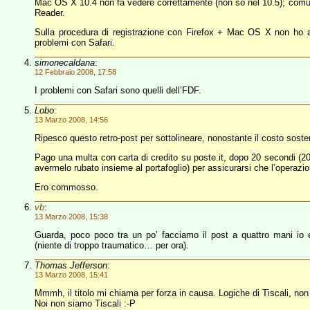
Mac OS X 10.4 non fa vedere correttamente (non so nel 10.5); comun
Reader.
Sulla procedura di registrazione con Firefox + Mac OS X non ho a
problemi con Safari.
simonecaldana
:
12 Febbraio 2008, 17:58
I problemi con Safari sono quelli dell’FDF.
Lobo
:
13 Marzo 2008, 14:56
Ripesco questo retro-post per sottolineare, nonostante il costo sost
Pago una multa con carta di credito su poste.it, dopo 20 secondi (20) 
avermelo rubato insieme al portafoglio) per assicurarsi che l’operazi
Ero commosso.
vb
:
13 Marzo 2008, 15:38
Guarda, poco poco tra un po’ facciamo il post a quattro mani io
(niente di troppo traumatico… per ora).
Thomas Jefferson
:
13 Marzo 2008, 15:41
Mmmh, il titolo mi chiama per forza in causa. Logiche di Tiscali, non
Noi non siamo Tiscali :-P