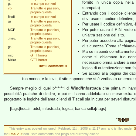
fornito in unica copia nella
gs
In campo con voi
stampata).
vb
Tra tutte le passioni,
proprio questa
Entrando con il codice cliente
finelli
In campo con voi
devi usare il codice definitivo
gs
Tra tutte le passioni,
Per usare il codice definitivo, 
proprio questa
Per poter usare il PIN, visto 
MCP
Tra tutte le passioni,
proprio questa
un’altra sezione del sito.
.mau.
Tra tutte le passioni,
Per poter accedere alla pagin
proprio questa
di sicurezza
“Come si chiamav
gs
Tra tutte le passioni,
proprio questa
Ma se rispondi correttamente 
mfp
GTT horror
come si chiamava tuo nonno
Mirko
GTT horror
necessario prima andare a inser
Tutti i commenti
»
logica di autenticazione non fa
Se accedi alla pagina dei dati
tuo nonno, e la invii, il sito risponde che si è verificato un errore e
Sempre meglio di quei b******i di
Wind/Infostrada
che prima mi hann
possibilità pratiche di disdire, e poi mi hanno addebitato un mese extra
progettato le logiche dell’area clienti di Tiscali sia in cura per severi disturb
[tags]tiscali, adsl, infostrada, logica, banca sella[/tags]
This entry was posted on lunedì, Febbraio 11th, 2008 at 11:17 am, and is filed under
St
the
RSS 2.0
feed. Both comments and pings are currently closed.