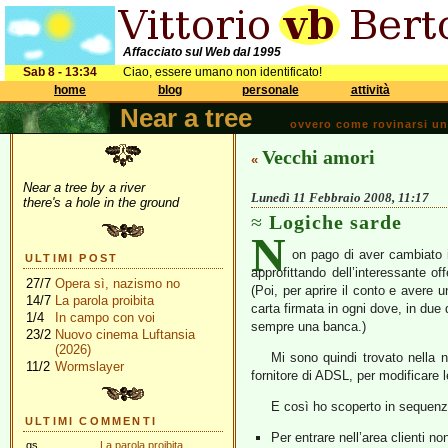
Affacciato sul Web dal 1995
Sab 8 - 13:34
Ciao, essere umano non identificato!
home
blog
personale
attività
Near a tree
ovvero come rovinarsi una 
Vecchi amori
«
Near a tree by a river
Lunedì 11 Febbraio 2008, 11:17
there's a hole in the ground
Logiche sarde
N
on pago di aver cambiato 
ULTIMI POST
approfittando dell’interessante of
27/7
Opera sì, nazismo no
(Poi, per aprire il conto e avere u
14/7
La parola proibita
carta firmata in ogni dove, in due
1/4
In campo con voi
sempre una banca.)
23/2
Nuovo cinema Luftansia
(2026)
Mi sono quindi trovato nella n
11/2
Wormslayer
fornitore di ADSL, per modificare 
E così ho scoperto in sequenz
ULTIMI COMMENTI
Per entrare nell’area clienti n
gs
La parola proibita