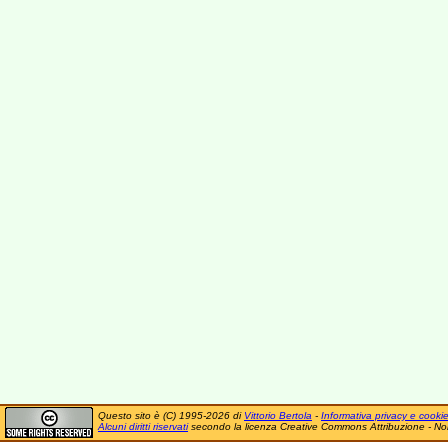
Questo sito è (C) 1995-2026 di
Vittorio Bertola
-
Informativa privacy e cooki
Alcuni diritti riservati
secondo la licenza Creative Commons Attribuzione - No