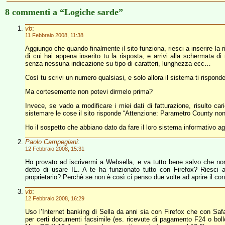
8 commenti a “Logiche sarde”
vb
:
11 Febbraio 2008, 11:38
Aggiungo che quando finalmente il sito funziona, riesci a inserire la
di cui hai appena inserito tu la risposta, e arrivi alla schermata di
senza nessuna indicazione su tipo di caratteri, lunghezza ecc…
Così tu scrivi un numero qualsiasi, e solo allora il sistema ti
Ma cortesemente non potevi dirmelo prima?
Invece, se vado a modificare i miei dati di fatturazione, risulto car
sistemare le cose il sito risponde “Attenzione: Parametro County non
Ho il sospetto che abbiano dato da fare il loro sistema informativo agli
Paolo Campegiani
:
12 Febbraio 2008, 15:31
Ho provato ad iscrivermi a Websella, e va tutto bene salvo che non 
detto di usare IE. A te ha funzionato tutto con Firefox? Riesci
proprietario? Perchè se non è così ci penso due volte ad aprire il con
vb
:
12 Febbraio 2008, 16:29
Uso l’Internet banking di Sella da anni sia con Firefox che con S
per certi documenti facsimile (es. ricevute di pagamento F24 o boll