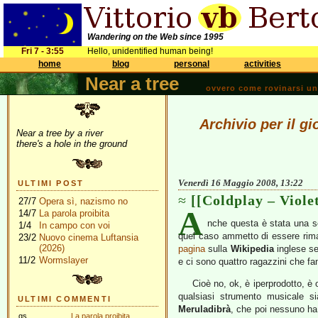
Wandering on the Web since 1995
Fri 7 - 3:55
Hello, unidentified human being!
home
blog
personal
activities
Near a tree
ovvero come rovinarsi una 
Archivio per il g
Near a tree by a river
there's a hole in the ground
Venerdì 16 Maggio 2008, 13:22
ULTIMI POST
[[Coldplay – Violet
27/7
Opera sì, nazismo no
A
14/7
La parola proibita
nche questa è stata una s
1/4
In campo con voi
quel caso ammetto di essere rima
23/2
Nuovo cinema Luftansia
(2026)
pagina
sulla
Wikipedia
inglese se
11/2
Wormslayer
e ci sono quattro ragazzini che fa
Cioè no, ok, è iperprodotto, è 
qualsiasi strumento musicale s
ULTIMI COMMENTI
Meruladibrà
, che poi nessuno ha
gs
La parola proibita