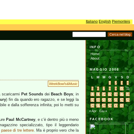
Italiano
English
Piemonteis
INFO
:Home:
:About:
MAGGIO 2008
L
M
M
G
V
S
D
1
2
3
4
WeekBowl's&Music
5
6
7
8
9
10
11
 scaricarmi
Pet Sounds
dei
Beach Boys
; in
12
13
14
15
16
17
18
ury
) fin da quando ero ragazzo, e se leggi la
19
20
21
22
23
24
25
bile e dalla sofferenza infinita; poi lo metti su
26
27
28
29
30
31
« Apr
Giu »
pure
Paul McCartney
, e c’è dentro più o meno
FACEBOOK
gazzino specializzato, tipo il leggendario
l
paese di tre lettere
. Ma è proprio vero che la