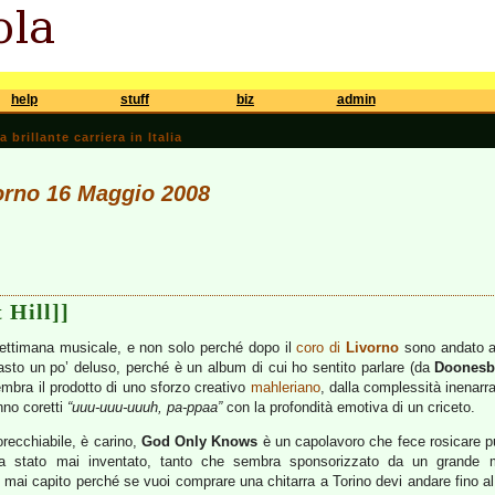
help
stuff
biz
admin
brillante carriera in Italia
iorno 16 Maggio 2008
 Hill]]
ettimana musicale, e non solo perché dopo il
coro di
Livorno
sono andato a
sto un po’ deluso, perché è un album di cui ho sentito parlare (da
Doonesb
mbra il prodotto di uno sforzo creativo
mahleriano
, dalla complessità inenarra
nno coretti
“uuu-uuu-uuuh, pa-ppaa”
con la profondità emotiva di un criceto.
orecchiabile, è carino,
God Only Knows
è un capolavoro che fece rosicare 
ia stato mai inventato, tanto che sembra sponsorizzato da un grande ma
 mai capito perché se vuoi comprare una chitarra a Torino devi andare fino a