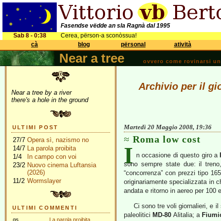
Fasendse vëdde an sla Ragnà dal 1995
Sab 8 - 0:38
Cerea, përson-a sconòssua!
cà
blog
përsonal
atività
Near a tree
ovvero come rovinarsi una 
Archivio per il g
Near a tree by a river
there's a hole in the ground
Martedì 20 Maggio 2008, 19:36
ULTIMI POST
Roma low cost
27/7
Opera sì, nazismo no
I
14/7
La parola proibita
n occasione di questo giro a
1/4
In campo con voi
sono sempre state due: il treno
23/2
Nuovo cinema Luftansia
(2026)
“concorrenza” con prezzi tipo 16
11/2
Wormslayer
originariamente specializzata in c
andata e ritorno in aereo per 100
Ci sono tre voli giornalieri, e
ULTIMI COMMENTI
paleolitici
MD-80
Alitalia; a
Fiumi
gs
La parola proibita