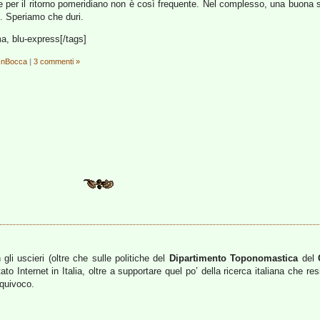
e per il ritorno pomeridiano non è così frequente. Nel complesso, una buona
%). Speriamo che duri.
ma, blu-express[/tags]
oInBocca
|
3 commenti »
li uscieri (oltre che sulle politiche del
Dipartimento Toponomastica
del
ortato Internet in Italia, oltre a supportare quel po’ della ricerca italiana ch
quivoco.