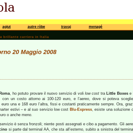
agiut
autre ròbe
travaj
menagé
brillante carriera in Italia
iorno 20 Maggio 2008
Roma
, ho potuto provare il nuovo servizio di voli
low cost
tra
Little Boxes
e
, con un costo attorno ai 100-120 euro, e l’aereo, dove si poteva scegli
5 euro una e 168 euro l’altra, fissi e costanti praticamente sempre. Ora, gr
harter estivi – e al suo servizio low cost
Blu-Express
, esiste una soluzione 
 euro o anche meno.
 il servizio è senza fronzoli; niente posti assegnati e cibo a pagamento. Gli 
cino
si parte dal terminal AA, che sta all’esterno, subito a sinistra del termina