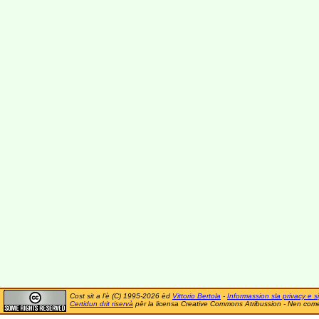
Cost sit a l'è (C) 1995-2026 ëd
Vittorio Bertola
-
Informassion sla privacy e si
Certidun drit riservà
për la licensa Creative Commons Atribussion - Nen comer