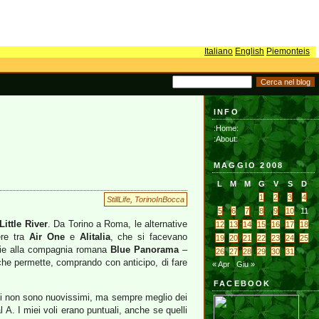
Italiano
English
Piemonteis
INFO
:Home:
:About:
MAGGIO 2008
L
M
M
G
V
S
D
1
2
3
4
StillLife
,
TorinoInBocca
5
6
7
8
9
10
11
Little River
. Da Torino a Roma, le alternative
12
13
14
15
16
17
18
ere tra
Air One
e
Alitalia
, che si facevano
19
20
21
22
23
24
25
azie alla compagnia romana
Blue Panorama
–
26
27
28
29
30
31
che permette, comprando con anticipo, di fare
« Apr
Giu »
FACEBOOK
aerei non sono nuovissimi, ma sempre meglio dei
l A. I miei voli erano puntuali, anche se quelli