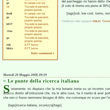
del parcheggio mi hanno detto ch
gs
In campo con voi
(il volo di ritorno era pieno al 30
vb
Tra tutte le passioni,
proprio questa
[tags]voli, low cost, torino, ro
finelli
In campo con voi
gs
Tra tutte le passioni,
proprio questa
Pubblicato nella categoria
StillLife
,
Torin
MCP
Tra tutte le passioni,
proprio questa
.mau.
Tra tutte le passioni,
proprio questa
gs
Tra tutte le passioni,
proprio questa
mfp
GTT horror
Mirko
GTT horror
Tutti i commenti
»
Martedì 20 Maggio 2008, 09:59
Le punte della ricerca italiana
S
eriamente: mi dispiace che la mia bonaria ironia su un incontro con g
attacco diretto all’istituzione che, tra le altre cose, ha il merito di aver p
che non ci fosse nemmeno bisogno di dirlo, ma comunque mi scuso per l’e
[tags]ricerca italiana, sicurezza[/tags]