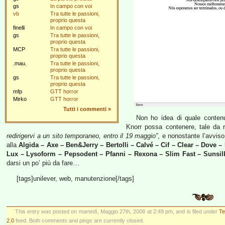
gs
In campo con voi
vb
Tra tutte le passioni,
proprio questa
finelli
In campo con voi
gs
Tra tutte le passioni,
proprio questa
MCP
Tra tutte le passioni,
proprio questa
.mau.
Tra tutte le passioni,
proprio questa
gs
Tra tutte le passioni,
proprio questa
mfp
GTT horror
Mirko
GTT horror
Tutti i commenti
»
Non ho idea di quale contenu
Knorr possa contenere, tale da 
redirigervi a un sito temporaneo, entro il 19 maggio”
, e nonostante l’avviso
alla
Algida – Axe – Ben&Jerry – Bertolli – Calvé – Cif – Clear – Dove 
Lux – Lysoform – Pepsodent – Pfanni – Rexona – Slim Fast – Sunsil
darsi un po’ più da fare…
[tags]unilever, web, manutenzione[/tags]
This entry was posted on martedì, Maggio 27th, 2008 at 2:49 pm, and is filed under
T
2.0
feed. Both comments and pings are currently closed.