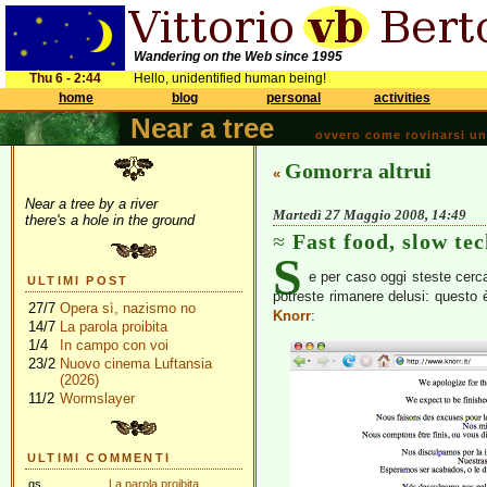
Wandering on the Web since 1995
Thu 6 - 2:44
Hello, unidentified human being!
home
blog
personal
activities
Near a tree
ovvero come rovinarsi una 
Gomorra altrui
«
Near a tree by a river
Martedì 27 Maggio 2008, 14:49
there's a hole in the ground
Fast food, slow tec
S
e per caso oggi steste cerc
ULTIMI POST
potreste rimanere delusi: questo 
27/7
Opera sì, nazismo no
Knorr
:
14/7
La parola proibita
1/4
In campo con voi
23/2
Nuovo cinema Luftansia
(2026)
11/2
Wormslayer
ULTIMI COMMENTI
gs
La parola proibita