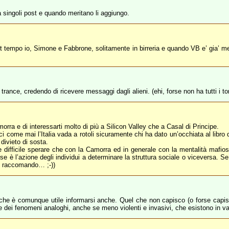
a singoli post e quando meritano li aggiungo.
i tot tempo io, Simone e Fabbrone, solitamente in birreria e quando VB e’ gia’ m
rance, credendo di ricevere messaggi dagli alieni. (ehi, forse non ha tutti i to
amorra e di interessarti molto di più a Silicon Valley che a Casal di Principe.
ci come mai l’Italia vada a rotoli sicuramente chi ha dato un’occhiata al libro
 divieto di sosta.
he difficile sperare che con la Camorra ed in generale con la mentalità mafi
se è l’azione degli individui a determinare la struttura sociale o viceversa. S
i raccomando… ;-))
he è comunque utile informarsi anche. Quel che non capisco (o forse capisc
dei fenomeni analoghi, anche se meno violenti e invasivi, che esistono in vari