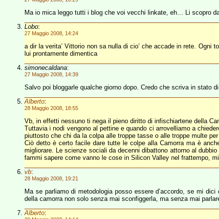
Ma io mica leggo tutti i blog che voi vecchi linkate, eh… Li scopro d
Lobo
:
27 Maggio 2008, 14:24
a dir la verita’ Vittorio non sa nulla di cio’ che accade in rete. Ogn
lui prontamente dimentica
simonecaldana
:
27 Maggio 2008, 14:39
Salvo poi bloggarle qualche giorno dopo. Credo che scriva in stato di t
Alberto
:
28 Maggio 2008, 18:55
Vb, in effetti nessuno ti nega il pieno diritto di infischiartene della C
Tuttavia i nodi vengono al pettine e quando ci arrovelliamo a chieder
piuttosto che chi da la colpa alle troppe tasse o alle troppe multe per
Ciò detto è certo facile dare tutte le colpe alla Camorra ma è anc
migliorare. Le scienze sociali da decenni dibattono attorno al dubbio 
fammi sapere come vanno le cose in Silicon Valley nel frattempo, m
vb
:
28 Maggio 2008, 19:21
Ma se parliamo di metodologia posso essere d’accordo, se mi dici c
della camorra non solo senza mai sconfiggerla, ma senza mai parlare 
Alberto
: