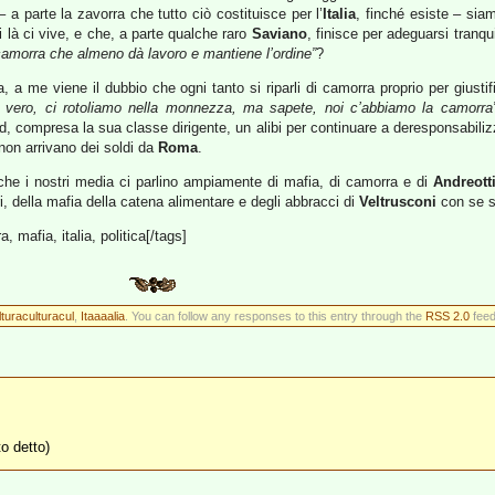
– a parte la zavorra che tutto ciò costituisce per l’
Italia
, finché esiste – si
 là ci vive, e che, a parte qualche raro
Saviano
, finisce per adeguarsi tranq
 camorra che almeno dà lavoro e mantiene l’ordine”
?
 a me viene il dubbio che ogni tanto si riparli di camorra proprio per giustifi
è vero, ci rotoliamo nella monnezza, ma sapete, noi c’abbiamo la camorra
, compresa la sua classe dirigente, un alibi per continuare a deresponsabiliz
 non arrivano dei soldi da
Roma
.
o che i nostri media ci parlino ampiamente di mafia, di camorra e di
Andreott
ieri, della mafia della catena alimentare e degli abbracci di
Veltrusconi
con se s
 mafia, italia, politica[/tags]
turaculturacul
,
Itaaaalia
. You can follow any responses to this entry through the
RSS 2.0
feed
to detto)