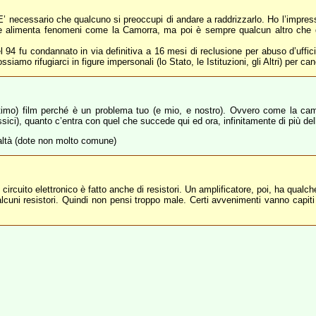
 E’ necessario che qualcuno si preoccupi di andare a raddrizzarlo. Ho l’impres
he alimenta fenomeni come la Camorra, ma poi è sempre qualcun altro che 
94 fu condannato in via definitiva a 16 mesi di reclusione per abuso d’ufficio 
ssiamo rifugiarci in figure impersonali (lo Stato, le Istituzioni, gli Altri) per ca
 ottimo) film perché è un problema tuo (e mio, e nostro). Ovvero come la c
ssici), quanto c’entra con quel che succede qui ed ora, infinitamente di più dell
realtà (dote non molto comune)
ircuito elettronico è fatto anche di resistori. Un amplificatore, poi, ha qualc
lcuni resistori. Quindi non pensi troppo male. Certi avvenimenti vanno capiti