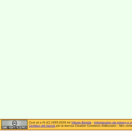
Cost sit a l'è (C) 1995-2026 ëd
Vittorio Bertola
-
Informassion sla privacy e si
Certidun drit riservà
për la licensa Creative Commons Atribussion - Nen comer