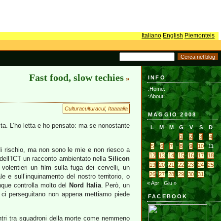
Italiano
English
Piemonteis
Fast food, slow techies
INFO
»
:Home:
:About:
Culturaculturacul
,
Itaaaalia
MAGGIO 2008
ta. L’ho letta e ho pensato: ma se nonostante
L
M
M
G
V
S
D
1
2
3
4
5
6
7
8
9
10
11
 di rischio, ma non sono le mie e non riesco a
12
13
14
15
16
17
18
i dell’ICT un racconto ambientato nella
Silicon
19
20
21
22
23
24
25
olentieri un film sulla fuga dei cervelli, un
26
27
28
29
30
31
 e sull’inquinamento del nostro territorio, o
« Apr
Giu »
nque controlla molto del
Nord Italia
. Però, un
poi ci perseguitano non appena mettiamo piede
FACEBOOK
ontri tra squadroni della morte come nemmeno