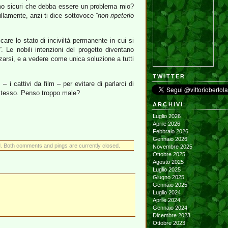
amo sicuri che debba essere un problema mio?
uillamente, anzi ti dice sottovoce
“non ripeterlo
care lo stato di inciviltà permanente in cui si
”
. Le nobili intenzioni del progetto diventano
zarsi, e a vedere come unica soluzione a tutti
TWITTER
i
– i cattivi da film – per evitare di parlarci di
tesso. Penso troppo male?
ARCHIVI
Luglio 2026
Aprile 2026
Febbraio 2026
Gennaio 2026
. Both comments and pings are currently closed.
Novembre 2025
Ottobre 2025
Agosto 2025
Luglio 2025
Giugno 2025
Gennaio 2025
Luglio 2024
Aprile 2024
Gennaio 2024
Dicembre 2023
Ottobre 2023