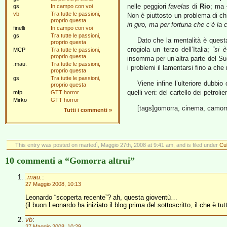
nelle peggiori
favelas
di
Rio
; ma 
gs
In campo con voi
vb
Tra tutte le passioni,
Non è piuttosto un problema di chi
proprio questa
in giro, ma per fortuna che c’è la
finelli
In campo con voi
gs
Tra tutte le passioni,
Dato che la mentalità è questa,
proprio questa
crogiola un terzo dell’Italia;
“si 
MCP
Tra tutte le passioni,
proprio questa
insomma per un’altra parte del Sud
.mau.
Tra tutte le passioni,
i problemi il lamentarsi fino a che
proprio questa
gs
Tra tutte le passioni,
Viene infine l’ulteriore dubbi
proprio questa
quelli veri: del cartello dei petrol
mfp
GTT horror
Mirko
GTT horror
[tags]gomorra, cinema, camorra,
Tutti i commenti
»
This entry was posted on martedì, Maggio 27th, 2008 at 9:41 am, and is filed under
Cul
10 commenti a “Gomorra altrui”
.mau.
:
27 Maggio 2008, 10:13
Leonardo “scoperta recente”? ah, questa gioventù…
(il buon Leonardo ha iniziato il blog prima del sottoscritto, il che è tut
vb
:
27 Maggio 2008, 10:29