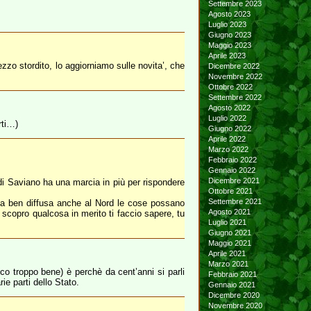
Settembre 2023
Agosto 2023
Luglio 2023
Giugno 2023
Maggio 2023
Aprile 2023
ezzo stordito, lo aggiorniamo sulle novita’, che
Dicembre 2022
Novembre 2022
Ottobre 2022
Settembre 2022
Agosto 2022
Luglio 2022
rti…)
Giugno 2022
Aprile 2022
Marzo 2022
Febbraio 2022
Gennaio 2022
Dicembre 2021
 di Saviano ha una marcia in più per rispondere
Ottobre 2021
Settembre 2021
osa ben diffusa anche al Nord le cose possano
Agosto 2021
e scopro qualcosa in merito ti faccio sapere, tu
Luglio 2021
Giugno 2021
Maggio 2021
Aprile 2021
Marzo 2021
o troppo bene) è perchè da cent’anni si parli
Febbraio 2021
e parti dello Stato.
Gennaio 2021
Dicembre 2020
Novembre 2020