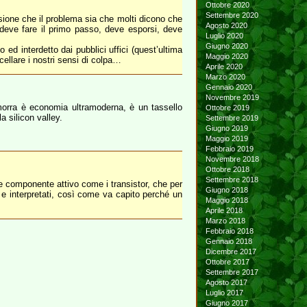
Ottobre 2020
Settembre 2020
sione che il problema sia che molti dicono che
Agosto 2020
deve fare il primo passo, deve esporsi, deve
Luglio 2020
Giugno 2020
ed interdetto dai pubblici uffici (quest’ultima
Maggio 2020
ncellare i nostri sensi di colpa…
Aprile 2020
Marzo 2020
Gennaio 2020
Novembre 2019
amorra è economia ultramoderna, è un tassello
Ottobre 2019
a silicon valley.
Settembre 2019
Giugno 2019
Maggio 2019
Febbraio 2019
Novembre 2018
Ottobre 2018
Settembre 2018
he componente attivo come i transistor, che per
Giugno 2018
 e interpretati, così come va capito perché un
Maggio 2018
Aprile 2018
Marzo 2018
Febbraio 2018
Gennaio 2018
Dicembre 2017
Ottobre 2017
Settembre 2017
Agosto 2017
Luglio 2017
Giugno 2017