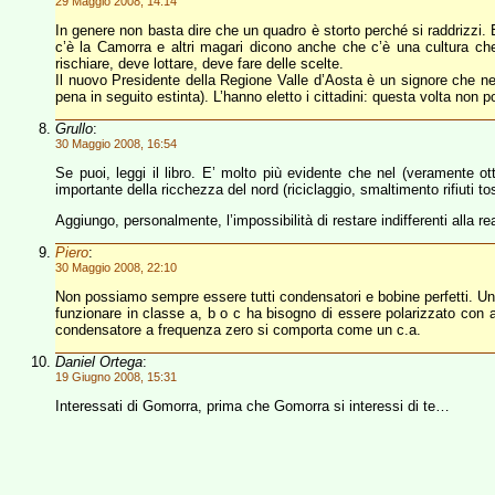
29 Maggio 2008, 14:14
In genere non basta dire che un quadro è storto perché si raddrizzi.
c’è la Camorra e altri magari dicono anche che c’è una cultura c
rischiare, deve lottare, deve fare delle scelte.
Il nuovo Presidente della Regione Valle d’Aosta è un signore che nel 
pena in seguito estinta). L’hanno eletto i cittadini: questa volta non po
Grullo
:
30 Maggio 2008, 16:54
Se puoi, leggi il libro. E’ molto più evidente che nel (veramente
importante della ricchezza del nord (riciclaggio, smaltimento rifiuti to
Aggiungo, personalmente, l’impossibilità di restare indifferenti alla 
Piero
:
30 Maggio 2008, 22:10
Non possiamo sempre essere tutti condensatori e bobine perfetti. Un c
funzionare in classe a, b o c ha bisogno di essere polarizzato con a
condensatore a frequenza zero si comporta come un c.a.
Daniel Ortega
:
19 Giugno 2008, 15:31
Interessati di Gomorra, prima che Gomorra si interessi di te…