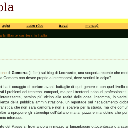
agiut
autre ròbe
travaj
menagé
brillante carriera in Italia
ione
di
Gomorra
(il film) sul blog di
Leonardo
, una scoperta recente che meri
o a Gomorra non riesce proprio a interessarsi, deve sentirsi in colpa?
i ha il coraggio di portare avanti battaglie di quel genere e con quel livello
ti i problemi dei trentenni campani, ma per i trentenni sabaudi professionist
interessante, persino più vicino alla realtà delle cose. Insomma, io vedrei v
cienza della pubblica amministrazione, un reportage sul riscaldamento globale
ffaristica che non sarà camorra e non si sparerà per la strada, ma che comu
ltre a riproporre gli stereotipi dell’italiano mafia, pizza e mandolino che 
l mio interesse.
rte del Paese si trovi ancora in mezzo al brigantaggio ottocentesco o a sc