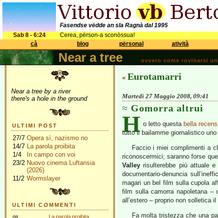
Fasendse vëdde an sla Ragnà dal 1995
Sab 8 - 6:24
Cerea, përson-a sconòssua!
cà
blog
përsonal
atività
Near a tree
ovvero come rovinarsi una 
Eurotamarri
«
Near a tree by a river
Martedì 27 Maggio 2008, 09:41
there's a hole in the ground
Gomorra altrui
H
o letto questa
bella recens
ULTIMI POST
tutto il bailamme giornalistico un
27/7
Opera sì, nazismo no
14/7
La parola proibita
Faccio i miei complimenti a ch
1/4
In campo con voi
riconoscermici; saranno forse ques
23/2
Nuovo cinema Luftansia
Valley
risulterebbe più attuale e 
(2026)
documentario-denuncia sull’ineffi
11/2
Wormslayer
magari un bel film sulla cupola a
film sulla camorra napoletana – o
all’estero – proprio non solletica i
ULTIMI COMMENTI
Fa molta tristezza che una pa
gs
La parola proibita