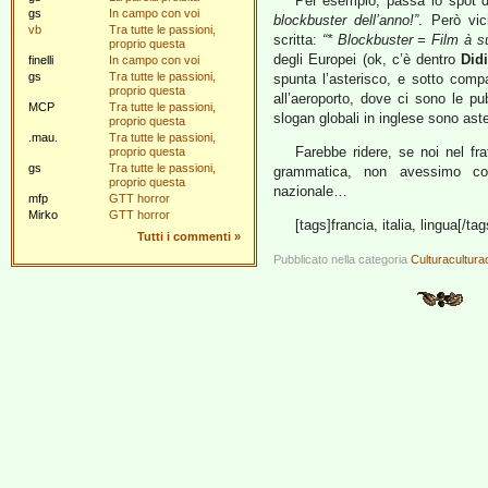
Per esempio, passa lo spot 
gs
In campo con voi
blockbuster dell’anno!”
. Però vi
vb
Tra tutte le passioni,
scritta:
“* Blockbuster = Film à s
proprio questa
degli Europei (ok, c’è dentro
Did
finelli
In campo con voi
gs
Tra tutte le passioni,
spunta l’asterisco, e sotto compa
proprio questa
all’aeroporto, dove ci sono le pubb
MCP
Tra tutte le passioni,
slogan globali in inglese sono aster
proprio questa
.mau.
Tra tutte le passioni,
Farebbe ridere, se noi nel fra
proprio questa
gs
Tra tutte le passioni,
grammatica, non avessimo com
proprio questa
nazionale…
mfp
GTT horror
Mirko
GTT horror
[tags]francia, italia, lingua[/tag
Tutti i commenti
»
Pubblicato nella categoria
Culturacultura