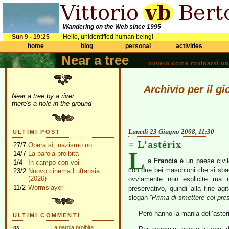
Wandering on the Web since 1995
Sun 9 - 19:25
Hello, unidentified human being!
home
blog
personal
activities
Near a tree
ovvero come rovinarsi una 
Archivio per il g
Near a tree by a river
there's a hole in the ground
Lunedì 23 Giugno 2008, 11:30
ULTIMI POST
L’astérix
27/7
Opera sì, nazismo no
L
14/7
La parola proibita
a
Francia
è un paese civile
1/4
In campo con voi
con due bei maschioni che si sba
23/2
Nuovo cinema Luftansia
(2026)
ovviamente non esplicite ma 
11/2
Wormslayer
preservativo, quindi alla fine ag
slogan
“Prima di smettere col prese
Però hanno la mania dell’aster
ULTIMI COMMENTI
gs
La parola proibita