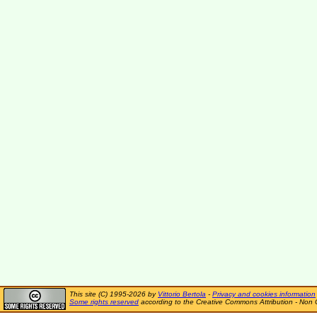
This site (C) 1995-2026 by
Vittorio Bertola
-
Privacy and cookies information
Some rights reserved
according to the Creative Commons Attribution - Non 