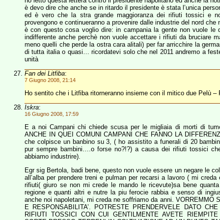
ho letto questa lettera contro il presidente napolitano ed anche la no
è devo dire che anche se in ritardo il presidente è stata l’unica person
ed è vero che la stra grande maggioranza dei rifiuti tossici e 
provengono e continueranno a provenire dalle industrie del nord che
è con questo cosa voglio dire: in campania la gente non vuole le 
indifferente anche perchè non vuole accettare i rifiuti da bruciare m
meno quelli che perde la ostra cara alitali) per far arricchire la german
di tutta italia o quasi… ricordatevi solo che nel 2011 andremo a fest
unità
Fan dei Litfiba
:
7 Giugno 2008, 21:14
Ho sentito che i Litfiba ritorneranno insieme con il mitico due Pelù – 
Iskra
:
16 Giugno 2008, 17:59
E a noi Campani chi chiede scusa per le migliaia di morti di tumori,
ANCHE IN QUEI COMUNI CAMPANI CHE FANNO LA DIFFERENZIAT
che colpisce un banbino su 3, ( ho assistito a funerali di 20 bambi
pur sempre bambini….o forse no?!?) a causa dei rifiuti tossici ch
abbiamo industrire).
Egr sig Bertola, badi bene, questo non vuole essere un negare le colp
all’alba per prendere treni e pulman per recarsi a lavoro ( mi cred
rifiuti( giuro se non mi crede le mando le ricevute)sa bene quanta 
regione e quanti altri e nutre la piu ferocie rabbia e senso di ing
anche noi napoletani, mi creda ne soffriamo da anni. VORR
E RESPONSABILITA’. POTRESTE PRENDERVELE DATO CHE 
RIFIUTI TOSSICI CON CUI GENTILMENTE AVETE RIEMPIT