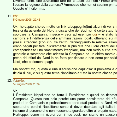
Diversamente, che dovremmo fare noi cittadini del nord? Forse arma
liberare la regione dalla camorra? Ammesso che non ci sparino prima 
Questo e’ il dilemma.
vb
:
5 Giugno 2008, 22:45
Ok, ho capito che se metto un link a beppegrilo(tm) alcuni di voi si ri
tossici da aziende del Nord a discariche del Sud non è certo stato f
sporcare la Campania; invece – vedi ad esempio
qui
– è stato fa
camorra e l’indifferenza delle amministrazioni locali, offrivano sui me
prezzi stracciati (con ciò, tra l’altro, danneggiando le relative az
erano pagati per fare. Sicuramente si può dire che i loro clienti d
corrispondesse uno smaltimento irregolare, ma non vedo a che tito
generale o sostenere che adesso la Campania ha un diritto morale a
preso dei rifiuti dal Nord lo ha fatto per denaro e non certo per soli
Nord, che perlomeno paghi.
Ma soprattutto, questa è una discussione capziosa: il problema è c
ricicla di più, e su questo tema Napolitano e tutta la nostra classe po
Alberto
:
5 Giugno 2008, 23:32
Vb,
il Presidente Napolitano ha fatto il Presidente e quindi ha ricorda
Campania. Questo non solo perché una parte consistente dei rifi
prodotti in Campania e probabilmente sono stati prodotti al Nord, vis
soprattutto perché Napolitano sente di dover ricordare agli itali
insieme di persone che non riescono a guardare oltre al proprio naso
Purtroppo, come mi ricordi con il tuo post, noi siamo un paese ne