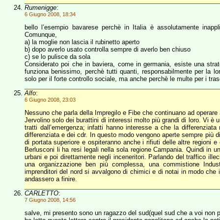
Rumenigge
:
6 Giugno 2008, 18:34
bello l’esempio bavarese perchè in Italia è assolutamente inapplica
Comunque,
a) la moglie non lascia il rubinetto aperto
b) dopo averlo usato controlla sempre di averlo ben chiuso
c) se lo pulisce da sola
Considerato poi che in baviera, come in germania, esiste una strategi
funziona benissimo, perchè tutti quanti, responsabilmente per la lo
solo per il forte controllo sociale, ma anche perchè le multe per i tra
Alfo
:
6 Giugno 2008, 23:03
Nessuno che parla della Impregilo e Fibe che continuano ad operare
Jervolino solo dei burattini di interessi molto più grandi di loro. Vi
tratti dall’emergenza; infatti hanno interesse a che la differenziat
differenziata e dei cdr. In questo modo vengono aperte sempre più disc
di portata superiore e ospiteranno anche i rifiuti delle altre regioni e
Berlusconi li ha resi legali nella sola regione Campania. Quindi in 
urbani e poi direttamente negli inceneritori. Parlando del traffico il
una organizzazione ben più complessa, una commistione Industria-
imprenditori del nord si avvalgono di chimici e di notai in modo che i
andassero a finire.
CARLETTO
:
7 Giugno 2008, 14:56
salve, mi presento sono un ragazzo del sud(quel sud che a voi non pi