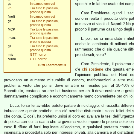
sporchi e le lattine usate dei cam
gs
In campo con voi
vb
Tra tutte le passioni,
proprio questa
Caro Presidente, quindi i sac
finelli
In campo con voi
sono in realtà il prodotto delle p
gs
Tra tutte le passioni,
in mezzo ai vicoli di
Napoli
? No p
proprio questa
proprio il pattume casalingo degli 
MCP
Tra tutte le passioni,
proprio questa
.mau.
Tra tutte le passioni,
E poi, se ci rimandate i rifiu
proprio questa
anche le centinaia di miliardi c
gs
Tra tutte le passioni,
(ammesso che ci sia qualche diff
proprio questa
prenderseli, vero?
mfp
GTT horror
Mirko
GTT horror
Caro Presidente, il problema d
Tutti i commenti
»
c’è
chi sostiene
che questa emerg
l’opinione pubblica del Nord ris
provocano un aumento misurabile di cancro, malformazioni e altre malat
problema, visto che poi si deve smaltire un residuo pari al 30-40% del 
Soprattutto, costano: sa che bel business per chi li deve costruire e gesti
dannatamente complicato e economicamente meno conveniente per chi lo g
Ecco, forse lei avrebbe potuto parlare di riciclaggio, di raccolta differen
imbracciare queste pratiche; ma ciò avrebbe disturbato i sonni felici dei s
che conta. E così, ha preferito unirsi al coro ed avallare la tesi dell'”urge
di polizia con cui la casta che ci governa vuole imporre le proprie soluzioni
caso il rifiuto di farsi inquinare all’egoismo, e qualsiasi protesta contr
insensata o progettata solo per interessi privati, alla camorra e al disfattis