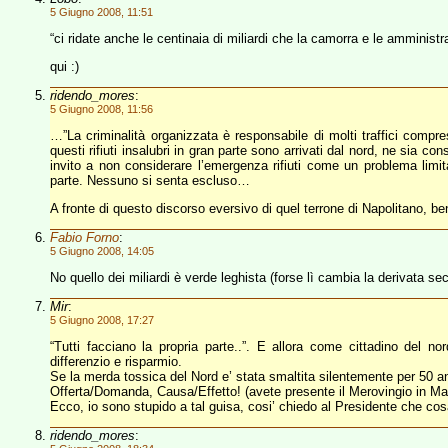
5 Giugno 2008, 11:51
“ci ridate anche le centinaia di miliardi che la camorra e le amministr
qui :)
ridendo_mores
:
5 Giugno 2008, 11:56
…”La criminalità organizzata è responsabile di molti traffici compres
questi rifiuti insalubri in gran parte sono arrivati dal nord, ne sia co
invito a non considerare l’emergenza rifiuti come un problema limita
parte. Nessuno si senta escluso…
A fronte di questo discorso eversivo di quel terrone di Napolitano, be
Fabio Forno
:
5 Giugno 2008, 14:05
No quello dei miliardi è verde leghista (forse lì cambia la derivata se
Mir
:
5 Giugno 2008, 17:27
“Tutti facciano la propria parte..”. E allora come cittadino del no
differenzio e risparmio.
Se la merda tossica del Nord e’ stata smaltita silentemente per 50 an
Offerta/Domanda, Causa/Effetto! (avete presente il Merovingio in Ma
Ecco, io sono stupido a tal guisa, cosi’ chiedo al Presidente che cos
ridendo_mores
: