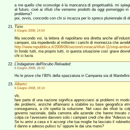
a me quello che sconvolge è la mancanza di progettualità. mi spiego:
al futuro, cioè ai rifiuti che verranno prodotti da oggi pomeriggio i
problema?
poi, ovvio, concordo con chi si incazza per lo spreco pluriennale di 
Tizio
:
6 Giugno 2008, 14:54
Ma secondo voi, la lettera di napolitano era diretta anche all’industr
campani, sta rispedendo al mittente i carichi di monnezza che avreb
http://www.repubblica.it/2008/06/sezioni/cronaca/rifiuti-11/stop-amb
In fondo tutti, ma proprio tutti, in questa situazione così grave dovre
chi ci lucra.
L'indagatore dell'Incubo Reloaded
:
6 Giugno 2008, 16:43
Ho le prove che l’80% della spazzatura in Campania sia di Mantellini
Alberto
:
6 Giugno 2008, 18:14
vb,
fare parte di una nazione significa approcciarsi ai problemi in modo 
dei problemi, anziché affannarsi a stabilire su base geografica etn
conseguenza, a chi spetta la soluzione. Nel caso dei rifiuti la colpa
governo nazionale, dalla camorra alle aziende che hanno trovato co
colpa ce l’avessero davvero solo i campani credi che dire “Adesso se
Se tu arrivi a casa e ti accorgi che tua moglie ha lasciato il rubinett
il danno e adesso pulisci tu” oppure le dai una mano?