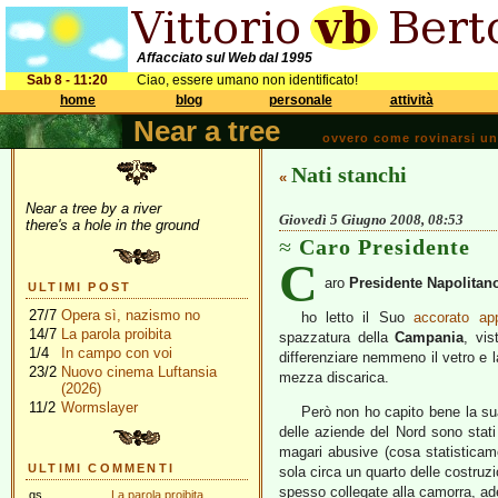
Affacciato sul Web dal 1995
Sab 8 - 11:20
Ciao, essere umano non identificato!
home
blog
personale
attività
Near a tree
ovvero come rovinarsi una 
Nati stanchi
«
Near a tree by a river
Giovedì 5 Giugno 2008, 08:53
there's a hole in the ground
Caro Presidente
C
aro
Presidente Napolitan
ULTIMI POST
27/7
Opera sì, nazismo no
ho letto il Suo
accorato app
14/7
La parola proibita
spazzatura della
Campania
, vis
1/4
In campo con voi
differenziare nemmeno il vetro e l
23/2
Nuovo cinema Luftansia
mezza discarica.
(2026)
11/2
Wormslayer
Però non ho capito bene la sua 
delle aziende del Nord sono stat
magari abusive (cosa statisticame
ULTIMI COMMENTI
sola circa un quarto delle costruzio
spesso collegate alla camorra, ade
gs
La parola proibita