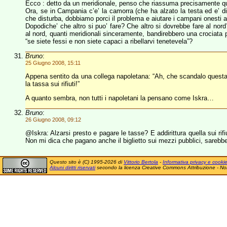
Ecco : detto da un meridionale, penso che riassuma precisamente q
Ora, se in Campania c’e’ la camorra (che ha alzato la testa ed e’ di
che disturba, dobbiamo porci il problema e aiutare i campani onesti a
Dopodiche’ che altro si puo’ fare? Che altro si dovrebbe fare al nor
al nord, quanti meridionali sinceramente, bandirebbero una crociata p
“se siete fessi e non siete capaci a ribellarvi tenetevela”?
Bruno
:
25 Giugno 2008, 15:11
Appena sentito da una collega napoletana: “Ah, che scandalo questa 
la tassa sui rifiuti!”
A quanto sembra, non tutti i napoletani la pensano come Iskra…
Bruno
:
26 Giugno 2008, 09:12
@Iskra: Alzarsi presto e pagare le tasse? E addirittura quella sui rifi
Non mi dica che pagano anche il biglietto sui mezzi pubblici, sareb
Questo sito è (C) 1995-2026 di
Vittorio Bertola
-
Informativa privacy e cooki
Alcuni diritti riservati
secondo la licenza Creative Commons Attribuzione - No