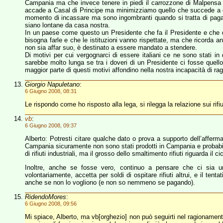
Campania ma che invece tenere in piedi il carrozzone di Malpensa 
accade a Casal di Principe ma minimizziamo quello che succede a cas
momento di incassare ma sono ingombranti quando si tratta di pagare
siano lontane da casa nostra.
In un paese come questo un Presidente che fa il Presidente e che q
bisogna farle e che le istituzioni vanno rispettate, ma che ricorda 
non sia affar suo, è destinato a essere mandato a stendere.
Di motivi per cui vergognarci di essere italiani ce ne sono stati in 
sarebbe molto lunga se tra i doveri di un Presidente ci fosse quello
maggior parte di questi motivi affondino nella nostra incapacità di r
Giorgio Napuletano
:
6 Giugno 2008, 08:31
Le rispondo come ho risposto alla lega, si rilegga la relazione sui rifiu
vb
:
6 Giugno 2008, 09:37
Alberto: Potresti citare qualche dato o prova a supporto dell’afferma
Campania sicuramente non sono stati prodotti in Campania e probabil
di rifiuti industriali, ma il grosso dello smaltimento rifiuti riguarda il c
Inoltre, anche se fosse vero, continuo a pensare che ci sia u
volontariamente, accetta per soldi di ospitare rifiuti altrui, e il tenta
anche se non lo vogliono (e non so nemmeno se pagando).
RidendoMores
:
6 Giugno 2008, 09:56
Mi spiace, Alberto, ma vb[orghezio] non può seguirti nel ragionamento: