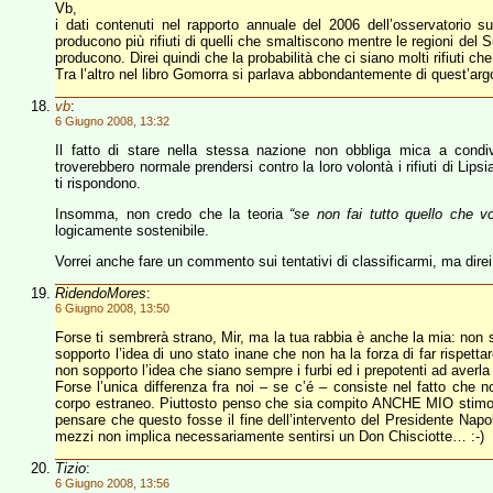
Vb,
i dati contenuti nel rapporto annuale del 2006 dell’osservatorio sui
producono più rifiuti di quelli che smaltiscono mentre le regioni del 
producono. Direi quindi che la probabilità che ci siano molti rifiut
Tra l’altro nel libro Gomorra si parlava abbondantemente di quest’ar
vb
:
6 Giugno 2008, 13:32
Il fatto di stare nella stessa nazione non obbliga mica a condi
troverebbero normale prendersi contro la loro volontà i rifiuti di Lip
ti rispondono.
Insomma, non credo che la teoria
“se non fai tutto quello che vo
logicamente sostenibile.
Vorrei anche fare un commento sui tentativi di classificarmi, ma dire
RidendoMores
:
6 Giugno 2008, 13:50
Forse ti sembrerà strano, Mir, ma la tua rabbia è anche la mia: non 
sopporto l’idea di uno stato inane che non ha la forza di far rispettar
non sopporto l’idea che siano sempre i furbi ed i prepotenti ad averla 
Forse l’unica differenza fra noi – se c’é – consiste nel fatto che n
corpo estraneo. Piuttosto penso che sia compito ANCHE MIO stimola
pensare che questo fosse il fine dell’intervento del Presidente Napol
mezzi non implica necessariamente sentirsi un Don Chisciotte… :-)
Tizio
:
6 Giugno 2008, 13:56