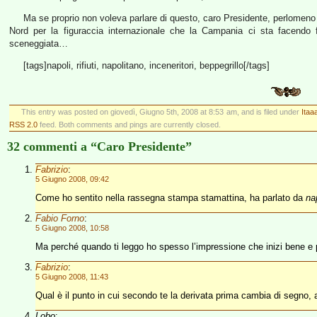
Ma se proprio non voleva parlare di questo, caro Presidente, perlomeno a
Nord per la figuraccia internazionale che la Campania ci sta facendo f
sceneggiata…
[tags]napoli, rifiuti, napolitano, inceneritori, beppegrillo[/tags]
This entry was posted on giovedì, Giugno 5th, 2008 at 8:53 am, and is filed under
Itaa
RSS 2.0
feed. Both comments and pings are currently closed.
32 commenti a “Caro Presidente”
Fabrizio
:
5 Giugno 2008, 09:42
Come ho sentito nella rassegna stampa stamattina, ha parlato da
na
Fabio Forno
:
5 Giugno 2008, 10:58
Ma perché quando ti leggo ho spesso l’impressione che inizi bene e p
Fabrizio
:
5 Giugno 2008, 11:43
Qual è il punto in cui secondo te la derivata prima cambia di segno, a
Lobo
: