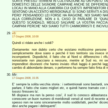
SORTE PRESSO TERRENI IN COLTIVAZIONE AD UN PUNTO TAL
DOMESTICI DELLE SIGNORE CAMPANE ANCHE SE DIFFERENZI
LOCALI IN MANO ALLA CAMORRA CUI QUESTI IMPRENDITORI
SENTONO UN ACCENTO MERIDIONALE SI SONO SERVITI A DISC
PERO’ PENSANDOCI LEI FORSE HA RAGIONE, NOI SIAMO NAPO
ALLA CORRUZIONE, NON è IL CASO DI PARLARE DI “QUA
QUESTO SCANDALO, MEGLIO SALVARE LA VOSTRA FACCIA
CAMPANI PERCHE’ NOI SIAMO TUTTI CAMMORRISTI E INCIVILI
vb
:
17 Giugno 2008, 10:00
Quindi ci ridate anche i soldi?
(Seriamente: non dubito certo che esistano moltissime persone 
semplicemente dove siano e perché il loro territorio sia invece in
incompetenti. Dopodiché, il fatto che al Nord si differenzino i rifi
nonostante non piacciano a nessuno, mentre al Sud no, mi sem
imprenditori disonesti che hanno inviato rifiuti laggiù è perché lagg
cambio di abbondante denaro, o perlomeno ha sempre fatto finta di
Mir
:
17 Giugno 2008, 15:35
E’ sempre la solita vecchia storia : i settentrionali sono bastardi, s
parlare, il fatto che siano migliori etc, e quindi hanno tramato con i 
tossici finissero la’.
Mi dispiace ma non la penso cosi’, il sud lo conosco abbastanza b
conoscere un buon numero di meridionali venuti al nord di recente a l
spesso non ne sono sinceramente molto soddisfatti, perche’ dicono “li
devi anche pagare i delinquenti”.