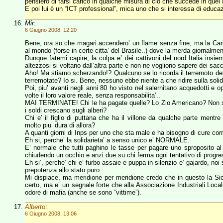
pensiero di farsi carico in qualche misura di ciò che succede in quel
E poi lui è un “ICT professional”, mica uno che si interessa di educ
Mir
:
6 Giugno 2008, 12:20
Bene, ora so che magari accendero’ un flame senza fine, ma la Camp
al mondo (forse in certe citta’ del Brasile..) dove la merda giornalmen
Dunque fatemi capire, la colpa e’ dei cattivoni del nord Italia insie
altezzosi si voltano dall’altra parte e non ne vogliono sapere dei sac
Aho! Ma stiamo scherzando!? Qualcuno se lo ricorda il terremoto dell’Irp
terremotate? Io si. Bene, nessuno ebbe niente a che ridire sulla solida
Poi, piu’ avanti negli anni 80 ho visto nel salernitano acquedotti e
volte il loro valore reale, senza responsabilita’..
MAI TERMINATE! Chi le ha pagate quelle? Lo Zio Americano? Non 
i soldi crescano sugli alberi?
Chi e’ il figlio di puttana che ha il villone da qualche parte mentre
molto piu’ dura di allora?
A quanti giorni di Inps per uno che sta male e ha bisogno di cure corri
Eh si, perche’ la solidarieta’ a senso unico e’ NORMALE.
E’ normale che tutti paghino le tasse per pagare uno sproposito a
chiudendo un occhio e anzi due su chi ferma ogni tentativo di progre
Eh si’, perche’ chi e’ furbo assaie e puppa in silenzio e’ gajardo, n
prepotenza allo stato puro.
Mi dispiace, ma meridione per meridione credo che in questo la Sicil
certo, ma e’ un segnale forte che alla Associazione Industriali Locale
odore di mafia (anche se sono “vittime”).
Alberto
:
6 Giugno 2008, 13:06