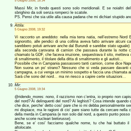
5 Giugno 2008, 18:34
Massì Mir, in fondo questi sono solo meridionali. E se noialtri del
sbrighino da soli senza romperci le scatole.
PS. Pensi che sia utile alla causa padana che mi dichiari stupido anc
Attila
:
5 Giugno 2008, 19:32
Vi racconto un aneddoto: nella mia terra natia, nell’estremo Nord E
signorotto, alle pendici di una collina aveva fatto arrivare alcuni 
sarebbero potuti arrivare anche dal Burundi e sarebbe stato uguale) pi
alla seconda carovana di camion che passava durante la notte co
chiamato la GDF, che faceva irruzione, sequestrava il sito, metteva ne
di smaltimento, il titolare della ditta di smaltimento e gli autisti…
Possibile che in Campania passassero tanti camion, come dice Nap
Non suona un po’ strano? Nessuno che si veda passare davanti c
campagna, a cui venga un minimo sospetto e faccia una chiamata ai 
Sarà che sono del nord… ma nn riesco a capire certe situazioni…
Mir
:
5 Giugno 2008, 19:34
@ridendo_mores: nono, il razzismo non c’entra, io proprio non capisco
del nord? Ai delinquenti del nord? Ai leghisti? Cosa intende quando d
che dice, perche’ detto cosi’ pare che io mi debba personalmente senti
mi dispiace, ma le ragioni di cio’ pare siano tutte da cercare nella 
della merda in Campania (e non solo dal nord, a questo punto posso pe
anche scorie nucleari bielorusse).
Bene, se e’ cosi’ facciamo qualche nome, tu che hai buttato il
altolocate.