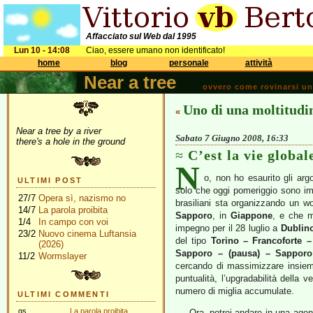
Affacciato sul Web dal 1995
Lun 10 - 14:08
Ciao, essere umano non identificato!
home
blog
personale
attività
Near a tree
ovvero come rovinarsi una 
Uno di una moltitudi
«
Near a tree by a river
Sabato 7 Giugno 2008, 16:33
there's a hole in the ground
C’est la vie global
N
o, non ho esaurito gli ar
ULTIMI POST
solo che oggi pomeriggio sono im
27/7
Opera sì, nazismo no
brasiliani sta organizzando un w
14/7
La parola proibita
Sapporo
, in
Giappone
, e che m
1/4
In campo con voi
impegno per il 28 luglio a
Dublin
23/2
Nuovo cinema Luftansia
del tipo
Torino – Francoforte 
(2026)
Sapporo – (pausa) – Sapporo
11/2
Wormslayer
cercando di massimizzare insieme 
puntualità, l’upgradabilità della 
numero di miglia accumulate.
ULTIMI COMMENTI
gs
La parola proibita
Ora, potrei andare in una agenz