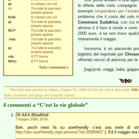
gs
In campo con voi
le offerte delle varie compagni
vb
Tra tutte le passioni,
esempio
sospendono per l’estate 
proprio questa
problema che il costo del volo m
finelli
In campo con voi
gs
Tra tutte le passioni,
Commons Sudafrica
, con cui m
proprio questa
almeno lì il fuso è simile e sono g
MCP
Tra tutte le passioni,
2000 euro, e se non trovo qualche
proprio questa
interamente il viaggio.
.mau.
Tra tutte le passioni,
proprio questa
gs
Tra tutte le passioni,
Insomma, è un piacevole pro
proprio questa
biglietto del regionale per
Chivas
mfp
GTT horror
offrendo servizi di
advisory
per la 
Mirko
GTT horror
Tutti i commenti
»
[tags]voli, viaggi, italia, giapp
This entry was posted on sabato, Giugno 7th, 2008 at 4:33 pm, and is filed under
StillL
Both comments and pings are currently closed.
4 commenti a “C’est la vie globale”
D# AKA BlindWolf
:
7 Giugno 2008, 18:05
Beh, pochi mesi fa su userfriendly c’era una serie di st
http://ars.userfriendly.org/cartoons/?id=20080407
). Ed il viaggio era