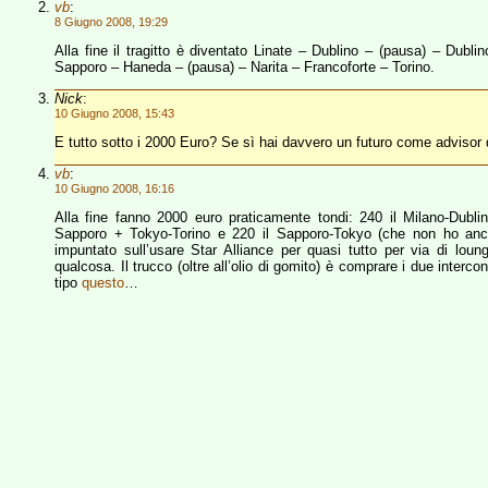
vb
:
8 Giugno 2008, 19:29
Alla fine il tragitto è diventato Linate – Dublino – (pausa) – Du
Sapporo – Haneda – (pausa) – Narita – Francoforte – Torino.
Nick
:
10 Giugno 2008, 15:43
E tutto sotto i 2000 Euro? Se sì hai davvero un futuro come advisor di 
vb
:
10 Giugno 2008, 16:16
Alla fine fanno 2000 euro praticamente tondi: 240 il Milano-Dubli
Sapporo + Tokyo-Torino e 220 il Sapporo-Tokyo (che non ho anc
impuntato sull’usare Star Alliance per quasi tutto per via di lo
qualcosa. Il trucco (oltre all’olio di gomito) è comprare i due interc
tipo
questo
…