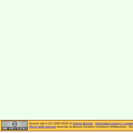
Questo sito è (C) 1995-2026 di
Vittorio Bertola
-
Informativa privacy e cooki
Alcuni diritti riservati
secondo la licenza Creative Commons Attribuzione - No