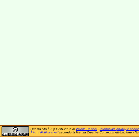
Questo sito è (C) 1995-2026 di
Vittorio Bertola
-
Informativa privacy e cooki
Alcuni diritti riservati
secondo la licenza Creative Commons Attribuzione - No