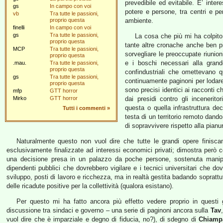
prevedibile ed evitabile. E’ inter
gs
In campo con voi
potere e persone, tra centri e per
vb
Tra tutte le passioni,
proprio questa
ambiente.
finelli
In campo con voi
gs
Tra tutte le passioni,
La cosa che più mi ha colpito 
proprio questa
tante altre cronache anche ben più
MCP
Tra tutte le passioni,
sorvegliare le preoccupate riunioni
proprio questa
e i boschi necessari alla grand
.mau.
Tra tutte le passioni,
proprio questa
confindustriali che omettevano q
gs
Tra tutte le passioni,
continuamente paginoni per lodare 
proprio questa
sono precisi identici ai racconti c
mfp
GTT horror
Mirko
GTT horror
dai presidi contro gli incenerit
questa o quella infrastruttura dec
Tutti i commenti
»
testa di un territorio remoto dand
di sopravvivere rispetto alla pianura
Naturalmente questo non vuol dire che tutte le grandi opere finiscan
esclusivamente finalizzate ad interessi economici privati; dimostra però
una decisione presa in un palazzo da poche persone, sostenuta manipo
dipendenti pubblici che dovrebbero vigilare e i tecnici universitari che do
sviluppo, posti di lavoro e ricchezza, ma in realtà gestita badando soprattut
delle ricadute positive per la collettività (qualora esistano).
Per questo mi ha fatto ancora più effetto vedere proprio in questi
discussione tra sindaci e governo – una serie di paginoni ancora sulla
Tav
vuol dire che è imparziale e degno di fiducia, no?), di sdegno di
Chiamp