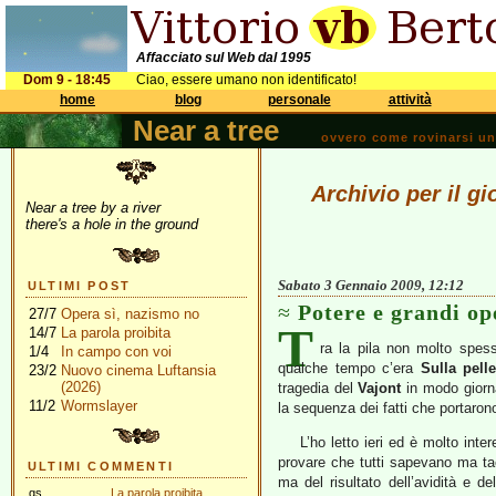
Affacciato sul Web dal 1995
Dom 9 - 18:45
Ciao, essere umano non identificato!
home
blog
personale
attività
Near a tree
ovvero come rovinarsi una 
Archivio per il g
Near a tree by a river
there's a hole in the ground
Sabato 3 Gennaio 2009, 12:12
ULTIMI POST
Potere e grandi op
27/7
Opera sì, nazismo no
T
14/7
La parola proibita
ra la pila non molto spess
1/4
In campo con voi
qualche tempo c’era
Sulla pell
23/2
Nuovo cinema Luftansia
(2026)
tragedia del
Vajont
in modo giorna
11/2
Wormslayer
la sequenza dei fatti che portarono
L’ho letto ieri ed è molto inte
provare che tutti sapevano ma tac
ULTIMI COMMENTI
ma del risultato dell’avidità e del
gs
La parola proibita