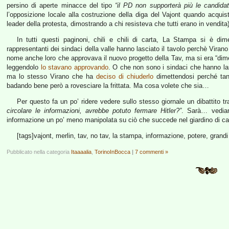
persino di aperte minacce del tipo
“il PD non supporterà più le candida
l’opposizione locale alla costruzione della diga del Vajont quando acquis
leader della protesta, dimostrando a chi resisteva che tutti erano in vendita)
In tutti questi paginoni, chili e chili di carta, La Stampa si è dim
rappresentanti dei sindaci della valle hanno lasciato il tavolo perchè Virano
nome anche loro che approvava il nuovo progetto della Tav, ma si era “dimen
leggendolo
lo stavano approvando
. O che non sono i sindaci che hanno las
ma lo stesso Virano che ha
deciso di chiuderlo
dimettendosi perché tanto
badando bene però a rovesciare la frittata. Ma cosa volete che sia…
Per questo fa un po’ ridere vedere sullo stesso giornale un dibattito t
circolare le informazioni, avrebbe potuto fermare Hitler?”
. Sarà… vediam
informazione un po’ meno manipolata su ciò che succede nel giardino di ca
[tags]vajont, merlin, tav, no tav, la stampa, informazione, potere, grandi
Pubblicato nella categoria
Itaaaalia
,
TorinoInBocca
|
7 commenti »