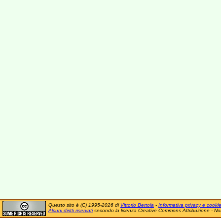
Questo sito è (C) 1995-2026 di
Vittorio Bertola
-
Informativa privacy e cooki
Alcuni diritti riservati
secondo la licenza Creative Commons Attribuzione - No