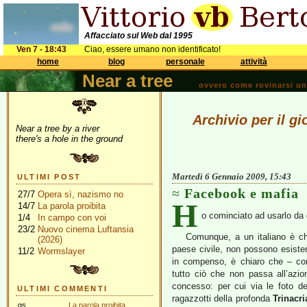
Affacciato sul Web dal 1995
Ven 7 - 18:43
Ciao, essere umano non identificato!
home
blog
personale
attività
Near a tree
ovvero come rovinarsi una 
Archivio per il g
Near a tree by a river
there's a hole in the ground
Martedì 6 Gennaio 2009, 15:43
ULTIMI POST
Facebook e mafia
27/7
Opera sì, nazismo no
H
14/7
La parola proibita
o cominciato ad usarlo da 
1/4
In campo con voi
23/2
Nuovo cinema Luftansia
Comunque, a un italiano è ch
(2026)
paese civile, non possono esis
11/2
Wormslayer
in compenso, è chiaro che – co
tutto ciò che non passa all’azi
concesso: per cui via le foto d
ULTIMI COMMENTI
ragazzotti della profonda
Trinacri
gs
La parola proibita