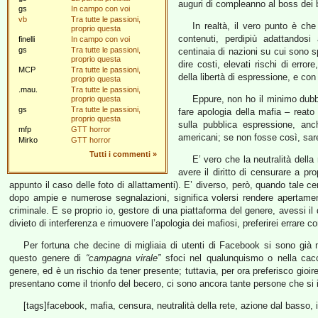
auguri di compleanno al boss dei 
gs
In campo con voi
vb
Tra tutte le passioni,
In realtà, il vero punto è c
proprio questa
contenuti, perdipiù adattandosi 
finelli
In campo con voi
gs
Tra tutte le passioni,
centinaia di nazioni su cui sono sp
proprio questa
dire costi, elevati rischi di error
MCP
Tra tutte le passioni,
della libertà di espressione, e co
proprio questa
.mau.
Tra tutte le passioni,
Eppure, non ho il minimo dubbio
proprio questa
gs
Tra tutte le passioni,
fare apologia della mafia – reato in
proprio questa
sulla pubblica espressione, an
mfp
GTT horror
americani; se non fosse così, sar
Mirko
GTT horror
Tutti i commenti
»
E’ vero che la neutralità dell
avere il diritto di censurare a pr
appunto il caso delle foto di allattamenti). E’ diverso, però, quando tale ce
dopo ampie e numerose segnalazioni, significa volersi rendere apertame
criminale. E se proprio io, gestore di una piattaforma del genere, avessi il
divieto di interferenza e rimuovere l’apologia dei mafiosi, preferirei errare co
Per fortuna che decine di migliaia di utenti di Facebook si sono già 
questo genere di
“campagna virale”
sfoci nel qualunquismo o nella cacc
genere, ed è un rischio da tener presente; tuttavia, per ora preferisco gioi
presentano come il trionfo del becero, ci sono ancora tante persone che si 
[tags]facebook, mafia, censura, neutralità della rete, azione dal basso, i