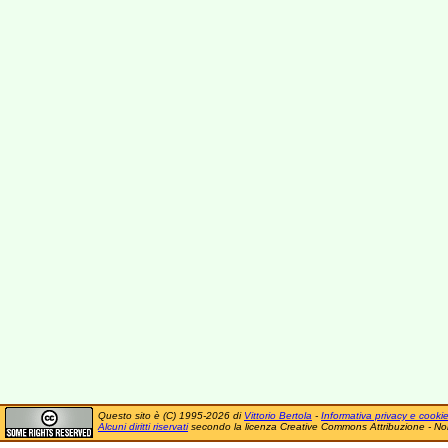
Questo sito è (C) 1995-2026 di
Vittorio Bertola
-
Informativa privacy e cooki
Alcuni diritti riservati
secondo la licenza Creative Commons Attribuzione - No