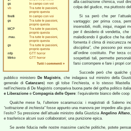
alla castrazione chimica, vuol dir
gs
In campo con voi
colpa del giudice, ma piuttosto del
vb
Tra tutte le passioni,
proprio questa
Si sa però che per l’attuale
finelli
In campo con voi
gs
Tra tutte le passioni,
vantaggio: per prima cosa, perm
proprio questa
insensibili, molli, iniqui, magari
MCP
Tra tutte le passioni,
per il desiderio di vendetta, che 
proprio questa
maledicendo il giudice che ha dato
.mau.
Tra tutte le passioni,
proprio questa
fomenta il clima di insicurezza n
gs
Tra tutte le passioni,
disciplina”
, che possono poi esse
proprio questa
all’ordine costituito. Per terza
mfp
GTT horror
Mirko
GTT horror
sospettati tali, permette persona
farsi corrompere e fare i propri co
Tutti i commenti
»
Succede però che qualche gi
pubblico ministero
De Magistris
, che indagava sul ministro della Gius
generale di
Catanzaro
) non gli tolse l’inchiesta, e lo stesso Mastel
nell’inchiesta di De Magistris compariva buona parte del gotha politico italian
e Liberazione
e
Compagnia delle Opere
: l’equivalente bianco delle coop
Qualche mese fa, l’ulteriore scaramuccia: i magistrati di Salerno in
“sottrazione di inchiesta”
fosse appunto una manovra per impedire alla giusti
l’esito? Su pressione dell’attuale ministro della Giustizia
Angelino Alfano
e trasferisce alcuni suoi collaboratori; una punizione epica.
Se avete fiducia nelle nostre massime cariche politiche, potete pensare