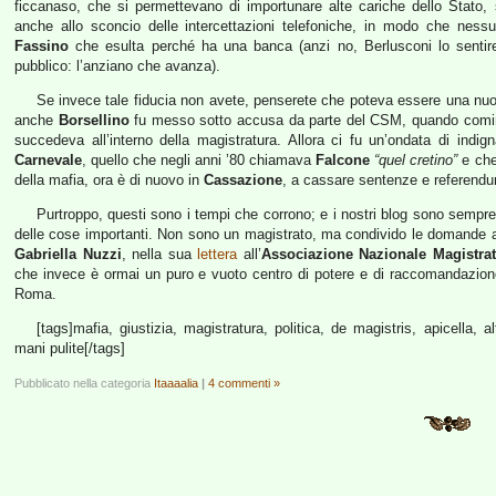
ficcanaso, che si permettevano di importunare alte cariche dello Stato, 
anche allo sconcio delle intercettazioni telefoniche, in modo che ness
Fassino
che esulta perché ha una banca (anzi no, Berlusconi lo senti
pubblico: l’anziano che avanza).
Se invece tale fiducia non avete, penserete che poteva essere una n
anche
Borsellino
fu messo sotto accusa da parte del CSM, quando cominc
succedeva all’interno della magistratura. Allora ci fu un’ondata di indi
Carnevale
, quello che negli anni ’80 chiamava
Falcone
“quel cretino”
e che 
della mafia, ora è di nuovo in
Cassazione
, a cassare sentenze e referend
Purtroppo, questi sono i tempi che corrono; e i nostri blog sono sempr
delle cose importanti. Non sono un magistrato, ma condivido le domande an
Gabriella Nuzzi
, nella sua
lettera
all’
Associazione Nazionale Magistrat
che invece è ormai un puro e vuoto centro di potere e di raccomandazion
Roma.
[tags]mafia, giustizia, magistratura, politica, de magistris, apicella, a
mani pulite[/tags]
Pubblicato nella categoria
Itaaaalia
|
4 commenti »