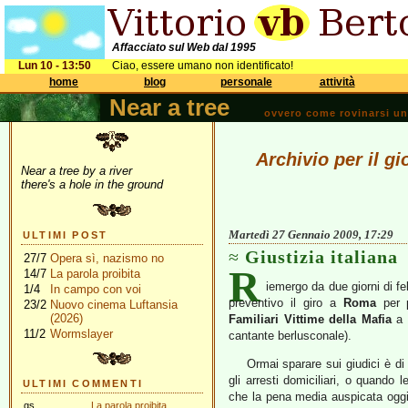
Affacciato sul Web dal 1995
Lun 10 - 13:50
Ciao, essere umano non identificato!
home
blog
personale
attività
Near a tree
ovvero come rovinarsi una 
Archivio per il g
Near a tree by a river
there's a hole in the ground
Martedì 27 Gennaio 2009, 17:29
ULTIMI POST
Giustizia italiana
27/7
Opera sì, nazismo no
R
14/7
La parola proibita
iemergo da due giorni di f
1/4
In campo con voi
preventivo il giro a
Roma
per p
23/2
Nuovo cinema Luftansia
(2026)
Familiari Vittime della Mafia
a 
11/2
Wormslayer
cantante berlusconale).
Ormai sparare sui giudici è d
gli arresti domiciliari, o quando 
ULTIMI COMMENTI
che la pena media auspicata oggi d
gs
La parola proibita