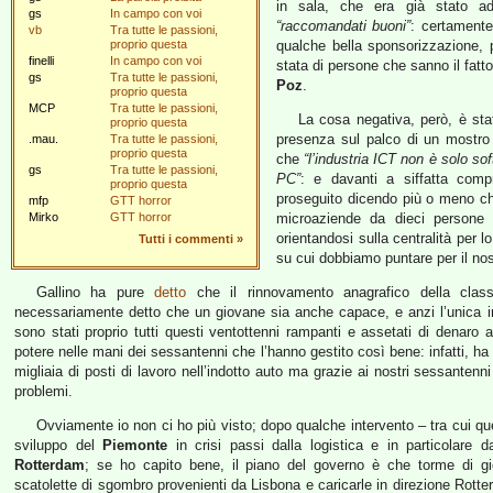
in sala, che era già stato ad 
gs
In campo con voi
“raccomandati buoni”
: certamente
vb
Tra tutte le passioni,
proprio questa
qualche bella sponsorizzazione, 
finelli
In campo con voi
stata di persone che sanno il fatto
gs
Tra tutte le passioni,
Poz
.
proprio questa
MCP
Tra tutte le passioni,
La cosa negativa, però, è stat
proprio questa
presenza sul palco di un mostr
.mau.
Tra tutte le passioni,
proprio questa
che
“l’industria ICT non è solo s
gs
Tra tutte le passioni,
PC”
: e davanti a siffatta comp
proprio questa
proseguito dicendo più o meno ch
mfp
GTT horror
Mirko
GTT horror
microaziende da dieci persone
orientandosi sulla centralità per lo
Tutti i commenti
»
su cui dobbiamo puntare per il nos
Gallino ha pure
detto
che il rinnovamento anagrafico della clas
necessariamente detto che un giovane sia anche capace, e anzi l’unica ind
sono stati proprio tutti questi ventottenni rampanti e assetati di denaro a
potere nelle mani dei sessantenni che l’hanno gestito così bene: infatti, ha
migliaia di posti di lavoro nell’indotto auto ma grazie ai nostri sessantenni
problemi.
Ovviamente io non ci ho più visto; dopo qualche intervento – tra cui qu
sviluppo del
Piemonte
in crisi passi dalla logistica e in particolare da
Rotterdam
; se ho capito bene, il piano del governo è che torme di gi
scatolette di sgombro provenienti da Lisbona e caricarle in direzione Rotte