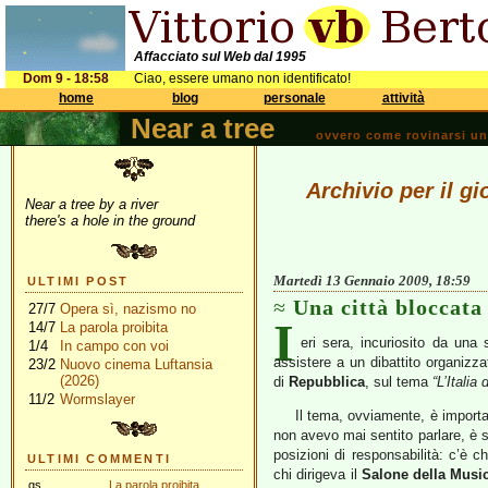
Affacciato sul Web dal 1995
Dom 9 - 18:58
Ciao, essere umano non identificato!
home
blog
personale
attività
Near a tree
ovvero come rovinarsi una 
Archivio per il g
Near a tree by a river
there's a hole in the ground
Martedì 13 Gennaio 2009, 18:59
ULTIMI POST
Una città bloccata
27/7
Opera sì, nazismo no
I
14/7
La parola proibita
eri sera, incuriosito da una
1/4
In campo con voi
assistere a un dibattito organizzat
23/2
Nuovo cinema Luftansia
(2026)
di
Repubblica
, sul tema
“L’Italia
11/2
Wormslayer
Il tema, ovviamente, è importa
non avevo mai sentito parlare, è s
posizioni di responsabilità: c’è c
ULTIMI COMMENTI
chi dirigeva il
Salone della Musi
gs
La parola proibita