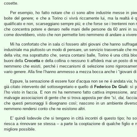
cosette.
Per esempio, ho fatto notare che ci sono altre industrie messe in pie
boite del genere; e che a Torino ci vivrà riccamente lui, ma la realtà è qu
qualificato e non, scarseggiano sempre più; e che forse se i trentenni non
che concentra potere e denaro nelle mani delle persone da 60 anni in su
come dovrebbero, visto che non permette loro nemmeno di andare a vivere 
Mi ha confortato che in sala ci fossero altri giovani che hanno suffrag
industriale ma piuttosto un modo di pensare, un servizio trasversale che modi
della vita; ma soprattutto che, senza contarsi balle, Torino è una città blo
buoni della
Crocetta
e della collina o nessuno ti affiderà mai un posto di 
nemmeno che esisti, perché i meccanismi di selezione sono rigorosamente
vario genere. Alla fine l’hanno ammesso a mezza bocca anche i “giovani d
Eppure, la sensazione di essere fuor d’acqua non se ne è andata via; ha 
già citato intervento del sottosegretario e quello di
Federico De Giuli
: sì 
l’ho visto in faccia. E non mi ha nemmeno fatto cattiva impressione, anz
malvagie associazioni di gente che si trova apposta per dire
“sì, dai, faccia
che questi personaggi li disegnano così; nascono in un ambiente diverso
nemmeno rendersi conto che ne esistono altri.
E’ quindi lodevole che si tengano in città incontri di questo tipo; ho so
riesca a rinnovare se stessa – a parte la cooptazione di qualche figlio e
migliore possibile.