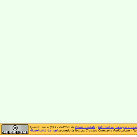
Questo sito è (C) 1995-2026 di
Vittorio Bertola
-
Informativa privacy e cooki
Alcuni diritti riservati
secondo la licenza Creative Commons Attribuzione - No