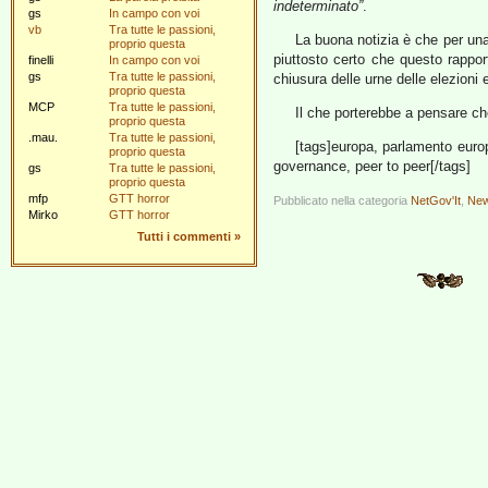
indeterminato”
.
gs
In campo con voi
vb
Tra tutte le passioni,
La buona notizia è che per una 
proprio questa
piuttosto certo che questo rappo
finelli
In campo con voi
gs
Tra tutte le passioni,
chiusura delle urne delle elezioni 
proprio questa
MCP
Tra tutte le passioni,
Il che porterebbe a pensare ch
proprio questa
.mau.
Tra tutte le passioni,
[tags]europa, parlamento europe
proprio questa
governance, peer to peer[/tags]
gs
Tra tutte le passioni,
proprio questa
mfp
GTT horror
Pubblicato nella categoria
NetGov'It
,
New
Mirko
GTT horror
Tutti i commenti
»