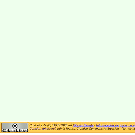
Cost sit a l'è (C) 1995-2026 ëd
Vittorio Bertola
-
Informassion sla privacy e si
Certidun drit riservà
për la licensa Creative Commons Atribussion - Nen comer