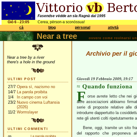
Fasendse vëdde an sla Ragnà dal 1995
Giò 6 - 23:05
Cerea, përson-a sconòssua!
cà
blog
përsonal
atività
Near a tree
ovvero come rovinarsi una 
Archivio per il g
Near a tree by a river
there's a hole in the ground
Giovedì 19 Febbraio 2009, 19:17
ULTIMI POST
Quando funziona
27/7
Opera sì, nazismo no
F
14/7
La parola proibita
orse avrete letto che nei gi
1/4
In campo con voi
altre associazioni abbiamo firm
23/2
Nuovo cinema Luftansia
(2026)
serie di proposte relative alle d
11/2
Wormslayer
introdurre dappertutto la cosiddet
rete gli utenti colti ripetutamente 
Bene, oggi, tramite un sito fr
ULTIMI COMMENTI
del rapporto che proponeva a
gs
La parola proibita