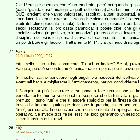
C’e’ Piero per esempio che e’ un credente, pero’ poi quando gli par
(bachi “guarda caso” analoghi a quelli dell’editoria) alza le mani … e 
QUEI credenti che vanno valorizzati, ascoltati, aiutati, supportati, e
sono laici. Il clero e’ diverso … sono disciplinati duramente (es: c
piedi del clero presente in aula), la loro mente e’ plasmata per far
secoli seculorum la loro casta paranoica; il potere cioe’ che gli
socializzazione (in positivo, o in negativo) piuttosto che al lavoro co
disciplina ecclesiastica prima di arrivare al sacerdotato … io l’un
un po’ di LSA e gli faccio il Trattamento MFP … altro modo di ripro
Piero
:
24 Febbraio 2009, 17:17
mfp, bello il tuo ultimo commento. Tu sei un hacker? Se sì, prova a
Vangelo, perché secondo me è l’unica maniera per capire il funzionam
Gli hacker sanno penetrare negli angoli più nascosti del software
eventuali bachi e migliorarne il funzionamento, per poi condividerne i r
Il Vangelo si può hackerare e se provi a fare una azione di ha
perfettamente, non ci sono bachi e scoprirai che la tua vita è g
premuto il tasto “run” e che ti lascerà sbalordito per la finezza de
trovi ad affrontare, qualunque decisione tu prenda, finisci sempre i
“true”, per cui alla fine concludi che non c’è niente da riprogrammar
operativo. Se invece dici “false” resti nel loop generando un deadlo
killare il task in cui ti trovi.
mfp
:
24 Febbraio 2009, 18:10