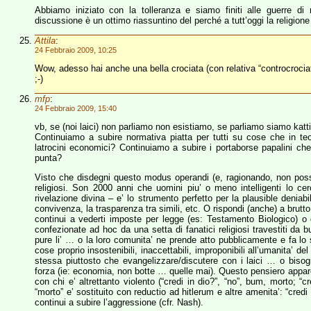
Abbiamo iniziato con la tolleranza e siamo finiti alle guerre d
discussione è un ottimo riassuntino del perché a tutt’oggi la religio
Attila
:
24 Febbraio 2009, 10:25
Wow, adesso hai anche una bella crociata (con relativa “controcrociat
;-)
mfp
:
24 Febbraio 2009, 15:40
vb, se (noi laici) non parliamo non esistiamo, se parliamo siamo kat
Continuiamo a subire normativa piatta per tutti su cose che in t
latrocini economici? Continuiamo a subire i portaborse papalini che
punta?
Visto che disdegni questo modus operandi (e, ragionando, non posso 
religiosi. Son 2000 anni che uomini piu’ o meno intelligenti lo 
rivelazione divina – e’ lo strumento perfetto per la plausible deniab
convivenza, la trasparenza tra simili, etc. O rispondi (anche) a brutt
continui a vederti imposte per legge (es: Testamento Biologico) o de
confezionate ad hoc da una setta di fanatici religiosi travestiti da 
pure li’ … o la loro comunita’ ne prende atto pubblicamente e fa lo sfo
cose proprio insostenibili, inaccettabili, improponibili all’umanita’ d
stessa piuttosto che evangelizzare/discutere con i laici … o biso
forza (ie: economia, non botte … quelle mai). Questo pensiero appare
con chi e’ altrettanto violento (“credi in dio?”, “no”, bum, morto; “cr
“morto” e’ sostituito con reductio ad hitlerum e altre amenita’: “credi
continui a subire l’aggressione (cfr. Nash).