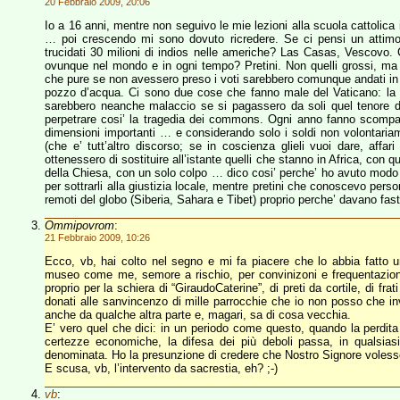
20 Febbraio 2009, 20:06
Io a 16 anni, mentre non seguivo le mie lezioni alla scuola cattolica
… poi crescendo mi sono dovuto ricredere. Se ci pensi un atti
trucidati 30 milioni di indios nelle americhe? Las Casas, Vescovo
ovunque nel mondo e in ogni tempo? Pretini. Non quelli grossi, ma q
che pure se non avessero preso i voti sarebbero comunque andati in 
pozzo d’acqua. Ci sono due cose che fanno male del Vaticano: la ger
sarebbero neanche malaccio se si pagassero da soli quel tenore di v
perpetrare cosi’ la tragedia dei commons. Ogni anno fanno scomparir
dimensioni importanti … e considerando solo i soldi non volontariam
(che e’ tutt’altro discorso; se in coscienza glieli vuoi dare, affar
ottenessero di sostituire all’istante quelli che stanno in Africa, con 
della Chiesa, con un solo colpo … dico cosi’ perche’ ho avuto modo 
per sottrarli alla giustizia locale, mentre pretini che conoscevo pers
remoti del globo (Siberia, Sahara e Tibet) proprio perche’ davano fast
Ommipovrom
:
21 Febbraio 2009, 10:26
Ecco, vb, hai colto nel segno e mi fa piacere che lo abbia fatto
museo come me, semore a rischio, per convinizoni e frequentazioni, 
proprio per la schiera di “GiraudoCaterine”, di preti da cortile, di fra
donati alle sanvincenzo di mille parrocchie che io non posso che in
anche da qualche altra parte e, magari, sa di cosa vecchia.
E’ vero quel che dici: in un periodo come questo, quando la perdita d
certezze economiche, la difesa dei più deboli passa, in qualsi
denominata. Ho la presunzione di credere che Nostro Signore volesse
E scusa, vb, l’intervento da sacrestia, eh? ;-)
vb
: