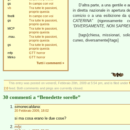
gs
In campo con voi
D’altra parte, a una gentile e 
vb
Tra tutte le passioni,
in diretta nazionale in apertura d
proprio questa
comizio o a una esibizione da q
finelli
In campo con voi
gs
Tra tutte le passioni,
CATERINA”
(rigorosamente
c
proprio questa
“DIVERSAMENTE, NON SAPREI
MCP
Tra tutte le passioni,
proprio questa
[tags]chiesa, missionari, so
.mau.
Tra tutte le passioni,
cuneo, diversamente[/tags]
proprio questa
gs
Tra tutte le passioni,
proprio questa
mfp
GTT horror
Mirko
GTT horror
Tutti i commenti
»
This entry was posted on venerdì, Febbraio 20th, 2009 at 5:54 pm, and is filed under
2.0
feed. Both comments and pings are currently closed.
30 commenti a “Benedette sorelle”
simonecaldana
:
20 Febbraio 2009, 18:02
si ma cosa erano le due cose?
mfp
: