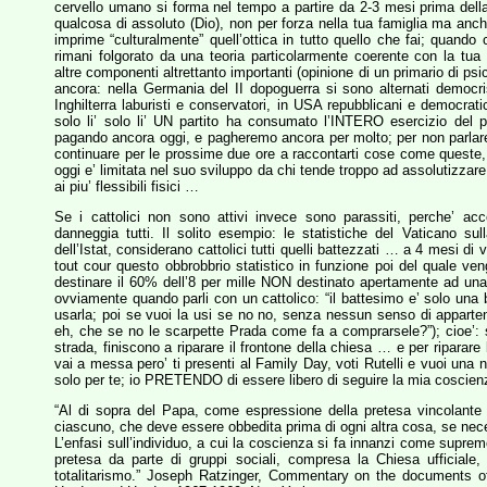
cervello umano si forma nel tempo a partire da 2-3 mesi prima della 
qualcosa di assoluto (Dio), non per forza nella tua famiglia ma anch
imprime “culturalmente” quell’ottica in tutto quello che fai; quando 
rimani folgorato da una teoria particolarmente coerente con la tua
altre componenti altrettanto importanti (opinione di un primario di psic
ancora: nella Germania del II dopoguerra si sono alternati democristi
Inghilterra laburisti e conservatori, in USA repubblicani e democrati
solo li’ solo li’ UN partito ha consumato l’INTERO esercizio del 
pagando ancora oggi, e pagheremo ancora per molto; per non parlare d
continuare per le prossime due ore a raccontarti cose come queste, 
oggi e’ limitata nel suo sviluppo da chi tende troppo ad assolutizzar
ai piu’ flessibili fisici …
Se i cattolici non sono attivi invece sono parassiti, perche’ a
danneggia tutti. Il solito esempio: le statistiche del Vaticano s
dell’Istat, considerano cattolici tutti quelli battezzati … a 4 mesi di
tout cour questo obbrobbrio statistico in funzione poi del quale 
destinare il 60% dell’8 per mille NON destinato apertamente ad una 
ovviamente quando parli con un cattolico: “il battesimo e’ solo una b
usarla; poi se vuoi la usi se no no, senza nessun senso di appartene
eh, che se no le scarpette Prada come fa a comprarsele?”); cioe’: se
strada, finiscono a riparare il frontone della chiesa … e per riparare
vai a messa pero’ ti presenti al Family Day, voti Rutelli e vuoi una
solo per te; io PRETENDO di essere libero di seguire la mia coscie
“Al di sopra del Papa, come espressione della pretesa vincolante 
ciascuno, che deve essere obbedita prima di ogni altra cosa, se neces
L’enfasi sull’individuo, a cui la coscienza si fa innanzi come supremo
pretesa da parte di gruppi sociali, compresa la Chiesa ufficiale,
totalitarismo.” Joseph Ratzinger, Commentary on the documents of 