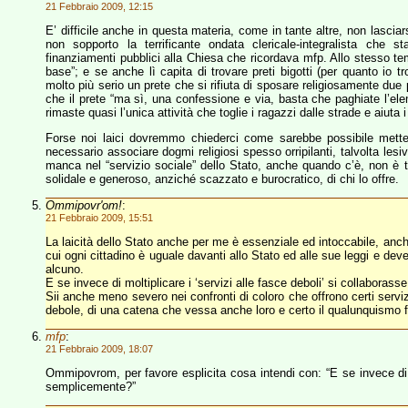
21 Febbraio 2009, 12:15
E’ difficile anche in questa materia, come in tante altre, non lasciars
non sopporto la terrificante ondata clericale-integralista che
finanziamenti pubblici alla Chiesa che ricordava mfp. Allo stesso te
base”; e se anche lì capita di trovare preti bigotti (per quanto io tro
molto più serio un prete che si rifiuta di sposare religiosamente due 
che il prete “ma sì, una confessione e via, basta che paghiate l’ele
rimaste quasi l’unica attività che toglie i ragazzi dalle strade e aiuta 
Forse noi laici dovremmo chiederci come sarebbe possibile mette
necessario associare dogmi religiosi spesso orripilanti, talvolta lesi
manca nel “servizio sociale” dello Stato, anche quando c’è, non è tan
solidale e generoso, anziché scazzato e burocratico, di chi lo offre.
Ommipovr'om!
:
21 Febbraio 2009, 15:51
La laicità dello Stato anche per me è essenziale ed intoccabile, anche
cui ogni cittadino è uguale davanti allo Stato ed alle sue leggi e dev
alcuno.
E se invece di moltiplicare i ‘servizi alle fasce deboli’ si collaboras
Sii anche meno severo nei confronti di coloro che offrono certi servizi
debole, di una catena che vessa anche loro e certo il qualunquismo f
mfp
:
21 Febbraio 2009, 18:07
Ommipovrom, per favore esplicita cosa intendi con: “E se invece di mol
semplicemente?”