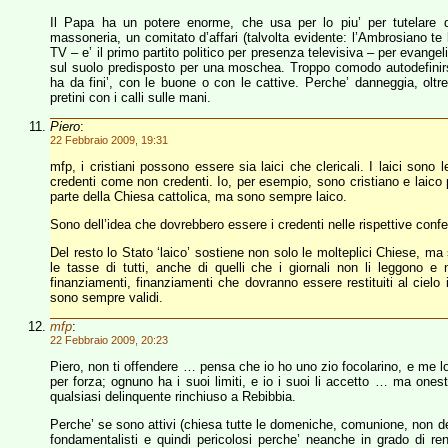
Il Papa ha un potere enorme, che usa per lo piu’ per tutelare 
massoneria, un comitato d’affari (talvolta evidente: l’Ambrosiano te 
TV – e’ il primo partito politico per presenza televisiva – per evang
sul suolo predisposto per una moschea. Troppo comodo autodefinirsi inf
ha da fini’, con le buone o con le cattive. Perche’ danneggia, oltr
pretini con i calli sulle mani.
Piero
:
22 Febbraio 2009, 19:31
mfp, i cristiani possono essere sia laici che clericali. I laici so
credenti come non credenti. Io, per esempio, sono cristiano e laico
parte della Chiesa cattolica, ma sono sempre laico.
Sono dell’idea che dovrebbero essere i credenti nelle rispettive conf
Del resto lo Stato ‘laico’ sostiene non solo le molteplici Chiese, ma s
le tasse di tutti, anche di quelli che i giornali non li leggono e 
finanziamenti, finanziamenti che dovranno essere restituiti al cielo 
sono sempre validi.
mfp
:
22 Febbraio 2009, 20:23
Piero, non ti offendere … pensa che io ho uno zio focolarino, e me l
per forza; ognuno ha i suoi limiti, e io i suoi li accetto … ma onesta
qualsiasi delinquente rinchiuso a Rebibbia.
Perche’ se sono attivi (chiesa tutte le domeniche, comunione, non des
fondamentalisti e quindi pericolosi perche’ neanche in grado di rend