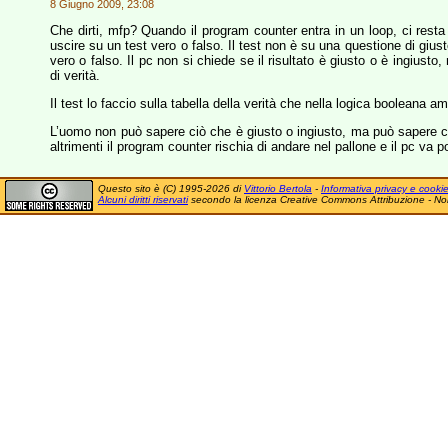
8 Giugno 2009, 23:08
Che dirti, mfp? Quando il program counter entra in un loop, ci resta
uscire su un test vero o falso. Il test non è su una questione di giu
vero o falso. Il pc non si chiede se il risultato è giusto o è ingiusto
di verità.
Il test lo faccio sulla tabella della verità che nella logica booleana a
L’uomo non può sapere ciò che è giusto o ingiusto, ma può sapere ciò 
altrimenti il program counter rischia di andare nel pallone e il pc va po
Questo sito è (C) 1995-2026 di
Vittorio Bertola
-
Informativa privacy e cooki
Alcuni diritti riservati
secondo la licenza Creative Commons Attribuzione - No