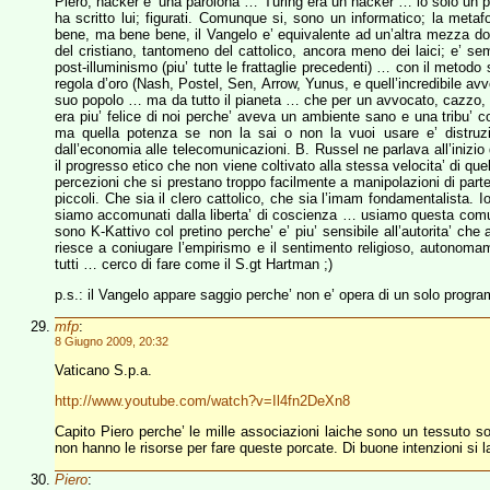
Piero, hacker e’ una parolona … Turing era un hacker … io solo un p
ha scritto lui; figurati. Comunque si, sono un informatico; la meta
bene, ma bene bene, il Vangelo e’ equivalente ad un’altra mezza dozzi
del cristiano, tantomeno del cattolico, ancora meno dei laici; e’ 
post-illuminismo (piu’ tutte le frattaglie precedenti) … con il metodo
regola d’oro (Nash, Postel, Sen, Arrow, Yunus, e quell’incredibile avv
suo popolo … ma da tutto il pianeta … che per un avvocato, cazzo, 
era piu’ felice di noi perche’ aveva un ambiente sano e una tribu’ c
ma quella potenza se non la sai o non la vuoi usare e’ distruzi
dall’economia alle telecomunicazioni. B. Russel ne parlava all’inizi
il progresso etico che non viene coltivato alla stessa velocita’ di q
percezioni che si prestano troppo facilmente a manipolazioni di parte
piccoli. Che sia il clero cattolico, che sia l’imam fondamentalista. I
siamo accomunati dalla liberta’ di coscienza … usiamo questa comuni
sono K-Kattivo col pretino perche’ e’ piu’ sensibile all’autorita’ che
riesce a coniugare l’empirismo e il sentimento religioso, autonom
tutti … cerco di fare come il S.gt Hartman ;)
p.s.: il Vangelo appare saggio perche’ non e’ opera di un solo progr
mfp
:
8 Giugno 2009, 20:32
Vaticano S.p.a.
http://www.youtube.com/watch?v=Il4fn2DeXn8
Capito Piero perche’ le mille associazioni laiche sono un tessuto soci
non hanno le risorse per fare queste porcate. Di buone intenzioni si l
Piero
: