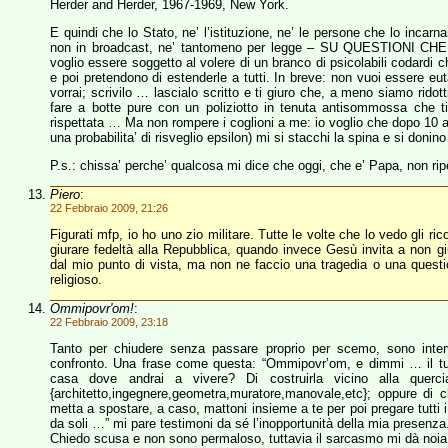
Herder and Herder, 1967-1969, New York.
E quindi che lo Stato, ne’ l’istituzione, ne’ le persone che lo inc
non in broadcast, ne’ tantomeno per legge – SU QUESTION
voglio essere soggetto al volere di un branco di psicolabili codardi 
e poi pretendono di estenderle a tutti. In breve: non vuoi essere eut
vorrai; scrivilo … lascialo scritto e ti giuro che, a meno siamo ridott
fare a botte pure con un poliziotto in tenuta antisommossa che ti
rispettata … Ma non rompere i coglioni a me: io voglio che dopo 10 a
una probabilita’ di risveglio epsilon) mi si stacchi la spina e si donin
P.s.: chissa’ perche’ qualcosa mi dice che oggi, che e’ Papa, non rip
Piero
:
22 Febbraio 2009, 21:26
Figurati mfp, io ho uno zio militare. Tutte le volte che lo vedo gli ri
giurare fedeltà alla Repubblica, quando invece Gesù invita a non gi
dal mio punto di vista, ma non ne faccio una tragedia o una question
religioso.
Ommipovr'om!
:
22 Febbraio 2009, 23:18
Tanto per chiudere senza passare proprio per scemo, sono interv
confronto. Una frase come questa: “Ommipovr’om, e dimmi … il tuo
casa dove andrai a vivere? Di costruirla vicino alla quercia
{architetto,ingegnere,geometra,muratore,manovale,etc}; oppure di 
metta a spostare, a caso, mattoni insieme a te per poi pregare tutti i
da soli …” mi pare testimoni da sé l’inopportunità della mia presenza
Chiedo scusa e non sono permaloso, tuttavia il sarcasmo mi dà noia 