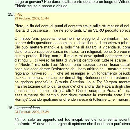
Largo ai giovani? Può darsi: d’altra parte questo è un luogo di Vittor
Chiedo scusa e passo e chiudo.
mfp
:
23 Febbraio 2009, 15:44
Piero, in fin dei conti di punti di contatto tra le mille sfumature di 
liberta’ di coscienza … ce ne sono tanti. E’ un VERO peccato sprecar
Ommipovr’om, personalmente non ho bisogno di confrontarmi su ni
parlare della questione economica, o della liberta’ di coscienza (ch
Dio puo’ mettere mano), e al solo fine di aiutarci a vicenda su com
dalle relative rappresentanze (io i laici, tu i religiosi), bene. Se vu
giusto perche’ il blog non e’ il mio e mi devo quindi contenere s
distingui … ci vivi (o fai finta di viverci) dentro con tutte le scarp
e’ “Nostro”, ma solo Tuo. Mi confronto spesso con un fisico catt
possibile considerare l’esistenza del libero arbitrio se il nostro si
regolano l’universo … il che ad esempio e’ un fondamento pseudo-sci
piazza insieme a noi laici per dire al Sig. Berlusconi che il Testamen
ne godono (anche) le Giraudo Caterina. Io a Tor Vergata mo
manifestazione cattolica; tu quand’e’ che andrai dal Papa a dirgli ch
senza sconti, come tutti glia altri? Che le scarpette Prada e’ il 
sessualmente dei bambini non deve mettere la zozzeria sotto il
Roma)? Quando qualcuno si offende invece di tollerare … e’ marcio
simonecaldana
:
23 Febbraio 2009, 16:24
@mfp: solo un appunto sul tuo incipit: se c’e’ una verita’ scienti
confronto. E’ dove c’e’ margine di opinione che il confronto puo’ dive