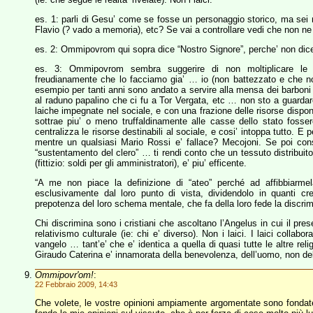
es. 1: parli di Gesu’ come se fosse un personaggio storico, ma sei 
Flavio (? vado a memoria), etc? Se vai a controllare vedi che non ne
es. 2: Ommipovrom qui sopra dice “Nostro Signore”, perche’ non dic
es. 3: Ommipovrom sembra suggerire di non moltiplicare le as
freudianamente che lo facciamo gia’ … io (non battezzato e che no
esempio per tanti anni sono andato a servire alla mensa dei barboni 
al raduno papalino che ci fu a Tor Vergata, etc … non sto a guardare
laiche impegnate nel sociale, e con una frazione delle risorse disponi
sottrae piu’ o meno truffaldinamente alle casse dello stato fossero
centralizza le risorse destinabili al sociale, e cosi’ intoppa tutto. E 
mentre un qualsiasi Mario Rossi e’ fallace? Mecojoni. Se poi consi
“sustentamento del clero” … ti rendi conto che un tessuto distribui
(fittizio: soldi per gli amministratori), e’ piu’ efficente.
“A me non piace la definizione di “ateo” perché ad affibbiarm
esclusivamente dal loro punto di vista, dividendolo in quanti cr
prepotenza del loro schema mentale, che fa della loro fede la discrimi
Chi discrimina sono i cristiani che ascoltano l’Angelus in cui il pres
relativismo culturale (ie: chi e’ diverso). Non i laici. I laici collab
vangelo … tant’e’ che e’ identica a quella di quasi tutte le altre re
Giraudo Caterina e’ innamorata della benevolenza, dell’uomo, non 
Ommipovr'om!
:
22 Febbraio 2009, 14:43
Che volete, le vostre opinioni ampiamente argomentate sono fondate 