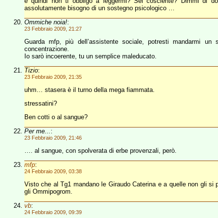
e quindi non ti obbligo a leggermi? Sei cosciente? Dimmi di do
assolutamente bisogno di un sostegno psicologico …
Ommiche noia!
:
23 Febbraio 2009, 21:27
Guarda mfp, più dell’assistente sociale, potresti mandarmi un 
concentrazione.
Io sarò incoerente, tu un semplice maleducato.
Tizio
:
23 Febbraio 2009, 21:35
uhm… stasera è il turno della mega fiammata.
stressatini?
Ben cotti o al sangue?
Per me...
:
23 Febbraio 2009, 21:46
…. al sangue, con spolverata di erbe provenzali, però.
mfp
:
24 Febbraio 2009, 03:38
Visto che al Tg1 mandano le Giraudo Caterina e a quelle non gli si 
gli Ommipogrom.
vb
:
24 Febbraio 2009, 09:39