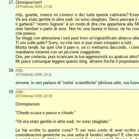
Ommipovr'om!
:
23 Febbraio 2009, 17:39
mfp, guarda, manco mi conosci e dici tutte queste cattiverie? Evang
Vb era stato gentile in altre sedi: mi sono sbagliato. Devo passare il 
ti garberà? “nostro Signore” è un modo di dire che appartiene alla M
miei familiari o parte di essi. Non ho una laurea in fisica: ne ho co
che potevo.
Se rileggi con attenzione i tuoi post trovi un’ingiustificato attacco a
Ti sto sulle palle? Sorry, so che non si può stare simpatici a tutti.
Monta tende, fai quel che ti pare e, se ci mettiamo daccordo, i consi
mandiamo insieme con un piccione viaggiatore.
Ora, per cortesia, puoi scaricare la tua aggressività su qualcun altro
Mi piace comunque leggere questo blog, almeno finché il proprietario 
mfp
:
23 Febbraio 2009, 18:11
simone, io non parlavo di “verita’ scientifiche” (dicitura utile, ma fuorv
mfp
:
23 Febbraio 2009, 20:30
Ommipovrom
“Chiedo scusa e passo e chiudo.”
“Vb era stato gentile in altre sedi: mi sono sbagliato.”
Le hai scritte tu queste cose? Ti sei reso conto di aver scritt
considerazioni generiche su una setta di fanatici religiosi? E che non 