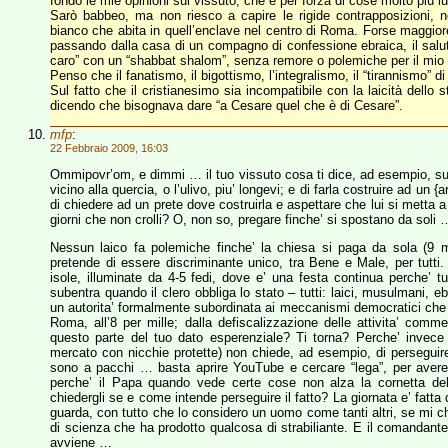
fondo le mie opinioni sul vissuto, che è per forza di cose molto più l
Sarò babbeo, ma non riesco a capire le rigide contrapposizioni,
bianco che abita in quell’enclave nel centro di Roma. Forse maggiore 
passando dalla casa di un compagno di confessione ebraica, il salu
caro” con un “shabbat shalom”, senza remore o polemiche per il mio e
Penso che il fanatismo, il bigottismo, l’integralismo, il “tirannismo” di 
Sul fatto che il cristianesimo sia incompatibile con la laicità dello 
dicendo che bisognava dare “a Cesare quel che è di Cesare”.
mfp
:
22 Febbraio 2009, 16:03
Ommipovr’om, e dimmi … il tuo vissuto cosa ti dice, ad esempio, sull
vicino alla quercia, o l’ulivo, piu’ longevi; e di farla costruire ad u
di chiedere ad un prete dove costruirla e aspettare che lui si metta a
giorni che non crolli? O, non so, pregare finche’ si spostano da soli 
Nessun laico fa polemiche finche’ la chiesa si paga da sola (9 mi
pretende di essere discriminante unico, tra Bene e Male, per tutti. T
isole, illuminate da 4-5 fedi, dove e’ una festa continua perche’ tutti
subentra quando il clero obbliga lo stato – tutti: laici, musulmani, 
un autorita’ formalmente subordinata ai meccanismi democratici che
Roma, all’8 per mille; dalla defiscalizzazione delle attivita’ comm
questo parte del tuo dato esperenziale? Ti torna? Perche’ invece di
mercato con nicchie protette) non chiede, ad esempio, di perseguire 
sono a pacchi … basta aprire YouTube e cercare “lega”, per aver
perche’ il Papa quando vede certe cose non alza la cornetta del
chiedergli se e come intende perseguire il fatto? La giornata e’ fatta
guarda, con tutto che lo considero un uomo come tanti altri, se m
di scienza che ha prodotto qualcosa di strabiliante. E il comandante d
avviene …