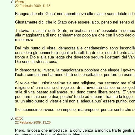
Piero
:
22 Febbraio 2009, 11:13
Bisogna dire che Gesu’ non apparteneva alla classe sacerdotale ed 
Giustamente dici che lo Stato deve essere laico, penso nel senso di ri
Tuttavia la laicita’ dello Stato, in pratica, non e’ possibile in dem
alla maggioranza di uno schieramento popolare che con il voto decide
minoranza.
Dal mio punto di vista, democrazia e cristianesimo sono inconciliabi
considera gli uomini tutti uguali e fratelli tra di loro, non di fronte 
fronte a Dio e alla sua legge che dovrebbe seguire i dettami del Van
Dio sono la stessa cosa.
In democrazia, invece, la maggioranza popolare che elegge i governan
l’extra comunitario ha meno diritti del concittadino, per fare un esemp
Si vuole che il cristianesimo sia una religione, ma secondo me e’ sba
religione e’ un insieme di regole e di riti inventati dall’uomo per g
stile di vita basato sull’amore, sul dono come libera scelta. E’ ver
puo’ fare male come dici, perche’ tende ad imporre, tramite la legge, i
su un altro punto di vista e chi non si adegua puo’ essere punito, com
Il cristianesimo invece non impone, ma propone, per cui sei tu che sce
mfp
:
22 Febbraio 2009, 13:26
Piero, la cosa che impedisce la convivenza armonica tra le genti so
(ie: che segue le realta’ rivelate). Non i laici.