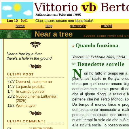
Affacciato sul Web dal 1995
Lun 10 - 9:41
Ciao, essere umano non identificato!
home
blog
personale
attività
Near a tree
ovvero come rovinarsi una 
Quando funziona
«
Near a tree by a river
Venerdì 20 Febbraio 2009, 17:54
there's a hole in the ground
Benedette sorelle
N
on ho fatto in tempo ieri a 
ULTIMI POST
piemontesi rapite in
Kenya
, e q
27/7
Opera sì, nazismo no
stima per quell’essere umano bigo
14/7
La parola proibita
continuamente nuove prove di 
1/4
In campo con voi
che al giorno d’oggi le residue f
23/2
Nuovo cinema Luftansia
periferie che nel Terzo Mondo, so
(2026)
Da tempo il mondo laico e progr
11/2
Wormslayer
completamente rinunciato a realiz
persino per dedicarsi con ardore
questi tempi fa solo ciò che può es
ULTIMI COMMENTI
e le attività sociali lo possono es
gs
La parola proibita