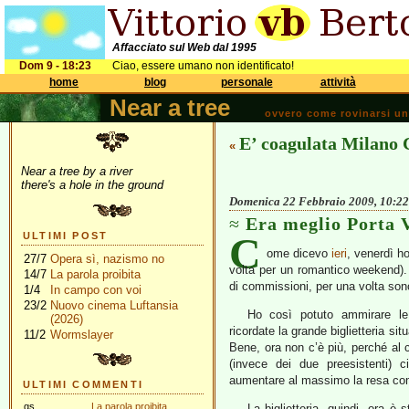
Affacciato sul Web dal 1995
Dom 9 - 18:23
Ciao, essere umano non identificato!
home
blog
personale
attività
Near a tree
ovvero come rovinarsi una 
E’ coagulata Milano 
«
Near a tree by a river
there's a hole in the ground
Domenica 22 Febbraio 2009, 10:22
Era meglio Porta 
C
ULTIMI POST
ome dicevo
ieri
, venerdì ho
27/7
Opera sì, nazismo no
volta per un romantico weekend). 
14/7
La parola proibita
di commissioni, per una volta son
1/4
In campo con voi
23/2
Nuovo cinema Luftansia
Ho così potuto ammirare le 
(2026)
ricordate la grande biglietteria sit
11/2
Wormslayer
Bene, ora non c’è più, perché al c
(invece dei due preesistenti) c
aumentare al massimo la resa co
ULTIMI COMMENTI
gs
La parola proibita
La biglietteria, quindi, ora è