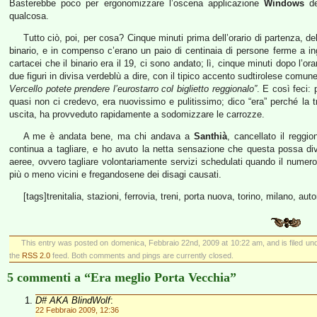
Basterebbe poco per ergonomizzare l’oscena applicazione
Windows
de
qualcosa.
Tutto ciò, poi, per cosa? Cinque minuti prima dell’orario di partenza, 
binario, e in compenso c’erano un paio di centinaia di persone ferme a ingo
cartacei che il binario era il 19, ci sono andato; lì, cinque minuti dopo l’o
due figuri in divisa verdeblù a dire, con il tipico accento sudtirolese comune 
Vercello potete prendere l’eurostarro col biglietto reggionalo”
. E così feci: 
quasi non ci credevo, era nuovissimo e pulitissimo; dico “era” perché la 
uscita, ha provveduto rapidamente a sodomizzare le carrozze.
A me è andata bene, ma chi andava a
Santhià
, cancellato il reggi
continua a tagliare, e ho avuto la netta sensazione che questa possa d
aeree, ovvero tagliare volontariamente servizi schedulati quando il numero 
più o meno vicini e fregandosene dei disagi causati.
[tags]trenitalia, stazioni, ferrovia, treni, porta nuova, torino, milano, a
This entry was posted on domenica, Febbraio 22nd, 2009 at 10:22 am, and is filed un
the
RSS 2.0
feed. Both comments and pings are currently closed.
5 commenti a “Era meglio Porta Vecchia”
D# AKA BlindWolf
:
22 Febbraio 2009, 12:36