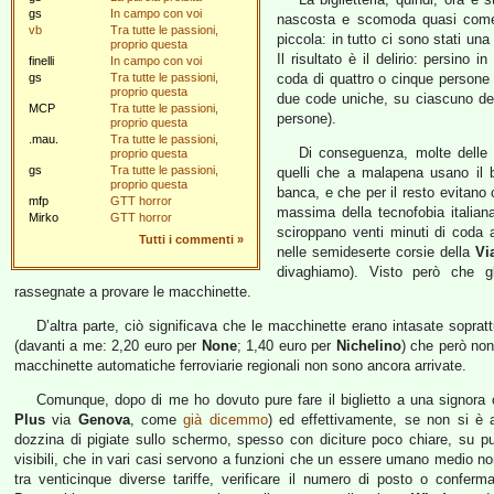
gs
In campo con voi
nascosta e scomoda quasi come
vb
Tra tutte le passioni,
piccola: in tutto ci sono stati un
proprio questa
Il risultato è il delirio: persino 
finelli
In campo con voi
gs
Tra tutte le passioni,
coda di quattro o cinque persone p
proprio questa
due code uniche, su ciascuno dei
MCP
Tra tutte le passioni,
persone).
proprio questa
.mau.
Tra tutte le passioni,
Di conseguenza, molte delle p
proprio questa
gs
Tra tutte le passioni,
quelli che a malapena usano il b
proprio questa
banca, e che per il resto evitan
mfp
GTT horror
massima della tecnofobia italian
Mirko
GTT horror
sciroppano venti minuti di coda al
Tutti i commenti
»
nelle semideserte corsie della
Vi
divaghiamo). Visto però che gli
rassegnate a provare le macchinette.
D’altra parte, ciò significava che le macchinette erano intasate sopra
(davanti a me: 2,20 euro per
None
; 1,40 euro per
Nichelino
) che però non
macchinette automatiche ferroviarie regionali non sono ancora arrivate.
Comunque, dopo di me ho dovuto pure fare il biglietto a una signor
Plus
via
Genova
, come
già dicemmo
) ed effettivamente, se non si è 
dozzina di pigiate sullo schermo, spesso con diciture poco chiare, su p
visibili, che in vari casi servono a funzioni che un essere umano medio no
tra venticinque diverse tariffe, verificare il numero di posto o conferm