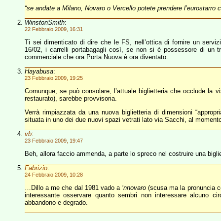
“se andate a Milano, Novaro o Vercello potete prendere l’eurostarro co
WinstonSmith
:
22 Febbraio 2009, 16:31
Ti sei dimenticato di dire che le FS, nell’ottica di fornire un servi
16/02, i carrelli portabagagli così, se non si è possessore di un tro
commerciale che ora Porta Nuova è ora diventato.
Hayabusa
:
23 Febbraio 2009, 19:25
Comunque, se può consolare, l’attuale biglietteria che occlude la vi
restaurato), sarebbe provvisoria.
Verrà rimpiazzata da una nuova biglietteria di dimensioni “appropri
situata in uno dei due nuovi spazi vetrati lato via Sacchi, al moment
vb
:
23 Febbraio 2009, 19:47
Beh, allora faccio ammenda, a parte lo spreco nel costruire una bigl
Fabrizio
:
24 Febbraio 2009, 10:28
…Dillo a me che dal 1981 vado a
‘nnovaro
(scusa ma la pronuncia cor
interessante osservare quanto sembri non interessare alcuno cir
abbandono e degrado.