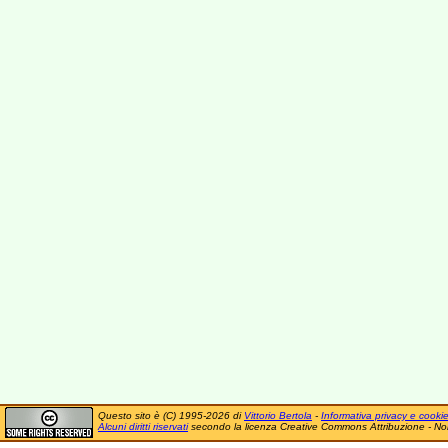
Questo sito è (C) 1995-2026 di
Vittorio Bertola
-
Informativa privacy e cooki
Alcuni diritti riservati
secondo la licenza Creative Commons Attribuzione - No