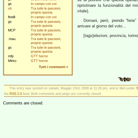
gs
In campo con voi
ripristinare la funzionalità del m
vb
Tra tutte le passioni,
vitale).
proprio questa
finelli
In campo con voi
Domani, però, prendo “ferie
gs
Tra tutte le passioni,
proprio questa
arrivare al giorno del voto…
MCP
Tra tutte le passioni,
proprio questa
[tags]elezioni, provincia, torino
.mau.
Tra tutte le passioni,
proprio questa
gs
Tra tutte le passioni,
proprio questa
mfp
GTT horror
Mirko
GTT horror
Tutti i commenti
»
This entry was posted on sabato, Maggio 23rd, 2009 at 11:26 pm, and is filed under
S
the
RSS 2.0
feed. Both comments and pings are currently closed.
Comments are closed.