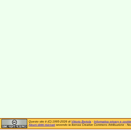
Questo sito è (C) 1995-2026 di
Vittorio Bertola
-
Informativa privacy e cooki
Alcuni diritti riservati
secondo la licenza Creative Commons Attribuzione - No