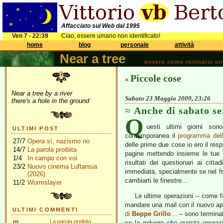
Affacciato sul Web dal 1995
Ven 7 - 22:39
Ciao, essere umano non identificato!
home
blog
personale
attività
Near a tree
ovvero come rovinarsi una 
Piccole cose
«
Near a tree by a river
Sabato 23 Maggio 2009, 23:26
there's a hole in the ground
Anche di sabato se
Q
uesti ultimi giorni sono
ULTIMI POST
contemporanea il
programma della
27/7
Opera sì, nazismo no
delle prime due cose io ero il re
14/7
La parola proibita
pagine mettendo insieme le tue id
1/4
In campo con voi
risultati dei questionari ai cit
23/2
Nuovo cinema Luftansia
immediata, specialmente se nel fr
(2026)
cambiarti le finestre…
11/2
Wormslayer
Le ultime operazioni – come 
mandare una mail con il nuovo appel
ULTIMI COMMENTI
di
Beppe Grillo
… – sono termina
gs
La parola proibita
se la polvere che questa operaz