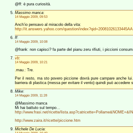
@ff: è pura curiosità.
Massimo manca
:
14 Maggio 2009, 09:53
Anch’io pensavo al miracolo della vita:
http://it.answers.yahoo.com/question/index?qid=20081026133445A
ff
:
14 Maggio 2009, 10:08
@frank: non capisci? fa parte del pianu zeru rifiuti, i piccioni consu
vb
:
14 Maggio 2009, 10:21
.mau.: Tre.
Per il resto, ma sto povero piccione dovrà pure campare anche lui
barriera di plastica (messa per evitare il vento) quindi può accedere s
Mike
:
14 Maggio 2009, 11:28
@Massimo manca
Mi hai battuto sul tempo…
http://www.frasi.net/ricette/lista.asp?catricette=Pollame&NOME=&
http://www.zaira.it/ricette/piccione.htm
Michele De Lucia
: