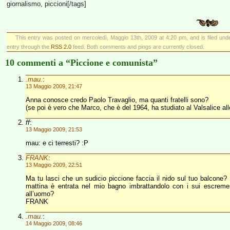
giornalismo, piccioni[/tags]
This entry was posted on mercoledì, Maggio 13th, 2009 at 4:20 pm, and is filed un
entry through the
RSS 2.0
feed. Both comments and pings are currently closed.
10 commenti a “Piccione e comunista”
.mau.
:
13 Maggio 2009, 21:47
Anna conosce credo Paolo Travaglio, ma quanti fratelli sono?
(se poi è vero che Marco, che è del 1964, ha studiato al Valsalice al
ff
:
13 Maggio 2009, 21:53
mau: e ci terresti? :P
FRANK
:
13 Maggio 2009, 22:51
Ma tu lasci che un sudicio piccione faccia il nido sul tuo balcone?
mattina è entrata nel mio bagno imbrattandolo con i sui escreme
all’uomo?
FRANK
.mau.
:
14 Maggio 2009, 08:46