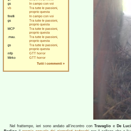
gs
In campo con voi
vb
Tra tutte le passioni,
proprio questa
finelli
In campo con voi
gs
Tra tutte le passioni,
proprio questa
MCP
Tra tutte le passioni,
proprio questa
.mau.
Tra tutte le passioni,
proprio questa
gs
Tra tutte le passioni,
proprio questa
mfp
GTT horror
Mirko
GTT horror
Tutti i commenti
»
Nel frattempo, ieri sono andato all’incontro con
Travaglio
e
De Luc