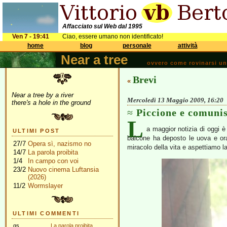
Affacciato sul Web dal 1995
Ven 7 - 19:41
Ciao, essere umano non identificato!
home
blog
personale
attività
Near a tree
ovvero come rovinarsi una 
Brevi
«
Near a tree by a river
Mercoledì 13 Maggio 2009, 16:20
there's a hole in the ground
Piccione e comuni
L
a maggior notizia di oggi è
ULTIMI POST
balcone ha deposto le uova e ora 
27/7
Opera sì, nazismo no
miracolo della vita e aspettiamo l
14/7
La parola proibita
1/4
In campo con voi
23/2
Nuovo cinema Luftansia
(2026)
11/2
Wormslayer
ULTIMI COMMENTI
gs
La parola proibita