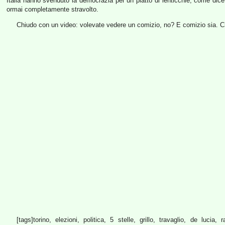
Italia hanno svenduto la democrazia per un piatto di lenticchie, come d
ormai completamente stravolto.
Chiudo con un video: volevate vedere un comizio, no? E comizio sia. Ci 
[tags]torino, elezioni, politica, 5 stelle, grillo, travaglio, de lucia, 