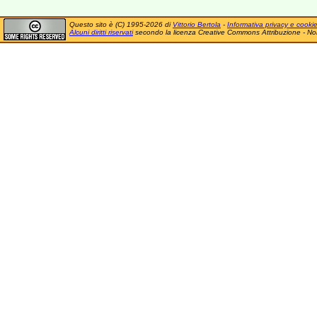
Questo sito è (C) 1995-2026 di
Vittorio Bertola
-
Informativa privacy e cooki
Alcuni diritti riservati
secondo la licenza Creative Commons Attribuzione - No