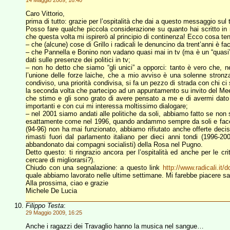
14 Maggio 2009, 16:40
Caro Vittorio,
prima di tutto: grazie per l’ospitalità che dai a questo messaggio sul 
Posso fare qualche piccola considerazione su quanto hai scritto in 
che questa volta mi ispirerò al principio di continenza! Ecco cosa teng
– che (alcune) cose di Grillo i radicali le denuncino da trent’anni è fa
– che Pannella e Bonino non vadano quasi mai in tv (ma è un “quasi” 
dati sulle presenze dei politici in tv;
– non ho detto che siamo “gli unici” a opporci: tanto è vero che, nel
l’unione delle forze laiche, che a mio avviso è una solenne stronz
condiviso, una priorità condivisa, si fa un pezzo di strada con chi ci 
la seconda volta che partecipo ad un appuntamento su invito del Meetup
che stimo e gli sono grato di avere pensato a me e di avermi dato l
importanti e con cui mi interessa moltissimo dialogare;
– nel 2001 siamo andati alle politiche da soli, abbiamo fatto se non 
esattamente come nel 1996, quando andammo sempre da soli e facem
(94-96) non ha mai funzionato, abbiamo rifiutato anche offerte deci
rimasti fuori dal parlamento italiano per dieci anni tondi (1996-20
abbandonato dai compagni socialisti) della Rosa nel Pugno.
Detto questo: ti ringrazio ancora per l’ospitalità ed anche per le c
cercare di migliorarsi?).
Chiudo con una segnalazione: a questo link
http://www.radicali.it/
quale abbiamo lavorato nelle ultime settimane. Mi farebbe piacere s
Alla prossima, ciao e grazie
Michele De Lucia
Filippo Testa
:
29 Maggio 2009, 16:25
Anche i ragazzi dei Travaglio hanno la musica nel sangue…