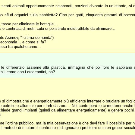
arti animali opportunamente rielaborati, porzioni divorate in un istante, si de
rifiuti organici sulla sabbietta? Cibo per gatti, cinquanta grammi di boccone
i tasse per eliminare le bottiglie…
he e centinaia di metri cubi di polistirolo indistruttibile da eliminare…
ente Asimov, “l’ultima domanda”)
 un’economia… e come si fa?
hissà fra qualche anno…
le differenzio assieme alla plastica, immagino che poi loro le sappiano sc
hili come con i croccantini, no?
si dimostra che è energeticamente più efficiente interrare o bruciare un foglio d
o petrolio o alluminio per rifarli da zero… Nel conto però io ci metterei anche 
richiede grandi impianti (quindi da alimentare energeticamente) e genera pochi po
a.
l’ordine pubblico, ma la mia osservazione è che devi fare il possibile per non
l metodo di rifiutare il confronto e di ignorare i problemi di interi gruppi soci