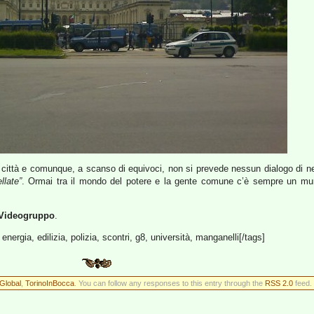
 città e comunque, a scanso di equivoci, non si prevede nessun dialogo di nes
llate”
. Ormai tra il mondo del potere e la gente comune c’è sempre un muro 
Videogruppo
.
t, energia, edilizia, polizia, scontri, g8, università, manganelli[/tags]
Global
,
TorinoInBocca
. You can follow any responses to this entry through the
RSS 2.0
feed. 