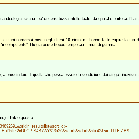
ideologia. usa un po’ di correttezza intellettuale, da qualche parte ce l’hai 
i tuoi numerosi post negli ultimi 10 giorni mi hanno fatto capire la tua dia
, “incompetente”. Ho già perso troppo tempo con i muri di gomma.
, a prescindere di quella che possa essere la condizione dei singoli individui a
io) il link è questo.
34892691&origin=resultslist&sort=cp-
d=VxFEut1slm2oDFGP-S4B7WY%3a20&sot=b&sdt=b&sl=42&s=TITLE-ABS-