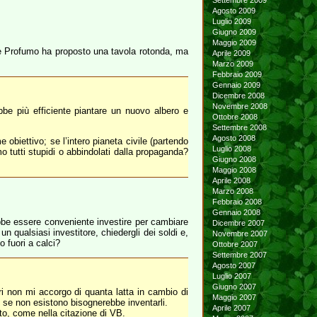
Settembre 2009
Agosto 2009
Luglio 2009
Giugno 2009
Maggio 2009
 che Profumo ha proposto una tavola rotonda, ma
Aprile 2009
Marzo 2009
Febbraio 2009
Gennaio 2009
Dicembre 2008
Novembre 2008
be più efficiente piantare un nuovo albero e
Ottobre 2008
Settembre 2008
Agosto 2008
 obiettivo; se l’intero pianeta civile (partendo
Luglio 2008
mo tutti stupidi o abbindolati dalla propaganda?
Giugno 2008
Maggio 2008
Aprile 2008
Marzo 2008
Febbraio 2008
Gennaio 2008
ebbe essere conveniente investire per cambiare
Dicembre 2007
 qualsiasi investitore, chiedergli dei soldi e,
Novembre 2007
o fuori a calci?
Ottobre 2007
Settembre 2007
Agosto 2007
Luglio 2007
Giugno 2007
ri non mi accorgo di quanta latta in cambio di
Maggio 2007
e se non esistono bisognerebbe inventarli.
Aprile 2007
tto, come nella citazione di VB.