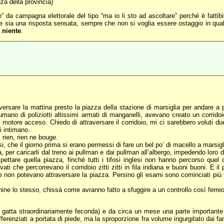
nza della provincia)
” da campagna elettorale del tipo “ma io li sto ad ascoltare” perché è fattib
 sia una risposta sensata, sempre che non si voglia essere ostaggio in quals
 niente
.
traversare la mattina presto la piazza della stazione di marsiglia per andare 
umano di poliziotti altissimi armati di manganelli, avevano creato un corr
 motore acceso. Chiedo di attraversare il corridoio, mi ci sarebbero voluti due s
i intimano.
rien, rien ne bouge.
lesi, che il giorno prima si erano permessi di fare un bel po’ di macello a marsig
na, per caricarli dal treno ai pullman e dai pullman all’albergo, impedendo loro
ttare quella piazza, finché tutti i tifosi inglesi non hanno percorso quel c
vati che percorrevano il corridoio zitti zitti in fila indiana e buoni buoni. E 
e non potevano attraversare la piazza. Persino gli esami sono cominciati più 
ine lo stesso, chissà come avranno fatto a sfuggire a un controllo così ferr
a gatta straordinariamente feconda) e da circa un mese una parte importante d
fferenziati a portata di piede, ma la sproporzione fra volume ingurgitato dai fa