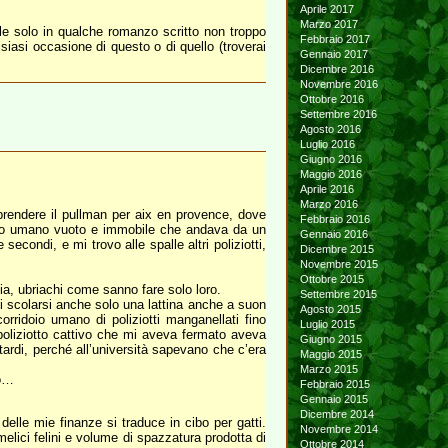
Aprile 2017
Marzo 2017
ile solo in qualche romanzo scritto non troppo
Febbraio 2017
iasi occasione di questo o di quello (troverai
Gennaio 2017
Dicembre 2016
Novembre 2016
Ottobre 2016
Settembre 2016
Agosto 2016
Luglio 2016
Giugno 2016
Maggio 2016
Aprile 2016
Marzo 2016
a prendere il pullman per aix en provence, dove
Febbraio 2016
idoio umano vuoto e immobile che andava da un
Gennaio 2016
econdi, e mi trovo alle spalle altri poliziotti,
Dicembre 2015
Novembre 2015
Ottobre 2015
lia, ubriachi come sanno fare solo loro.
Settembre 2015
 di scolarsi anche solo una lattina anche a suon
Agosto 2015
orridoio umano di poliziotti manganellati fino
Luglio 2015
il poliziotto cattivo che mi aveva fermato aveva
Giugno 2015
tardi, perché all’università sapevano che c’era
Maggio 2015
Marzo 2015
eo…
Febbraio 2015
Gennaio 2015
Dicembre 2014
elle mie finanze si traduce in cibo per gatti.
Novembre 2014
melici felini e volume di spazzatura prodotta di
Ottobre 2014