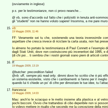
(ovviamente in inglese)
p.s. per le testimonianze, non ci provo neanche…
@ vb, sono d’accordo sul fatto che i poliziotti in tenuta anti-sommos
gli “studenti” non ne hanno voluto sapere! Insomma, a me pare mur
vb
:
19 Maggio 2009, 11:46
FF: Veramente sei tu che, sostenendo una teoria inverosimile come
aspettare che cresca invece di riciclare la carta usata, non hai pre
Io almeno ho portato la testimonianza di Paul Connett e l’esempio di v
dagli Stati Uniti, dove non costruiscono più inceneritori dal 1995, e 
(di chi poi… ti sembra che i nostri giornali siano pieni di articoli contro
ff
:
19 Maggio 2009, 13:19
@butcher: precondition failed
@vb: uff, sempre più read only. dimmi dove ho scritto che è più effi
un sistema esistente, visto che i cambiamenti si fanno per il meglio 
quando lui ti chiede un po’ di cifre per dimostare le tue idee, tu l’att
francesca
:
19 Maggio 2009, 14:03
Mau: anch’io le sciacquo e le metto insieme alla plastica e al vetro
pochi bocconi. Ovvio che trattandosi di cibo deperibile non si posson
Io volevo mettere in risalto che secondo me la concezione della mini l