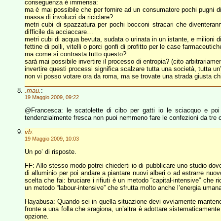
conseguenza è immensa:
ma è mai possibile che per fornire ad un consumatore pochi pugni di sc
massa di involucri da riciclare?
metri cubi di spazzatura per pochi bocconi stracari che diventeranno 
difficile da acciaccare…
metri cubi di acqua bevuta, sudata o urinata in un istante, e milioni d
fettine di polli, vitelli o porci gonfi di profitto per le case farmaceutic
ma come si contrasta tutto questo?
sarà mai possibile invertire il processo di entropia? (cito arbitrariam
invertire questi processi significa scalzare tutta una società, tutta
non vi posso votare ora da roma, ma se trovate una strada giusta c
.mau.
:
19 Maggio 2009, 09:22
@Francesca: le scatolette di cibo per gatti io le sciacquo e poi 
tendenzialmente fresca non puoi nemmeno fare le confezioni da tre c
vb
:
19 Maggio 2009, 10:03
Un po’ di risposte.
FF: Allo stesso modo potrei chiederti io di pubblicare uno studio dove 
di alluminio per poi andare a piantare nuovi alberi o ad estrarre nuov
scelta che fai: bruciare i rifiuti è un metodo “capital-intensive” che 
un metodo “labour-intensive” che sfrutta molto anche l’energia uman
Hayabusa: Quando sei in quella situazione devi ovviamente mantenere 
fronte a una folla che sragiona, un’altra è adottare sistematicamente i
opzione.