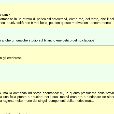
zzetti?
formasse in un ritrovo di pericolosi sovversivi, come me, del resto, che il s
dono le università non è mai bello, poi con queste motivazioni, ancora meno)
i anche un qualche studio sul bilancio energetico del riciclaggio?
gli crederesti.
a
, ma la domanda mi sorge spontanea: tu, in quanto presidente della provinc
rà una folla pronta a scuoiarti per i suoi motivi (non sto a sindacare se si
folla ragiona molto meno dei singoli componenti della medesima)…