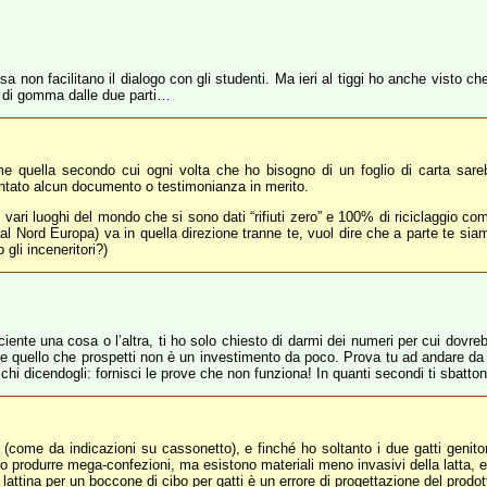
sa non facilitano il dialogo con gli studenti. Ma ieri al tiggi ho anche visto
o di gomma dalle due parti…
 quella secondo cui ogni volta che ho bisogno di un foglio di carta sareb
sentato alcun documento o testimonianza in merito.
ari luoghi del mondo che si sono dati “rifiuti zero” e 100% di riciclaggio come
dal Nord Europa) va in quella direzione tranne te, vuol dire che a parte te sia
 gli inceneritori?)
ciente una cosa o l’altra, ti ho solo chiesto di darmi dei numeri per cui dovr
e quello che prospetti non è un investimento da poco. Prova tu ad andare da un
acchi dicendogli: fornisci le prove che non funziona! In quanti secondi ti sbatton
 (come da indicazioni su cassonetto), e finché ho soltanto i due gatti genito
o produrre mega-confezioni, ma esistono materiali meno invasivi della latta, 
attina per un boccone di cibo per gatti è un errore di progettazione del prodo