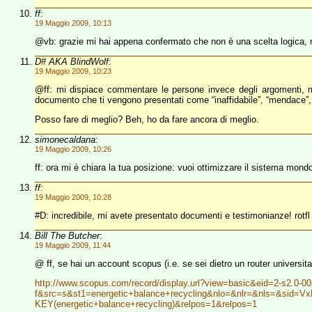
ff
:
19 Maggio 2009, 10:13
@vb: grazie mi hai appena confermato che non è una scelta logica, ma 
D# AKA BlindWolf
:
19 Maggio 2009, 10:23
@ff: mi dispiace commentare le persone invece degli argomenti, ma 
documento che ti vengono presentati come “inaffidabile”, “mendace”
Posso fare di meglio? Beh, ho da fare ancora di meglio.
simonecaldana
:
19 Maggio 2009, 10:26
ff: ora mi è chiara la tua posizione: vuoi ottimizzare il sistema mondo
ff
:
19 Maggio 2009, 10:28
#D: incredibile, mi avete presentato documenti e testimonianze! rotfl
Bill The Butcher
:
19 Maggio 2009, 11:44
@ ff, se hai un account scopus (i.e. se sei dietro un router universitar
http://www.scopus.com/record/display.url?view=basic&eid=2-s2.0-00
f&src=s&st1=energetic+balance+recycling&nlo=&nlr=&nls=&si
KEY(energetic+balance+recycling)&relpos=1&relpos=1