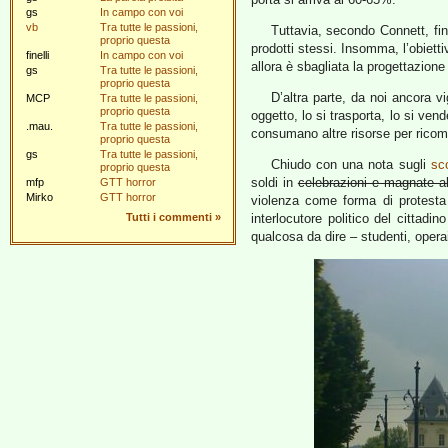
gs
In campo con voi
vb
Tra tutte le passioni,
Tuttavia, secondo Connett, fin
proprio questa
prodotti stessi. Insomma, l’obietti
finelli
In campo con voi
allora è sbagliata la progettazione
gs
Tra tutte le passioni,
proprio questa
D’altra parte, da noi ancora vi
MCP
Tra tutte le passioni,
proprio questa
oggetto, lo si trasporta, lo si vend
.mau.
Tra tutte le passioni,
consumano altre risorse per ricom
proprio questa
gs
Tra tutte le passioni,
Chiudo con una nota sugli
sc
proprio questa
soldi in
celebrazioni e magnate a
mfp
GTT horror
Mirko
GTT horror
violenza come forma di protesta
Tutti i commenti
»
interlocutore politico del cittadi
qualcosa da dire – studenti, operai