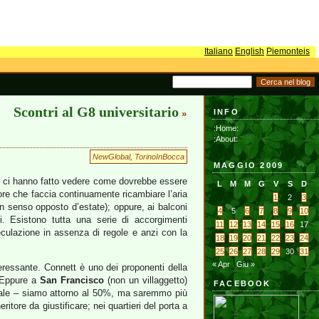
Italiano
English
Piemonteis
Scontri al G8 universitario
INFO
»
:Home:
:About:
NewGlobal
,
TorinoInBocca
MAGGIO 2009
ui ci hanno fatto vedere come dovrebbe essere
L
M
M
G
V
S
D
lore che faccia continuamente ricambiare l’aria
1
2
3
 in senso opposto d’estate); oppure, ai balconi
4
5
6
7
8
9
10
i. Esistono tutta una serie di accorgimenti
11
12
13
14
15
16
17
peculazione in assenza di regole e anzi con la
18
19
20
21
22
23
24
25
26
27
28
29
30
31
« Apr
Giu »
ressante. Connett è uno dei proponenti della
? Eppure a
San Francisco
(non un villaggetto)
FACEBOOK
e – siamo attorno al 50%, ma saremmo più
itore da giustificare; nei quartieri del porta a