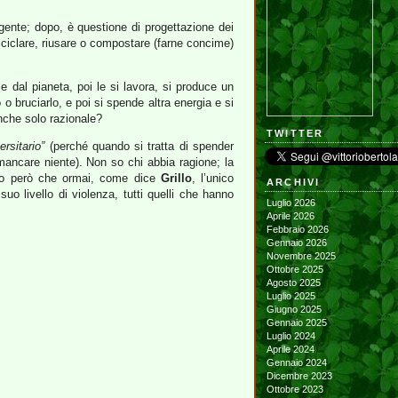
igente; dopo, è questione di progettazione dei
 riciclare, riusare o compostare (farne concime)
me dal pianeta, poi le si lavora, si produce un
o o bruciarlo, e poi si spende altra energia e si
nche solo razionale?
TWITTER
ersitario”
(perché quando si tratta di spender
 mancare niente). Non so chi abbia ragione; la
 So però che ormai, come dice
Grillo
, l’unico
ARCHIVI
uo livello di violenza, tutti quelli che hanno
Luglio 2026
Aprile 2026
Febbraio 2026
Gennaio 2026
Novembre 2025
Ottobre 2025
Agosto 2025
Luglio 2025
Giugno 2025
Gennaio 2025
Luglio 2024
Aprile 2024
Gennaio 2024
Dicembre 2023
Ottobre 2023