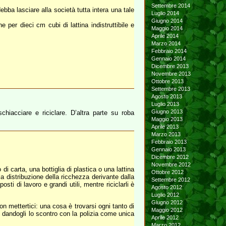
Settembre 2014
bba lasciare alla società tutta intera una tale
Luglio 2014
Giugno 2014
 per dieci cm cubi di lattina indistruttibile e
Maggio 2014
Aprile 2014
Marzo 2014
Febbraio 2014
Gennaio 2014
Dicembre 2013
Novembre 2013
Ottobre 2013
Settembre 2013
Agosto 2013
Luglio 2013
Giugno 2013
hiacciare e riciclare. D’altra parte su roba
Maggio 2013
Aprile 2013
Marzo 2013
Febbraio 2013
Gennaio 2013
Dicembre 2012
Novembre 2012
i carta, una bottiglia di plastica o una lattina
Ottobre 2012
la distribuzione della ricchezza derivante dalla
Settembre 2012
sti di lavoro e grandi utili, mentre riciclarli è
Agosto 2012
Luglio 2012
Giugno 2012
 mettertici: una cosa è trovarsi ogni tanto di
Maggio 2012
ali dandogli lo scontro con la polizia come unica
Aprile 2012
Marzo 2012