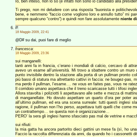
Io, ben inteso, non lo so (e infatti non sono io candidato alla preside
Ti prego, non mi deludere con una risposta “buonista e politichevole
bene, e nemmeno “faccio come vogliono loro e annullo tutto” mi pare
sempre qualcuno “contro”) e quindi non fare assolutamente
niente di
ff
:
18 Maggio 2009, 22:41
@D# su dai, puoi fare di meglio
francesca
:
18 Maggio 2009, 23:36
sui manganelli:
tanti anni fa in francia, c’erano i mondiali di calcio, cercavo di at
avevo un esame all’università. Mi trovo a sbattere contro un muro 
punto invisibile dentro la stazione alla porta di un pullman pronto col
più bassi di statura ma altrettanto cattivi in faccia: ne bougez-pas, m
ma perdo il pullman, l’esame…. ne vous en faites pas, vous ne ratez 
Il corridoio umano aspettava che il treno scaricasse tutti i tifosi ing
Allora stavolta i poliziotti li aspettavano alle sette e mezza di matti
di manganellate. Ho dovuto aspettare un quarto d’ora per poter aspe
all’ultimo pullman, ed era una scena surreale: tutti questi inglesi sla
ragione, il pullman non l’ho perso, aspettava tutti quelli che come m
un contrattempo… se questa non è organizzazione…
PERO’ la sera gli inglesi hanno sfasciato pas mal de vetrine e macch
sui rifiuti:
la mia gatta ha ancora partorito dieci gattini un mese fa (sì, ho un
Faccio la raccolta differenziata da anni, da quando ho i cassonetti di