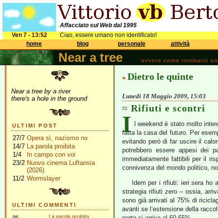
Affacciato sul Web dal 1995
Ven 7 - 13:52
Ciao, essere umano non identificato!
home
blog
personale
attività
Near a tree
ovvero come rovinarsi una 
Dietro le quinte
«
Near a tree by a river
Lunedì 18 Maggio 2009, 15:03
there's a hole in the ground
Rifiuti e scontri
I
l weekend è stato molto inter
ULTIMI POST
fatta la casa del futuro. Per esem
27/7
Opera sì, nazismo no
evitando però di far uscire il cal
14/7
La parola proibita
potrebbero essere appesi dei pa
1/4
In campo con voi
immediatamente fattibili per il ri
23/2
Nuovo cinema Luftansia
connivenza del mondo politico, n
(2026)
11/2
Wormslayer
Idem per i rifiuti: ieri sera ho
strategia rifiuti zero – ossia, ar
sono già arrivati al 75% di ricic
ULTIMI COMMENTI
avanti se l’estensione della raccol
gs
La parola proibita
porta si arriva al 60-65%.