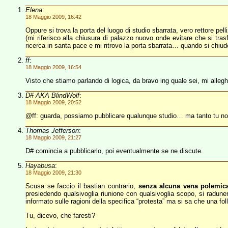
Elena
:
18 Maggio 2009, 16:42
Oppure si trova la porta del luogo di studio sbarrata, vero rettore pelli
(mi riferisco alla chiusura di palazzo nuovo onde evitare che si tras
ricerca in santa pace e mi ritrovo la porta sbarrata… quando si chiu
ff
:
18 Maggio 2009, 16:54
Visto che stiamo parlando di logica, da bravo ing quale sei, mi allegh
D# AKA BlindWolf
:
18 Maggio 2009, 20:52
@ff: guarda, possiamo pubblicare qualunque studio… ma tanto tu non 
Thomas Jefferson
:
18 Maggio 2009, 21:27
D# comincia a pubblicarlo, poi eventualmente se ne discute.
Hayabusa
:
18 Maggio 2009, 21:30
Scusa se faccio il bastian contrario,
senza alcuna vena polemic
presiedendo qualsivoglia riunione con qualsivoglia scopo, si radune
informato sulle ragioni della specifica “protesta” ma si sa che una 
Tu, dicevo, che faresti?