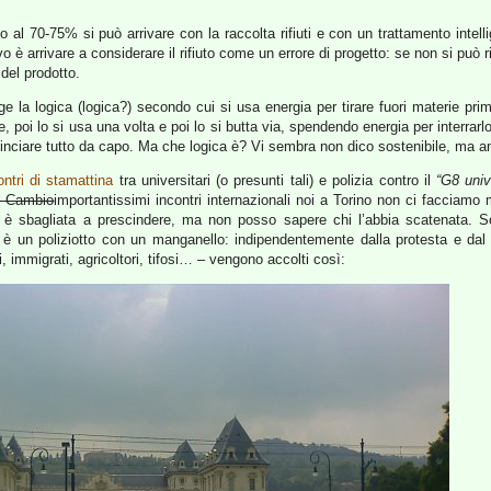
o al 70-75% si può arrivare con la raccolta rifiuti e con un trattamento intell
vo è arrivare a considerare il rifiuto come un errore di progetto: se non si può
 del prodotto.
ge la logica (logica?) secondo cui si usa energia per tirare fuori materie pri
e, poi lo si usa una volta e poi lo si butta via, spendendo energia per interrarl
inciare tutto da capo. Ma che logica è? Vi sembra non dico sostenibile, ma a
ontri di stamattina
tra universitari (o presunti tali) e polizia contro il
“G8 univ
l Cambio
importantissimi incontri internazionali noi a Torino non ci facciamo
 è sbagliata a prescindere, ma non posso sapere chi l’abbia scatenata.
no è un poliziotto con un manganello: indipendentemente dalla protesta e dal s
, immigrati, agricoltori, tifosi… – vengono accolti così: