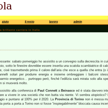
aiuto
il resto
lavoro
admin
brillante carriera in Italia
essante: sabato pomeriggio ho assistito a un convegno sulla decrescita in c
pio, sotto le finestre dovrebbe essere inserita una scatola scambiatrice di ca
ore, cioé trasmettendo prima il calore dall’aria che esce a quella che entra (o
nnelli solari per produrre energia e insieme ombreggiare i balconi stess
sparmio energetico… purtroppo però, finché l’edilizia sarà mirata solo alla s
on si muoverà molto.
 assistito alla conferenza di
Paul Connett
a
Beinasco
ed è stata davvero inte
rivare a vivere in una società che non butta via niente. Vi sembra utopistico
laggio e puntano al 100% per il 2020. La
Provincia di Torino
non è messa mal
ta porta a porta a Torino non si fosse “inspiegabilmente” bloccata causa incener