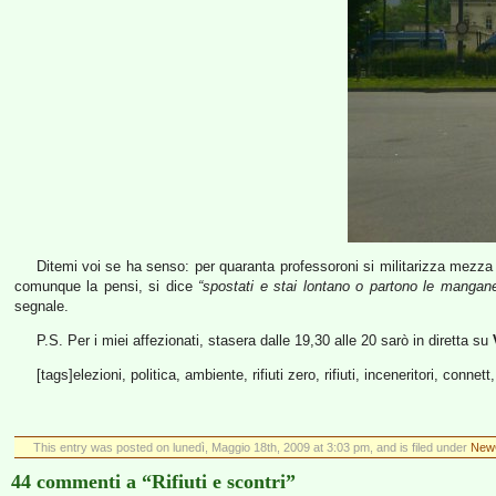
Ditemi voi se ha senso: per quaranta professoroni si militarizza mezza
comunque la pensi, si dice
“spostati e stai lontano o partono le mangane
segnale.
P.S. Per i miei affezionati, stasera dalle 19,30 alle 20 sarò in diretta su
[tags]elezioni, politica, ambiente, rifiuti zero, rifiuti, inceneritori, connet
This entry was posted on lunedì, Maggio 18th, 2009 at 3:03 pm, and is filed under
New
44 commenti a “Rifiuti e scontri”