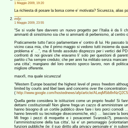
1 Maggio 2009, 19:20
La richiesta di posare la borsa come e’ motivata? Sicurezza, alias p
mfp
:
1 Maggio 2009, 23:55
“Se si vuole fare davvero un nuovo progetto per l’Italia è da lì 
ammanti di sinistrismo sia che si ammanti di perbenismo, al centro o
Praticamente tutto l’arco parlamentare e’ contro di lui. Ho passato
vicino casa mia, che il primo maggio si vedono tutti insieme da quand
problema e’ …”, ma di fondo assoluto disprezzo per i vertici del P
confronti di noi giovani che eravamo li’ solo per questioni di paren
partito c’ha sempre creduto; che per anni ha militato senza mancare m
una citta’; mangiano del loro onesto sporco lavoro, non di politica
migliore offerente.
maxxfi, ma quale sicurezza!
“Western Europe boasted the highest level of press freedom although 
limited by courts and libel laws and concerns over the concentration
(
http://www.google.com/hostednews/afp/article/ALeqM5ib8nN
Quella gente considera le istituzioni come un proprio feudo! Si fan
dettami costituzionali! Non gliene frega un cazzo di amministrare una
hanno bisogno di un cortile pubblico dove fare i loro porci comodi …
hanno brevetti su tecnologie diseconomiche, etc) … lasciare la bo
Mi frego i pezzi di moquette e i posaceneri Svaroski?), preavvi
l’amministrazione della tua citta’, lui e’ un personaggio (volontari
funzioni pubbliche (ie: il suo diritto alla privacy personale e’ in su