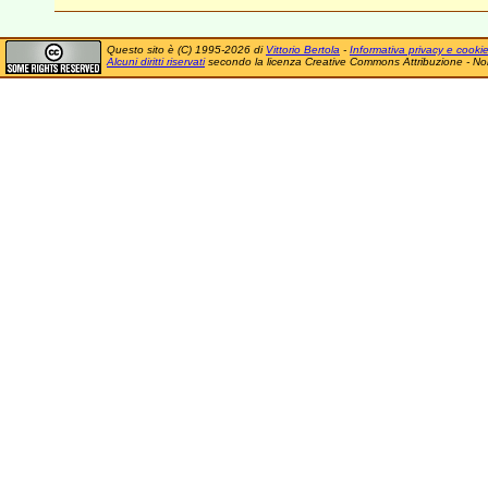
Questo sito è (C) 1995-2026 di
Vittorio Bertola
-
Informativa privacy e cooki
Alcuni diritti riservati
secondo la licenza Creative Commons Attribuzione - No