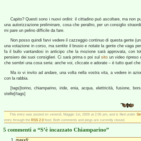
Capito? Questi sono i nuovi ordini: il cittadino può ascoltare, ma non
una autorizzazione preliminare, cosa che peraltro, per un consiglio straord
mi pare un pelino difficile da fare.
Non posso quindi farvi vedere il cazzeggio continuo di questa gente (un po
una votazione in corso, ma sentite il brusio e notate la gente che vaga p
fa il bullo vantandosi in anticipo che la mozione sarà approvata, con tot
pensiero dei suoi consiglieri. Ci sarà prima o poi sul
sito
un video ripreso 
che sembri una cosa seria: anche voi, cliccate e adorate – è tutto quel che 
Ma io vi invito ad andare, una volta nella vostra vita, a vedere in azi
con la rabbia.
[tags]torino, chiamparino, iride, enia, acqua, elettricità, fusione, bors
stelle[/tags]
This entry was posted on venerdì, Maggio 1st, 2009 at 2:06 pm, and is filed under
Si
entry through the
RSS 2.0
feed. Both comments and pings are currently closed.
5 commenti a “S’è incazzato Chiamparino”
maxxfi
: