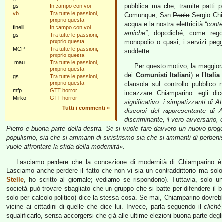
pubblica ma che, tramite patti pa
gs
In campo con voi
vb
Tra tutte le passioni,
Comunque, San
Paolo
Sergio Chia
proprio questa
acqua e la nostra elettricità
“conte
finelli
In campo con voi
amiche”
; dopodiché, come regol
gs
Tra tutte le passioni,
proprio questa
monopolio o quasi, i servizi pegg
MCP
Tra tutte le passioni,
suddette.
proprio questa
.mau.
Tra tutte le passioni,
Per questo motivo, la maggiora
proprio questa
dei
Comunisti Italiani
) e l’
Italia
gs
Tra tutte le passioni,
proprio questa
clausola sul controllo pubblico
mfp
GTT horror
incazzare Chiamparino: egli dic
Mirko
GTT horror
significativo: i simpatizzanti di A
Tutti i commenti
»
discorsi del rappresentante di 
discriminante, il vero avversario, 
Pietro e buona parte della destra. Se si vuole fare davvero un nuovo proget
populismo, sia che si ammanti di sinistrismo sia che si ammanti di perben
vuole affrontare la sfida della modernità»
.
Lasciamo perdere che la concezione di modernità di Chiamparino è
Lasciamo anche perdere il fatto che non vi sia un contraddittorio ma sol
Stelle
, ho scritto al giornale; vediamo se rispondono). Tuttavia, solo 
società può trovare sbagliato che un gruppo che si batte per difendere il
solo per calcolo politico) dice la stessa cosa. Se mai, Chiamparino dovre
vicine ai cittadini di quelle che dice lui. Invece, parla seguendo il
cliché
squalificarlo, senza accorgersi che già alle ultime elezioni buona parte degl