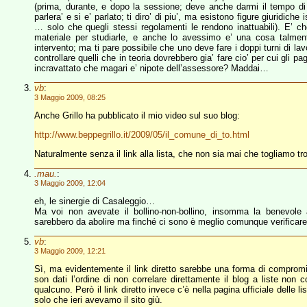
(prima, durante, e dopo la sessione; deve anche darmi il tempo di in
parlera’ e si e’ parlato; ti diro’ di piu’, ma esistono figure giuridich
… solo che quegli stessi regolamenti le rendono inattuabili). E’
materiale per studiarle, e anche lo avessimo e’ una cosa talmen
intervento; ma ti pare possibile che uno deve fare i doppi turni di la
controllare quelli che in teoria dovrebbero gia’ fare cio’ per cui gli 
incravattato che magari e’ nipote dell’assessore? Maddai…
vb
:
3 Maggio 2009, 08:25
Anche Grillo ha pubblicato il mio video sul suo blog:
http://www.beppegrillo.it/2009/05/il_comune_di_to.html
Naturalmente senza il link alla lista, che non sia mai che togliamo trop
.mau.
:
3 Maggio 2009, 12:04
eh, le sinergie di Casaleggio…
Ma voi non avevate il bollino-non-bollino, insomma la benevole a
sarebbero da abolire ma finché ci sono è meglio comunque verificar
vb
:
3 Maggio 2009, 12:21
Sì, ma evidentemente il link diretto sarebbe una forma di compromi
son dati l’ordine di non correlare direttamente il blog a liste non 
qualcuno. Però il link diretto invece c’è nella pagina ufficiale dell
solo che ieri avevamo il sito giù.