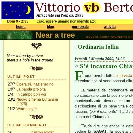
Affacciato sul Web dal 1995
Dom 9 - 2:33
Ciao, essere umano non identificato!
home
blog
personale
attività
Near a tree
ovvero come rovinarsi una 
Ordinaria follia
«
Near a tree by a river
Venerdì 1 Maggio 2009, 14:06
there's a hole in the ground
S’è incazzato Chi
F
orse avrete letto l’
intervista
ULTIMI POST
su coloro che si sono opposti alla
27/7
Opera sì, nazismo no
14/7
La parola proibita
La materia del contendere er
1/4
In campo con voi
concordavano con la posizione st
23/2
Nuovo cinema Luftansia
municipalizzate devono restare 
(2026)
distribuzione di un bene vitale 
11/2
Wormslayer
fusione;
“per il momento”
l’ha dich
giunta del Chiampa).
ULTIMI COMMENTI
C’è da dire che anche la gara
vedere la
SAGAT
, la società c
gs
La parola proibita