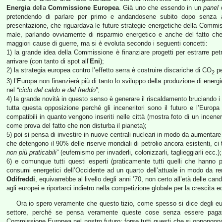
Energia
della
Commissione Europea
. Già uno che essendo in un
panel
d
pretendendo di parlare per primo e andandosene subito dopo senza a
presentazione, che riguardava le future strategie energetiche della Commi
male, parlando ovviamente di risparmio energetico e anche del fatto che
maggiori cause di guerre, ma si è evoluta secondo i seguenti concetti:
1) la grande idea della Commissione è finanziare progetti per estrarre pet
arrivare (con tanto di spot all’
Eni
);
2) la strategia europea contro l’effetto serra è costruire discariche di CO
pe
2
3) l’Europa non finanzierà più di tanto lo sviluppo della produzione di energ
nel
“ciclo del caldo e del freddo”
;
4) la grande novità in questo senso è generare il riscaldamento bruciando i ri
tutta questa opposizione perché gli inceneritori sono il futuro e l’Europa è
compatibili in quanto vengono inseriti nelle città (mostra foto di un incener
come prova del fatto che non disturba il pianeta);
5) poi si pensa di investire in nuove centrali nucleari in modo da aumentare
che detengono il 90% delle riserve mondiali di petrolio ancora esistenti, c
non più praticabili”
(eufemismo per invaderli, colonizzarli, taglieggiarli ecc.);
6) e comunque tutti questi esperti (praticamente tutti quelli che hanno p
consumi energetici dell’Occidente ad un quarto dell’attuale in modo da rend
Odifreddi
, equivarrebbe al livello degli anni ’70, non certo all’età delle ca
agli europei e riportarci indietro nella competizione globale per la crescita
Ora io spero veramente che questo tizio, come spesso si dice degli euro
settore, perché se pensa veramente queste cose senza essere pagato
Commissione Europea nel nostro futuro: forse tutti questi che si oppongono