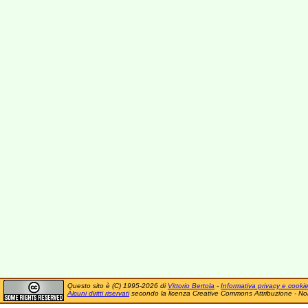
Questo sito è (C) 1995-2026 di
Vittorio Bertola
-
Informativa privacy e cooki
Alcuni diritti riservati
secondo la licenza Creative Commons Attribuzione - No