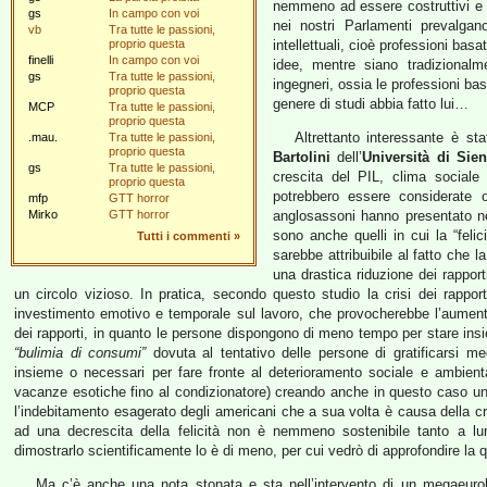
nemmeno ad essere costruttivi e 
gs
In campo con voi
nei nostri Parlamenti prevalgan
vb
Tra tutte le passioni,
proprio questa
intellettuali, cioè professioni basa
finelli
In campo con voi
idee, mentre siano tradizionalme
gs
Tra tutte le passioni,
ingegneri, ossia le professioni ba
proprio questa
genere di studi abbia fatto lui…
MCP
Tra tutte le passioni,
proprio questa
Altrettanto interessante è st
.mau.
Tra tutte le passioni,
proprio questa
Bartolini
dell’
Università di Sie
gs
Tra tutte le passioni,
crescita del PIL, clima sociale 
proprio questa
potrebbero essere considerate
mfp
GTT horror
Mirko
GTT horror
anglosassoni hanno presentato ne
sono anche quelli in cui la “feli
Tutti i commenti
»
sarebbe attribuibile al fatto che la
una drastica riduzione dei rapporti
un circolo vizioso. In pratica, secondo questo studio la crisi dei rappo
investimento emotivo e temporale sul lavoro, che provocherebbe l’aumen
dei rapporti, in quanto le persone dispongono di meno tempo per stare ins
“bulimia di consumi”
dovuta al tentativo delle persone di gratificarsi medi
insieme o necessari per fare fronte al deterioramento sociale e ambienta
vacanze esotiche fino al condizionatore) creando anche in questo caso un 
l’indebitamento esagerato degli americani che a sua volta è causa della c
ad una decrescita della felicità non è nemmeno sostenibile tanto a l
dimostrarlo scientificamente lo è di meno, per cui vedrò di approfondire la 
Ma c’è anche una nota stonata e sta nell’intervento di un megaeuro