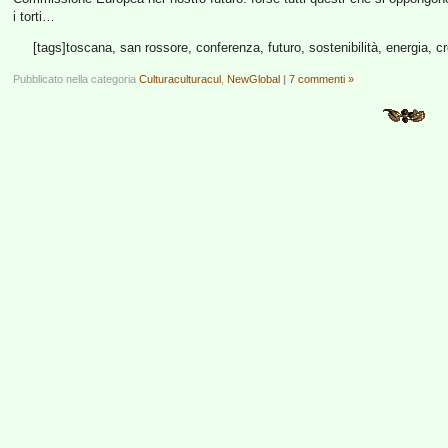
i torti…
[tags]toscana, san rossore, conferenza, futuro, sostenibilità, energia, cr
Pubblicato nella categoria
Culturaculturacul
,
NewGlobal
|
7 commenti »