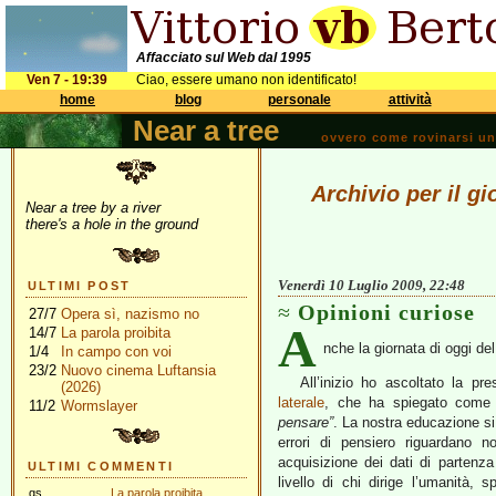
Affacciato sul Web dal 1995
Ven 7 - 19:39
Ciao, essere umano non identificato!
home
blog
personale
attività
Near a tree
ovvero come rovinarsi una 
Archivio per il g
Near a tree by a river
there's a hole in the ground
Venerdì 10 Luglio 2009, 22:48
ULTIMI POST
Opinioni curiose
27/7
Opera sì, nazismo no
A
14/7
La parola proibita
nche la giornata di oggi de
1/4
In campo con voi
23/2
Nuovo cinema Luftansia
All’inizio ho ascoltato la pr
(2026)
laterale
, che ha spiegato come 
11/2
Wormslayer
pensare”
. La nostra educazione si 
errori di pensiero riguardano 
acquisizione dei dati di partenza
ULTIMI COMMENTI
livello di chi dirige l’umanità,
gs
La parola proibita