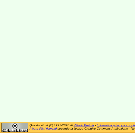
Questo sito è (C) 1995-2026 di
Vittorio Bertola
-
Informativa privacy e cooki
Alcuni diritti riservati
secondo la licenza Creative Commons Attribuzione - No