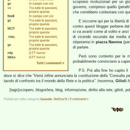
scoprano rivoluzionari per un gi
gs
In campo con voi
governo, compreso quello (peralt
vb
Tra tutte le passioni,
proprio questa
che vorrebbero contestare con qu
finelli
In campo con voi
gs
Tra tutte le passioni,
E siccome qui per la libertà d
proprio questa
contro questi blogger perbene dal 
MCP
Tra tutte le passioni,
si va avanti come al solito e anzi 
proprio questa
di vicende oscurate dai media d
.mau.
Tra tutte le passioni,
proprio questa
stiperanno in
piazza Navona
(par
gs
Tra tutte le passioni,
di parlare.
proprio questa
mfp
GTT horror
Però sono contento per le mig
Mirko
GTT horror
probabilmente cominciano a capire 
Tutti i commenti
»
P.S. Poi alla fine ho capito il
dove si dice che
“Verrà infine annunciata la costituzione della “Consulta per
tavolo di confronto tra il mondo della Rete e la politica”
. Insomma,
Gilioli
fo
[tags]sciopero, blogosfera, blog, informazione, diritto alla rete, gilioli, p
Pubblicato nella categoria
Itaaaalia
,
NetGov'It
|
9 commenti »