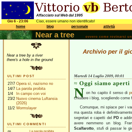
Affacciato sul Web dal 1995
Gio 6 - 23:06
Ciao, essere umano non identificato!
home
blog
personale
attività
Near a tree
ovvero come rovinarsi una 
Archivio per il g
Near a tree by a river
there's a hole in the ground
Martedì 14 Luglio 2009, 00:01
ULTIMI POST
Oggi siamo aperti
27/7
Opera sì, nazismo no
N
14/7
La parola proibita
on ho capito il senso di
p
1/4
In campo con voi
chiudere i blog, scegliendo come f
23/2
Nuovo cinema Luftansia
(2026)
Comunque, mi spiace per i vari
11/2
Wormslayer
ma questa roba è definitivamente
segretari e capetti del
PD
e addir
avere nemmeno un blog. Fran
ULTIMI COMMENTI
Scalfarotto
, stufi di passar le g
gs
La parola proibita