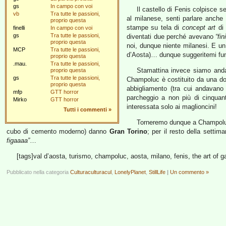
gs
In campo con voi
Il castello di Fenis colpisce s
vb
Tra tutte le passioni,
al milanese, senti parlare anche
proprio questa
stampe su tela di
concept art
di 
finelli
In campo con voi
gs
Tra tutte le passioni,
diventati due perché avevano
“fin
proprio questa
noi, dunque niente milanesi. E un 
MCP
Tra tutte le passioni,
d’Aosta)… dunque suggeritemi fume
proprio questa
.mau.
Tra tutte le passioni,
Stamattina invece siamo and
proprio questa
gs
Tra tutte le passioni,
Champoluc è costituito da una dozz
proprio questa
abbigliamento (tra cui andavano 
mfp
GTT horror
parcheggio a non più di cinquan
Mirko
GTT horror
interessata solo ai maglioncini!
Tutti i commenti
»
Torneremo dunque a Champolu
cubo di cemento moderno) danno
Gran Torino
; per il resto della setti
figaaaa”
…
[tags]val d’aosta, turismo, champoluc, aosta, milano, fenis, the art of g
Pubblicato nella categoria
Culturaculturacul
,
LonelyPlanet
,
StillLife
|
Un commento »