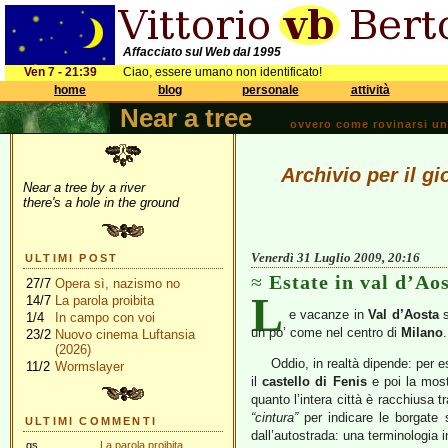
Affacciato sul Web dal 1995
Ven 7 - 21:39
Ciao, essere umano non identificato!
home
blog
personale
attività
Near a tree
ovvero come rovinarsi una 
Archivio per il g
Near a tree by a river
there's a hole in the ground
Venerdì 31 Luglio 2009, 20:16
ULTIMI POST
Estate in val d’Ao
27/7
Opera sì, nazismo no
L
14/7
La parola proibita
e vacanze in
Val d’Aosta
s
1/4
In campo con voi
un po’ come nel centro di
Milano
.
23/2
Nuovo cinema Luftansia
(2026)
Oddio, in realtà dipende: per e
11/2
Wormslayer
il
castello di Fenis
e poi la mos
quanto l’intera città è racchiusa t
“cintura”
per indicare le borgate 
ULTIMI COMMENTI
dall’autostrada: una terminologia i
gs
La parola proibita