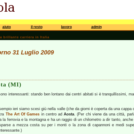
aiuto
il resto
lavoro
admin
brillante carriera in Italia
iorno 31 Luglio 2009
sta (MI)
ono interessanti: stando ben lontano dai centri abitati si è tranquillissimi, ma
sempio ieri siamo scesi giù nella valle (che da giorni è coperta da una cappa d
tra
The Art Of Games
in centro ad
Aosta
. (Per chi viene da una città, par
ra la ferrovia e la montagna e ha un raggio di un chilometro a dir tanto, anche
sparse a mezza costa su per i monti o la zona di capannoni e medi superme
nteressante.)