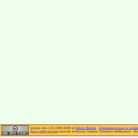
Questo sito è (C) 1995-2026 di
Vittorio Bertola
-
Informativa privacy e cooki
Alcuni diritti riservati
secondo la licenza Creative Commons Attribuzione - No