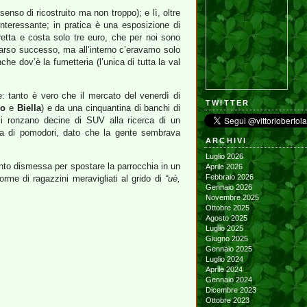
enso di ricostruito ma non troppo); e lì, oltre
interessante; in pratica è una esposizione di
oretta e costa solo tre euro, che per noi sono
arso successo, ma all’interno c’eravamo solo
he dov’è la fumetteria (l’unica di tutta la val
le: tanto è vero che il mercato del venerdì di
TWITTER
no
e
Biella
) e da una cinquantina di banchi di
li ronzano decine di SUV alla ricerca di un
tta di pomodori, dato che la gente sembrava
ARCHIVI
Luglio 2026
nto dismessa per spostare la parrocchia in un
Aprile 2026
Febbraio 2026
me di ragazzini meravigliati al grido di
“uè,
Gennaio 2026
Novembre 2025
Ottobre 2025
Agosto 2025
Luglio 2025
Giugno 2025
Gennaio 2025
Luglio 2024
Aprile 2024
Gennaio 2024
Dicembre 2023
Ottobre 2023