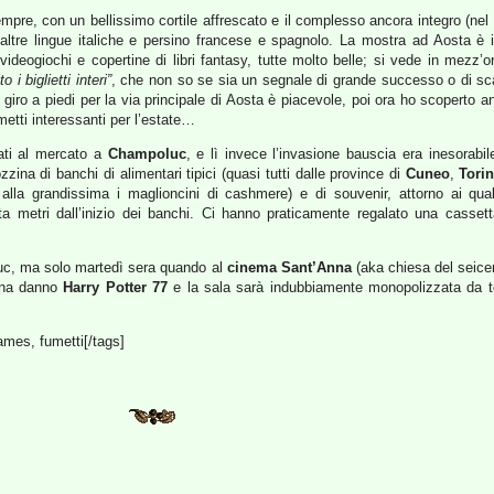
empre, con un bellissimo cortile affrescato e il complesso ancora integro (nel s
 altre lingue italiche e persino francese e spagnolo. La mostra ad Aosta è 
videogiochi e copertine di libri fantasy, tutte molto belle; si vede in mezz’
ito i biglietti interi”
, che non so se sia un segnale di grande successo o di sc
giro a piedi per la via principale di Aosta è piacevole, poi ora ho scoperto anc
tti interessanti per l’estate…
ati al mercato a
Champoluc
, e lì invece l’invasione bauscia era inesorabi
ina di banchi di alimentari tipici (quasi tutti dalle province di
Cuneo
,
Tori
alla grandissima i maglioncini di cashmere) e di souvenir, attorno ai qua
ta metri dall’inizio dei banchi. Ci hanno praticamente regalato una casse
c, ma solo martedì sera quando al
cinema Sant’Anna
(aka chiesa del seice
mana danno
Harry Potter 77
e la sala sarà indubbiamente monopolizzata da tor
ames, fumetti[/tags]