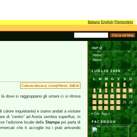
Italiano
English
Piemonteis
INFO
:Home:
:About:
LUGLIO 2009
L
M
M
G
V
S
D
1
2
3
4
5
Culturaculturacul
,
LonelyPlanet
,
StillLife
6
7
8
9
10
11
12
 là dove si raggruppano gli umani ci si ritrova
13
14
15
16
17
18
19
20
21
22
23
24
25
26
27
28
29
30
31
i calore inquietante) e siamo andati a visitare
« Giu
Ago »
lare di
“centro”
ad Aosta sembra superfluo, in
 se l’edizione locale della
Stampa
poi parla di
FACEBOOK
rcati che ti accoglie tra i prati arrivando