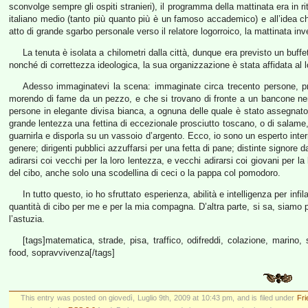
sconvolge sempre gli ospiti stranieri), il programma della mattinata era in ri
italiano medio (tanto più quanto più è un famoso accademico) e all’idea che
atto di grande sgarbo personale verso il relatore logorroico, la mattinata invec
La tenuta è isolata a chilometri dalla città, dunque era previsto un buffet
nonché di correttezza ideologica, la sua organizzazione è stata affidata al 
Adesso immaginatevi la scena: immaginate circa trecento persone, pr
morendo di fame da un pezzo, e che si trovano di fronte a un bancone nem
persone in elegante divisa bianca, a ognuna delle quale è stato assegnato 
grande lentezza una fettina di eccezionale prosciutto toscano, o di salame, 
guarnirla e disporla su un vassoio d’argento. Ecco, io sono un esperto inte
genere; dirigenti pubblici azzuffarsi per una fetta di pane; distinte signore 
adirarsi coi vecchi per la loro lentezza, e vecchi adirarsi coi giovani per l
del cibo, anche solo una scodellina di ceci o la pappa col pomodoro.
In tutto questo, io ho sfruttato esperienza, abilità e intelligenza per in
quantità di cibo per me e per la mia compagna. D’altra parte, si sa, siamo 
l’astuzia.
[tags]matematica, strade, pisa, traffico, odifreddi, colazione, marino,
food, sopravvivenza[/tags]
This entry was posted on giovedì, Luglio 9th, 2009 at 10:43 pm, and is filed under
Fr