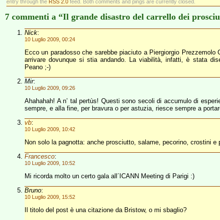
entry through the
RSS 2.0
feed. Both comments and pings are currently closed.
7 commenti a “Il grande disastro del carrello dei prosciu
Nick
:
10 Luglio 2009, 00:24
Ecco un paradosso che sarebbe piaciuto a Piergiorgio Prezzemolo Od
arrivare dovunque si stia andando. La viabilità, infatti, è stata 
Peano ;-)
Mir
:
10 Luglio 2009, 09:26
Ahahahah! A n’ tal pertùs! Questi sono secoli di accumulo di esperi
sempre, e alla fine, per bravura o per astuzia, riesce sempre a portar
vb
:
10 Luglio 2009, 10:42
Non solo la pagnotta: anche prosciutto, salame, pecorino, crostini e 
Francesco
:
10 Luglio 2009, 10:52
Mi ricorda molto un certo gala all´ICANN Meeting di Parigi :)
Bruno
:
10 Luglio 2009, 15:52
Il titolo del post è una citazione da Bristow, o mi sbaglio?