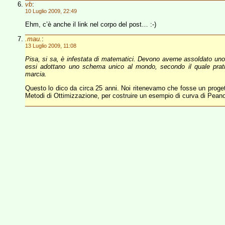
vb
:
10 Luglio 2009, 22:49
Ehm, c’è anche il link nel corpo del post… :-)
.mau.
:
13 Luglio 2009, 11:08
Pisa, si sa, è infestata di matematici. Devono averne assoldato uno per
essi adottano uno schema unico al mondo, secondo il quale prati
marcia.
Questo lo dico da circa 25 anni. Noi ritenevamo che fosse un proget
Metodi di Ottimizzazione, per costruire un esempio di curva di Peano a