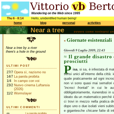
Wandering on the Web since 1995
Thu 6 - 8:14
Hello, unidentified human being!
home
blog
personal
activities
Near a tree
ovvero come rovinarsi una 
Giornate esistenziali
«
Near a tree by a river
Giovedì 9 Luglio 2009, 22:43
there's a hole in the ground
Il grande disastro 
prosciutti
P
ULTIMI POST
isa
, si sa, è infestata di m
27/7
Opera sì, nazismo no
sensi unici all’interno della citt
14/7
La parola proibita
quale praticamente ad ogni incro
1/4
In campo con voi
non vi sono quasi mai semafori 
23/2
Nuovo cinema Luftansia
“incroci frontali”
in cui le aut
(2026)
obbligatoriamente, riunendosi in u
11/2
Wormslayer
ideato da un matematico perché è
ci trovi in mezzo nella pratica 
dopo uno o due isolati vieni subito
ULTIMI COMMENTI
e gigantesche
chicane
fatte di in
gs
La parola proibita