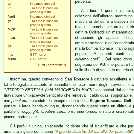
perversa.
gs
In campo con voi
vb
Tra tutte le passioni,
Alla luce di questo, si spi
proprio questa
colazione dell’albergo, mentre no
finelli
In campo con voi
gs
Tra tutte le passioni,
macchina del caffé a disposizion
proprio questa
tovaglie sporche per ordinare che
MCP
Tra tutte le passioni,
definire Odifreddi un matematico:
proprio questa
strappando gli applausi dell
.mau.
Tra tutte le passioni,
proprio questa
amministrazione e dell’accademia
gs
Tra tutte le passioni,
ma la bomba atomica l’hanno sgan
proprio questa
populista. A un certo punto h
mfp
GTT horror
diciamo così”
… Del resto dopo d
Mirko
GTT horror
segreteria del
PD
, che peraltro ha
Tutti i commenti
»
sulla libertà di scelta in materia di
Insomma, questo convegno di
San Rossore
è davvero eccellente e i r
fatto fotografare accanto al pannello che reca i nomi degli intervenuti e 
“VITTORIO BERTOLA [tab] MARGHERITA HACK”
: accoppiati dal desti
tirava pure un piacevole venticello che rendeva il caldo quasi sopportabile, a
mio
panel
era presieduto dal vicepresidente della
Regione Toscana
,
Gelli
portare la larga banda ovunque, riconoscendo questo come un diritto, e p
parlato di
copyright
,
creative commons
,
peer-to-peer
e natura orizzontale
piacere partecipare.
C’è però un unico, spiacevole incidente che si è verificato e che pe
umorista inglese definirebbe
“
il grande disastro del carrello dei prosciutti
“
.