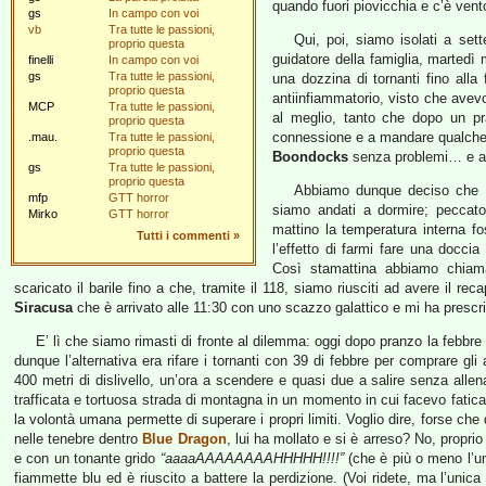
quando fuori piovicchia e c’è vento
gs
In campo con voi
vb
Tra tutte le passioni,
Qui, poi, siamo isolati a set
proprio questa
guidatore della famiglia, martedì
finelli
In campo con voi
gs
Tra tutte le passioni,
una dozzina di tornanti fino alla
proprio questa
antiinfiammatorio, visto che ave
MCP
Tra tutte le passioni,
al meglio, tanto che dopo un pr
proprio questa
connessione e a mandare qualche 
.mau.
Tra tutte le passioni,
proprio questa
Boondocks
senza problemi… e all
gs
Tra tutte le passioni,
proprio questa
Abbiamo dunque deciso che i
mfp
GTT horror
siamo andati a dormire; peccato
Mirko
GTT horror
mattino la temperatura interna fo
Tutti i commenti
»
l’effetto di farmi fare una doccia 
Così stamattina abbiamo chiamat
scaricato il barile fino a che, tramite il 118, siamo riusciti ad avere il re
Siracusa
che è arrivato alle 11:30 con uno scazzo galattico e mi ha prescritt
E’ lì che siamo rimasti di fronte al dilemma: oggi dopo pranzo la febbre
dunque l’alternativa era rifare i tornanti con 39 di febbre per comprare gli
400 metri di dislivello, un’ora a scendere e quasi due a salire senza all
trafficata e tortuosa strada di montagna in un momento in cui facevo fatica
la volontà umana permette di superare i propri limiti. Voglio dire, forse che
nelle tenebre dentro
Blue Dragon
, lui ha mollato e si è arreso? No, propri
e con un tonante grido
“aaaaAAAAAAAAHHHHH!!!!”
(che è più o meno l’uni
fiammette blu ed è riuscito a battere la perdizione. (Voi ridete, ma l’u