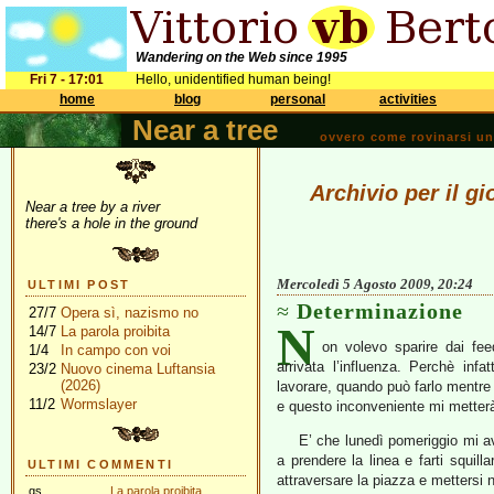
Wandering on the Web since 1995
Fri 7 - 17:01
Hello, unidentified human being!
home
blog
personal
activities
Near a tree
ovvero come rovinarsi una 
Archivio per il g
Near a tree by a river
there's a hole in the ground
Mercoledì 5 Agosto 2009, 20:24
ULTIMI POST
Determinazione
27/7
Opera sì, nazismo no
N
14/7
La parola proibita
on volevo sparire dai fe
1/4
In campo con voi
arrivata l’influenza. Perchè infa
23/2
Nuovo cinema Luftansia
(2026)
lavorare, quando può farlo mentre
11/2
Wormslayer
e questo inconveniente mi metterà 
E’ che lunedì pomeriggio mi av
a prendere la linea e farti squill
ULTIMI COMMENTI
attraversare la piazza e mettersi ne
gs
La parola proibita