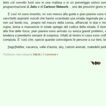
letto col cervello fuori uso in una mattina o in un pomeriggio estivo son
programmazione di
Jetix
e di
Cartoon Network
… uno dei prossimi giorni 
E così mi sono rivestito, mi son messo alla guida e pian pianino sono ri
vecchietti aspiranti suicidi che hanno scambiato una strada regionale pe
non sul bordo ma, proprio nel mezzo della corsia, affiancati in due o tr
sopra, borse e masserizie in totale spregio del codice della strada. Il rit
alla fine delle forze; pian pianino sono arrivato su senza grandi problemi, 
tendeva a prendermi sempre di sorpresa. Infatti al rientro in casa sono crol
compiuta. E’ così che, specie quando coinvolgono le persone a cui tieni, 
[tags]febbre, vacanza, valle d’aosta, sky, cartoni animati, maledetti pe
Pubblicato nella categoria
StillLife
|
7 commenti »