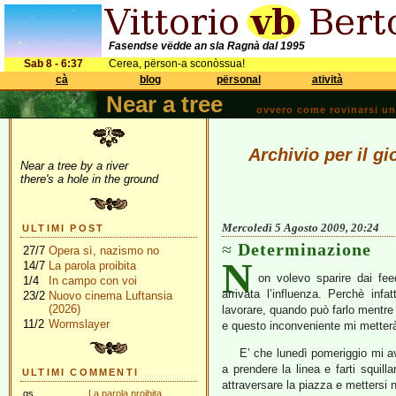
Fasendse vëdde an sla Ragnà dal 1995
Sab 8 - 6:37
Cerea, përson-a sconòssua!
cà
blog
përsonal
atività
Near a tree
ovvero come rovinarsi una 
Archivio per il g
Near a tree by a river
there's a hole in the ground
Mercoledì 5 Agosto 2009, 20:24
ULTIMI POST
Determinazione
27/7
Opera sì, nazismo no
N
14/7
La parola proibita
on volevo sparire dai fe
1/4
In campo con voi
arrivata l’influenza. Perchè infa
23/2
Nuovo cinema Luftansia
(2026)
lavorare, quando può farlo mentre
11/2
Wormslayer
e questo inconveniente mi metterà 
E’ che lunedì pomeriggio mi av
a prendere la linea e farti squill
ULTIMI COMMENTI
attraversare la piazza e mettersi ne
gs
La parola proibita