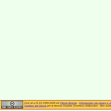
Cost sit a l'è (C) 1995-2026 ëd
Vittorio Bertola
-
Informassion sla privacy e si
Certidun drit riservà
për la licensa Creative Commons Atribussion - Nen comer