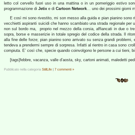
letto col cervello fuori uso in una mattina o in un pomeriggio estivo son
programmazione di
Jetix
e di
Cartoon Network
… uno dei prossimi giorni 
E così mi sono rivestito, mi son messo alla guida e pian pianino sono ri
vecchietti aspiranti suicidi che hanno scambiato una strada regionale pe
non sul bordo ma, proprio nel mezzo della corsia, affiancati in due o tr
sopra, borse e masserizie in totale spregio del codice della strada. Il rit
alla fine delle forze; pian pianino sono arrivato su senza grandi problemi, 
tendeva a prendermi sempre di sorpresa. Infatti al rientro in casa sono crol
compiuta. E’ così che, specie quando coinvolgono le persone a cui tieni, 
[tags]febbre, vacanza, valle d’aosta, sky, cartoni animati, maledetti pe
Pubblicato nella categoria
StillLife
|
7 commenti »