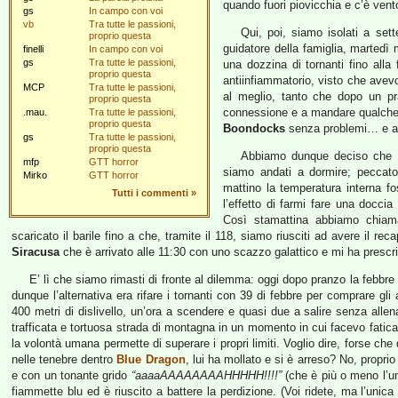
quando fuori piovicchia e c’è vento
gs
In campo con voi
vb
Tra tutte le passioni,
Qui, poi, siamo isolati a set
proprio questa
guidatore della famiglia, martedì
finelli
In campo con voi
gs
Tra tutte le passioni,
una dozzina di tornanti fino alla
proprio questa
antiinfiammatorio, visto che ave
MCP
Tra tutte le passioni,
al meglio, tanto che dopo un pr
proprio questa
connessione e a mandare qualche 
.mau.
Tra tutte le passioni,
proprio questa
Boondocks
senza problemi… e all
gs
Tra tutte le passioni,
proprio questa
Abbiamo dunque deciso che i
mfp
GTT horror
siamo andati a dormire; peccato
Mirko
GTT horror
mattino la temperatura interna fo
Tutti i commenti
»
l’effetto di farmi fare una doccia 
Così stamattina abbiamo chiamat
scaricato il barile fino a che, tramite il 118, siamo riusciti ad avere il re
Siracusa
che è arrivato alle 11:30 con uno scazzo galattico e mi ha prescritt
E’ lì che siamo rimasti di fronte al dilemma: oggi dopo pranzo la febbre
dunque l’alternativa era rifare i tornanti con 39 di febbre per comprare gli
400 metri di dislivello, un’ora a scendere e quasi due a salire senza all
trafficata e tortuosa strada di montagna in un momento in cui facevo fatica
la volontà umana permette di superare i propri limiti. Voglio dire, forse che
nelle tenebre dentro
Blue Dragon
, lui ha mollato e si è arreso? No, propri
e con un tonante grido
“aaaaAAAAAAAAHHHHH!!!!”
(che è più o meno l’uni
fiammette blu ed è riuscito a battere la perdizione. (Voi ridete, ma l’u