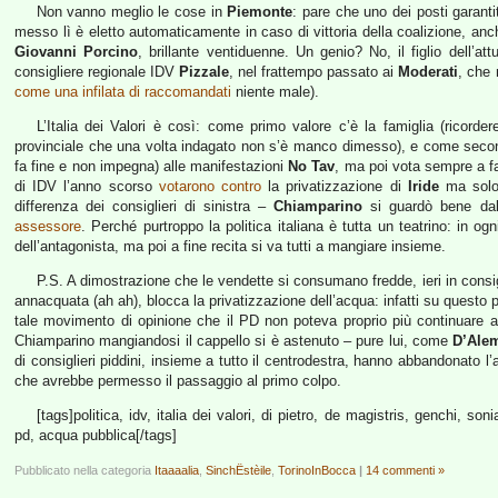
Non vanno meglio le cose in
Piemonte
: pare che uno dei posti garantit
messo lì è eletto automaticamente in caso di vittoria della coalizione, 
Giovanni Porcino
, brillante ventiduenne. Un genio? No, il figlio dell’at
consigliere regionale IDV
Pizzale
, nel frattempo passato ai
Moderati
, che 
come una infilata di raccomandati
niente male).
L’Italia dei Valori è così: come primo valore c’è la famiglia (ricord
provinciale che una volta indagato non s’è manco dimesso), e come sec
fa fine e non impegna) alle manifestazioni
No Tav
, ma poi vota sempre a fa
di IDV l’anno scorso
votarono contro
la privatizzazione di
Iride
ma solo
differenza dei consiglieri di sinistra –
Chiamparino
si guardò bene dal 
assessore
. Perché purtroppo la politica italiana è tutta un teatrino: in 
dell’antagonista, ma poi a fine recita si va tutti a mangiare insieme.
P.S. A dimostrazione che le vendette si consumano fredde, ieri in cons
annacquata (ah ah), blocca la privatizzazione dell’acqua: infatti su questo 
tale movimento di opinione che il PD non poteva proprio più continuare 
Chiamparino mangiandosi il cappello si è astenuto – pure lui, come
D’Ale
di consiglieri piddini, insieme a tutto il centrodestra, hanno abbandonato l’
che avrebbe permesso il passaggio al primo colpo.
[tags]politica, idv, italia dei valori, di pietro, de magistris, genchi, so
pd, acqua pubblica[/tags]
Pubblicato nella categoria
Itaaaalia
,
SinchËstèile
,
TorinoInBocca
|
14 commenti »