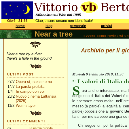
Affacciato sul Web dal 1995
Gio 6 - 21:53
Ciao, essere umano non identificato!
home
blog
personale
attività
Near a tree
ovvero come rovinarsi una 
Archivio per il g
Near a tree by a river
there's a hole in the ground
Martedì 9 Febbraio 2010, 11:30
ULTIMI POST
I valori di Italia d
27/7
Opera sì, nazismo no
S
14/7
La parola proibita
arà anche interessato, ma l
1/4
In campo con voi
congresso di
Italia dei Valori
è st
23/2
Nuovo cinema Luftansia
(2026)
le speranze erano molte; nell’inte
11/2
Wormslayer
messo (a parole) la legalità al cen
parole) opposizione al governo
Be
tanti, per me sarebbe una grande 
ULTIMI COMMENTI
Chi segue un po’ la politica
gs
La parola proibita