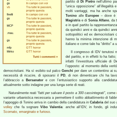
partito di
Di Pietro
nell’ultimo pa
gs
In campo con voi
“unica opposizione” all’illegalità 
vb
Tra tutte le passioni,
proprio questa
molti vantaggi, ma ha anche spac
finelli
In campo con voi
Tonino
alle
Europee
– dove è p
gs
Tra tutte le passioni,
Magistris
e di
Sonia Alfano
, da 
proprio questa
e in quel partito la rappresentanza
MCP
Tra tutte le passioni,
proprio questa
da quindici anni e da quindici ann
.mau.
Tra tutte le passioni,
sottopolitici ed ex democristiani
proprio questa
hanno la minima intenzione di mo
gs
Tra tutte le passioni,
italiano e come tale ha “diritto” a 
proprio questa
mfp
GTT horror
Mirko
GTT horror
Il congresso di IDV tenutosi n
del partito, e in effetti lo ha fat
Tutti i commenti
»
infatti l’investitura ufficiale 
l’opposto: al momento della verità
democristiani. Ha sì esibito sul palco
Genchi
per dare un contentino ai suo
necessità di ricucire, di sposarsi il
PD
, di non dimenticare chi ha lavor
l’abbraccio a
Bersanator
e con l’entusiastico supporto alla candidat
attualmente sotto indagine per una lunga serie di reati.
Naturalmente reati
“fatti per salvare il posto a 300 cassintegrati”
, come
variante urbanistica necessaria a permettere il solito abbattimento di fab
l’appoggio di Tonino arriva in cambio della candidatura in
Calabria
del suo
volley
che fa sognare
Vibo Valentia
: anche all’IDV, in fondo, gli indu
Scornato, emarginato e furioso
.