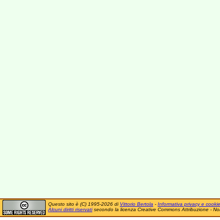
Questo sito è (C) 1995-2026 di
Vittorio Bertola
-
Informativa privacy e cooki
Alcuni diritti riservati
secondo la licenza Creative Commons Attribuzione - No