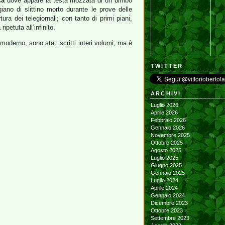
ca
dove appare la testa mozzata di un bimbo
ano di slittino morto durante le prove delle
ra dei telegiornali; con tanto di primi piani,
ipetuta all’infinito.
oderno, sono stati scritti interi volumi; ma è
TWITTER
ARCHIVI
Luglio 2026
Aprile 2026
Febbraio 2026
Gennaio 2026
Novembre 2025
Ottobre 2025
Agosto 2025
Luglio 2025
Giugno 2025
Gennaio 2025
Luglio 2024
Aprile 2024
Gennaio 2024
Dicembre 2023
Ottobre 2023
Settembre 2023