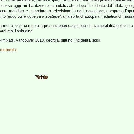
atto che peggiorare; per esempio, c’è una famosa videogallery di
Repubbli
cesso oggi mi ha davvero scandalizzato: dopo l’incidente dell’atleta georgi
è stato mandato e rimandato in televisione in ogni occasione, compresa l’apertu
ento
“ecco qui è dove va a sbattere”
; una sorta di autopsia mediatica di massa r
la morte, così come sulla presunzione/ossessione di invulnerabilità dell’uomo m
rci mai l’abitudine.
olimpiadi, vancouver 2010, georgia, slittino, incidenti[/tags]
 commenti »