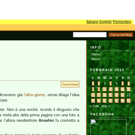
Italiano
English
Piemonteis
INFO
:Home:
:About:
FEBBRAIO 2010
L
M
M
G
V
S
D
1
2
3
4
5
6
7
NewGlobal
8
9
10
11
12
13
14
e dicevamo già
l’altro giorno
, ormai dilaga l’idea
15
16
17
18
19
20
21
tare.
22
23
24
25
26
27
28
« Gen
Mar »
te. Non è una novità: ricordo il disgusto che
FACEBOOK
 metà alta della prima pagina con una foto a
 l’allora neodirettore
Anselmi
fu costretto a