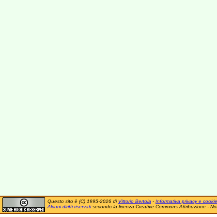
Questo sito è (C) 1995-2026 di
Vittorio Bertola
-
Informativa privacy e cooki
Alcuni diritti riservati
secondo la licenza Creative Commons Attribuzione - No