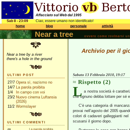
Affacciato sul Web dal 1995
Sab 8 - 23:09
Ciao, essere umano non identificato!
home
blog
personale
attività
Near a tree
ovvero come rovinarsi una 
Archivio per il g
Near a tree by a river
there's a hole in the ground
Sabato 13 Febbraio 2010, 19:17
ULTIMI POST
Rispetto (2)
27/7
Opera sì, nazismo no
L
14/7
La parola proibita
a nostra società è caratte
1/4
In campo con voi
che ognuno debba lottare per sé e 
23/2
Nuovo cinema Luftansia
(2026)
C’è una categoria di mancanza 
11/2
Wormslayer
provai nell’agosto del 2005 quando
colori di cadaveri galleggianti n
scusarsi il giorno dopo.
ULTIMI COMMENTI
gs
La parola proibita