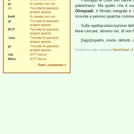
Purtroppo le cose non hanno f
gs
In campo con voi
palestinese. Ma quello che è suc
vb
Tra tutte le passioni,
Olimpiadi
, il filmato integrale 
proprio questa
moviole e persino qualche comm
finelli
In campo con voi
gs
Tra tutte le passioni,
proprio questa
Sulla spettacolarizzazione del
MCP
Tra tutte le passioni,
bene cercare, almeno noi, di non fa
proprio questa
.mau.
Tra tutte le passioni,
[tags]rispetto, morte, defunti, 
proprio questa
gs
Tra tutte le passioni,
Pubblicato nella categoria
NewGlobal
|
4
proprio questa
mfp
GTT horror
Mirko
GTT horror
Tutti i commenti
»