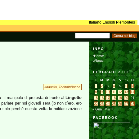
Italiano
English
Piemonteis
INFO
:Home:
:About:
FEBBRAIO 2010
L
M
M
G
V
S
D
1
2
3
4
5
6
7
Itaaaalia
,
TorinoInBocca
8
9
10
11
12
13
14
o: il manipolo di protesta di fronte al
Lingotto
15
16
17
18
19
20
21
 parlare per noi giovedì sera (io non c’ero, ero
22
23
24
25
26
27
28
 solo perché questa volta la militarizzazione
« Gen
Mar »
FACEBOOK