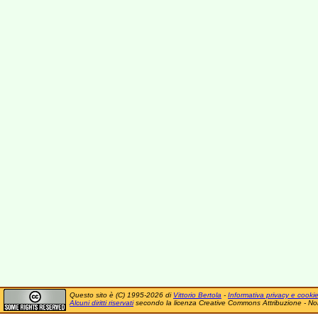
Questo sito è (C) 1995-2026 di
Vittorio Bertola
-
Informativa privacy e cooki
Alcuni diritti riservati
secondo la licenza Creative Commons Attribuzione - No