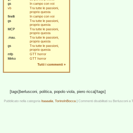
gs
In campo con voi
vb
Tra tutte le passioni,
proprio questa
finelli
In campo con voi
gs
Tra tutte le passioni,
proprio questa
MCP
Tra tutte le passioni,
proprio questa
.mau.
Tra tutte le passioni,
proprio questa
gs
Tra tutte le passioni,
proprio questa
mfp
GTT horror
Mirko
GTT horror
Tutti i commenti
»
[tags]berlusconi, politica, popolo viola, piero ricca[/tags]
Pubblicato nella categoria
Itaaaalia
,
TorinoInBocca
|
Commenti disabilitati
su Berlusconi a T