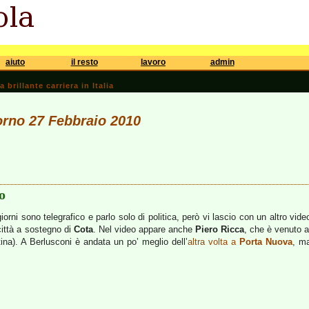
aiuto
il resto
lavoro
admin
brillante carriera in Italia
iorno 27 Febbraio 2010
o
iorni sono telegrafico e parlo solo di politica, però vi lascio con un altro vide
città a sostegno di
Cota
. Nel video appare anche
Piero Ricca
, che è venuto a
tina). A Berlusconi è andata un po’ meglio dell’
altra volta a
Porta Nuova
, ma