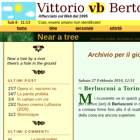
Affacciato sul Web dal 1995
Sab 8 - 11:13
Ciao, essere umano non identificato!
home
blog
personale
attività
Near a tree
ovvero come rovinarsi una 
Archivio per il g
Near a tree by a river
there's a hole in the ground
Sabato 27 Febbraio 2010, 12:51
ULTIMI POST
Berlusconi a Torin
27/7
Opera sì, nazismo no
M
14/7
La parola proibita
i scuserete se in questi g
1/4
In campo con voi
per l’arrivo (ieri) di
Berlusconi
in 
23/2
Nuovo cinema Luftansia
(2026)
a contare firme fino alle 4 di mat
11/2
Wormslayer
della zona era ancora superiore.
ULTIMI COMMENTI
gs
La parola proibita