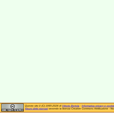
Questo sito è (C) 1995-2026 di
Vittorio Bertola
-
Informativa privacy e cooki
Alcuni diritti riservati
secondo la licenza Creative Commons Attribuzione - No