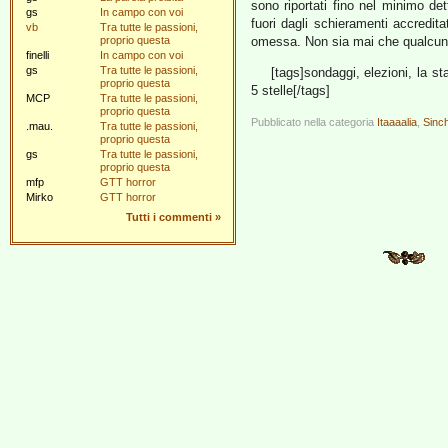
sono riportati fino nel minimo det
gs
In campo con voi
fuori dagli schieramenti accredit
vb
Tra tutte le passioni,
proprio questa
omessa. Non sia mai che qualcuno 
finelli
In campo con voi
gs
Tra tutte le passioni,
[tags]sondaggi, elezioni, la s
proprio questa
5 stelle[/tags]
MCP
Tra tutte le passioni,
proprio questa
Pubblicato nella categoria
Itaaaalia
,
Sinch
.mau.
Tra tutte le passioni,
proprio questa
gs
Tra tutte le passioni,
proprio questa
mfp
GTT horror
Mirko
GTT horror
Tutti i commenti
»