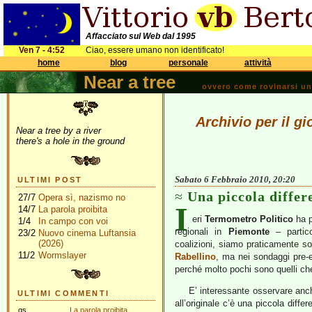
Affacciato sul Web dal 1995
Ven 7 - 4:52
Ciao, essere umano non identificato!
home
blog
personale
attività
Near a tree
ovvero come rovinarsi una 
Archivio per il g
Near a tree by a river
there's a hole in the ground
Sabato 6 Febbraio 2010, 20:20
ULTIMI POST
Una piccola differ
27/7
Opera sì, nazismo no
I
14/7
La parola proibita
eri
Termometro Politico
ha p
1/4
In campo con voi
regionali in
Piemonte
– partico
23/2
Nuovo cinema Luftansia
(2026)
coalizioni, siamo praticamente so
11/2
Wormslayer
Rabellino
, ma nei sondaggi pre-el
perché molto pochi sono quelli ch
E’ interessante osservare anc
ULTIMI COMMENTI
all’originale c’è una piccola diffe
gs
La parola proibita