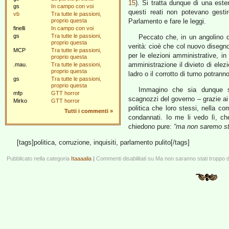
15
). Si tratta dunque di una este
gs
In campo con voi
questi reati non potevano gesti
vb
Tra tutte le passioni,
proprio questa
Parlamento e fare le leggi.
finelli
In campo con voi
gs
Tra tutte le passioni,
Peccato che, in un angolino d
proprio questa
verità: cioè che col nuovo disegno
MCP
Tra tutte le passioni,
per le elezioni amministrative, in
proprio questa
amministrazione il divieto di elez
.mau.
Tra tutte le passioni,
proprio questa
ladro o il corrotto di turno potrann
gs
Tra tutte le passioni,
proprio questa
Immagino che sia dunque sol
mfp
GTT horror
scagnozzi del governo – grazie ai 
Mirko
GTT horror
politica che loro stessi, nella com
Tutti i commenti
»
condannati. Io me li vedo lì, c
chiedono pure:
“ma non saremo sta
[tags]politica, corruzione, inquisiti, parlamento pulito[/tags]
Pubblicato nella categoria
Itaaaalia
|
Commenti disabilitati
su Ma non saranno stati troppo d