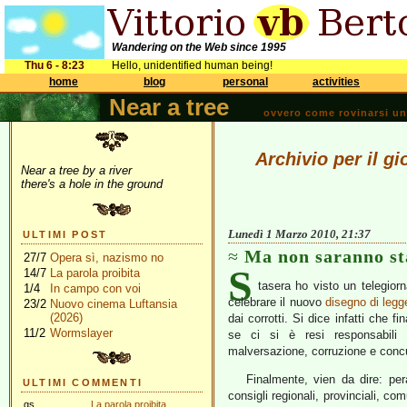
Wandering on the Web since 1995
Thu 6 - 8:23
Hello, unidentified human being!
home
blog
personal
activities
Near a tree
ovvero come rovinarsi una 
Archivio per il g
Near a tree by a river
there's a hole in the ground
Lunedì 1 Marzo 2010, 21:37
ULTIMI POST
Ma non saranno st
27/7
Opera sì, nazismo no
S
14/7
La parola proibita
tasera ho visto un telegiorn
1/4
In campo con voi
celebrare il nuovo
disegno di legg
23/2
Nuovo cinema Luftansia
(2026)
dai corrotti. Si dice infatti che 
11/2
Wormslayer
se ci si è resi responsabili d
malversazione, corruzione e conc
Finalmente, vien da dire: pera
ULTIMI COMMENTI
consigli regionali, provinciali, com
gs
La parola proibita