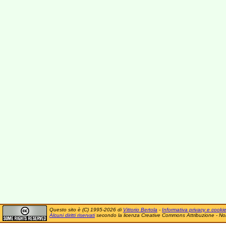
Questo sito è (C) 1995-2026 di
Vittorio Bertola
-
Informativa privacy e cooki
Alcuni diritti riservati
secondo la licenza Creative Commons Attribuzione - No