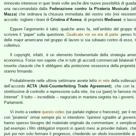
rinnovato interesse in quei brani volle anche dire nuove possibilità di gua
una raccomandata dalla
Federazione contro la Pirateria Musicale
(all
Mazza
) che ordinava la chiusura immediata del nostro sito (noi resiste
accordo: togliete i brani di
Cristina d’Avena
, di proprietà
Mediaset
, e lasci
Eppure l’argomento è tabù: qualche anno fa, nell’ambito del gruppo 
scrivere il “paper” sulla questione.
Giudicate voi se era di parte
: penso f
delle major americane nel gruppo di lavoro si sia sdraiato contro di esso, 
collettivo.
Il copyright, infatti, è un elemento fondamentale della strategia am
economica. Forse non sapete che in tutti gli accordi commerciali bilaterali f
inserite clausole che li obbligano alla protezione ossessiva della propri
stanno firmando.
Probabilmente nelle ultime settimane avrete letto
in rete
della sollevaz
dell’accordo
ACTA
(
Anti-Counterfeiting Trade Agreement
), che con la 
strettissime di controllo e repressione sulla rete, tra cui (pare) le famose 
Internet”
. Il tutto – incredibile – negoziato in maniera segreta tra i governi,
Parlamenti.
Vi invito a vedere
questo video
(se parlate inglese o francese); per il re
con
“pirateria”
ormai sempre più si intendono
“opinioni sgradite al govern
hanno spesso bisogno del materiale originale da commentare; o semplice
(ad esempio i filtri obbligatori imposti in questi mesi ai provider italiani,
può poi non solo fermare il progresso, chiedendo un obolo insostenibile ai 