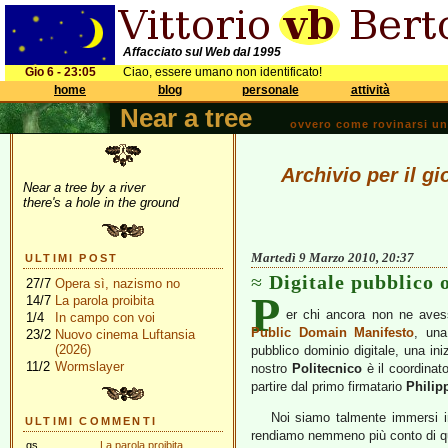
Affacciato sul Web dal 1995
Gio 6 - 23:05
Ciao, essere umano non identificato!
home
blog
personale
attività
Near a tree
ovvero come rovinarsi una 
Archivio per il g
Near a tree by a river
there's a hole in the ground
Martedì 9 Marzo 2010, 20:37
ULTIMI POST
Digitale pubblico o
27/7
Opera sì, nazismo no
P
14/7
La parola proibita
er chi ancora non ne avesse
1/4
In campo con voi
Public Domain Manifesto
, una
23/2
Nuovo cinema Luftansia
(2026)
pubblico dominio digitale, una iniz
11/2
Wormslayer
nostro
Politecnico
è il coordinato
partire dal primo firmatario
Philip
Noi siamo talmente immersi in 
ULTIMI COMMENTI
rendiamo nemmeno più conto di qua
gs
La parola proibita