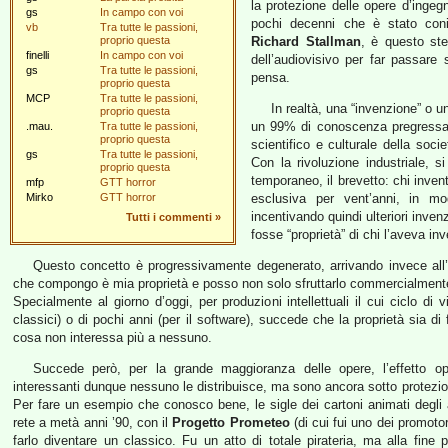
la protezione delle opere d’inge
gs
In campo con voi
pochi decenni che è stato con
vb
Tra tutte le passioni,
proprio questa
Richard Stallman
, è questo ste
finelli
In campo con voi
dell’audiovisivo per far passare 
gs
Tra tutte le passioni,
pensa.
proprio questa
MCP
Tra tutte le passioni,
In realtà, una “invenzione” o u
proprio questa
un 99% di conoscenza pregressa c
.mau.
Tra tutte le passioni,
proprio questa
scientifico e culturale della soci
gs
Tra tutte le passioni,
Con la rivoluzione industriale, 
proprio questa
temporaneo, il brevetto: chi inv
mfp
GTT horror
Mirko
GTT horror
esclusiva per vent’anni, in mo
incentivando quindi ulteriori inve
Tutti i commenti
»
fosse “proprietà” di chi l’aveva i
Questo concetto è progressivamente degenerato, arrivando invece all’i
che compongo è mia proprietà e posso non solo sfruttarlo commercialmente,
Specialmente al giorno d’oggi, per produzioni intellettuali il cui ciclo di 
classici) o di pochi anni (per il software), succede che la proprietà sia di
cosa non interessa più a nessuno.
Succede però, per la grande maggioranza delle opere, l’effetto 
interessanti dunque nessuno le distribuisce, ma sono ancora sotto protezion
Per fare un esempio che conosco bene, le sigle dei cartoni animati degli a
rete a metà anni ’90, con il
Progetto Prometeo
(di cui fui uno dei promotor
farlo diventare un classico. Fu un atto di totale pirateria, ma alla fine po