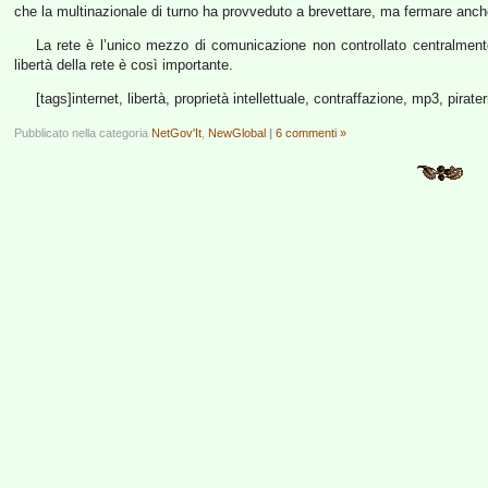
che la multinazionale di turno ha provveduto a brevettare, ma fermare anch
La rete è l’unico mezzo di comunicazione non controllato centralment
libertà della rete è così importante.
[tags]internet, libertà, proprietà intellettuale, contraffazione, mp3, pirat
Pubblicato nella categoria
NetGov'It
,
NewGlobal
|
6 commenti »