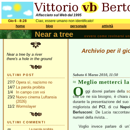
Affacciato sul Web dal 1995
Gio 6 - 8:28
Ciao, essere umano non identificato!
home
blog
personale
attività
Near a tree
ovvero come rovinarsi una 
Archivio per il g
Near a tree by a river
there's a hole in the ground
Sabato 6 Marzo 2010, 11:50
ULTIMI POST
Meglio metterci la
27/7
Opera sì, nazismo no
O
14/7
La parola proibita
ggi dovrei parlare della
s
1/4
In campo con voi
che ce ne sia bisogno, è chiara a
23/2
Nuovo cinema Luftansia
(2026)
durante la presentazione del suo 
11/2
Wormslayer
migliorista del
PCI
, di cui
Napol
Berlusconi
: De Lucia raccontava
numeri della rivista…
ULTIMI COMMENTI
Voglio invece parlare di un
gs
La parola proibita