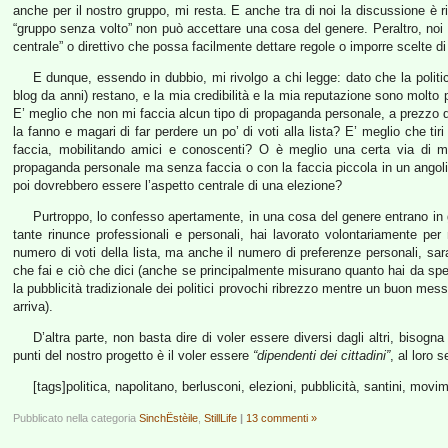
anche per il nostro gruppo, mi resta. E anche tra di noi la discussione è r
“gruppo senza volto” non può accettare una cosa del genere. Peraltro, n
centrale” o direttivo che possa facilmente dettare regole o imporre scelte d
E dunque, essendo in dubbio, mi rivolgo a chi legge: dato che la polit
blog da anni) restano, e la mia credibilità e la mia reputazione sono molto p
E’ meglio che non mi faccia alcun tipo di propaganda personale, a prezzo 
la fanno e magari di far perdere un po’ di voti alla lista? E’ meglio che tir
faccia, mobilitando amici e conoscenti? O è meglio una certa via di m
propaganda personale ma senza faccia o con la faccia piccola in un angoli
poi dovrebbero essere l’aspetto centrale di una elezione?
Purtroppo, lo confesso apertamente, in una cosa del genere entrano in g
tante rinunce professionali e personali, hai lavorato volontariamente per
numero di voti della lista, ma anche il numero di preferenze personali, s
che fai e ciò che dici (anche se principalmente misurano quanto hai da sp
la pubblicità tradizionale dei politici provochi ribrezzo mentre un buon me
arriva).
D’altra parte, non basta dire di voler essere diversi dagli altri, bisogn
punti del nostro progetto è il voler essere
“dipendenti dei cittadini”
, al loro 
[tags]politica, napolitano, berlusconi, elezioni, pubblicità, santini, movim
Pubblicato nella categoria
SinchËstèile
,
StillLife
|
13 commenti »