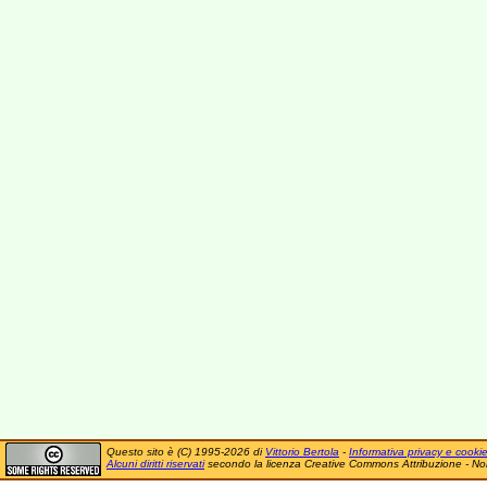
Questo sito è (C) 1995-2026 di
Vittorio Bertola
-
Informativa privacy e cooki
Alcuni diritti riservati
secondo la licenza Creative Commons Attribuzione - No