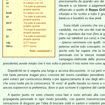
precisamente da quando uno dei m
gs
In campo con voi
davanti a un banner a pagamento
vb
Tra tutte le passioni,
proprio questa
affiancato a quello di
Beppe Gril
finelli
In campo con voi
infuriato e ho scritto a tutto il 
gs
Tra tutte le passioni,
baracca e burattini su due piedi.
proprio questa
MCP
Tra tutte le passioni,
Sono infatti convinto che sia g
proprio questa
candidati, ma che uno dei mali del
.mau.
Tra tutte le passioni,
proprio questa
che ci guardano dai muri (fino al g
gs
Tra tutte le passioni,
parte nei tabelloni sui corsi) e ch
proprio questa
– spesso nemmeno con quelli, ma 
mfp
GTT horror
Mirko
GTT horror
potesse anche solo concepire, men
anche solo far sapere che la li
Tutti i commenti
»
personale con le stesse modalità
campagna elettorale delle provin
presidente) avrete notato che il mio volto e persino il mio nome non sono a
Dopodiché ne è seguita una lunga e accesa discussione, in cui però m
che tante persone magari poco convinte del nostro candidato presidente
però votarci per conoscenza diretta o per apprezzamento di uno degli altri
che sono molte più le conoscenze “di vista” di quelle basate su nome e c
ancora sopravvive la preferenza, dove si può scrivere il cognome del candida
A questo punto mi sono chiesto cosa fare e sono arrivato alla con
propaganda personale in ogni modo possibile, con questo massimizzando i
sensazione di disgusto per l’idea di bruciare soldi in santini e volantini pe