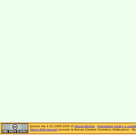
Questo sito è (C) 1995-2026 di
Vittorio Bertola
-
Informativa privacy e cooki
Alcuni diritti riservati
secondo la licenza Creative Commons Attribuzione - No