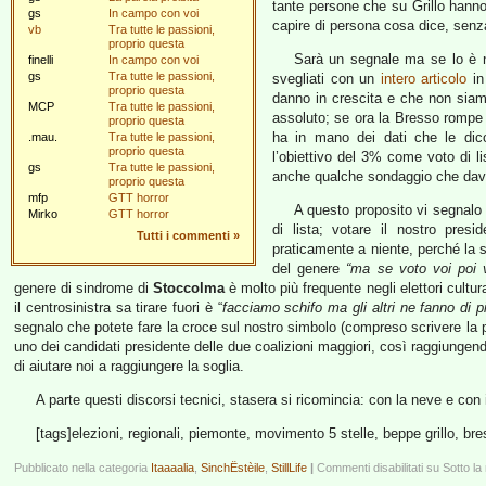
tante persone che su Grillo hanno
gs
In campo con voi
capire di persona cosa dice, senza 
vb
Tra tutte le passioni,
proprio questa
Sarà un segnale ma se lo è n
finelli
In campo con voi
gs
Tra tutte le passioni,
svegliati con un
intero articolo
in
proprio questa
danno in crescita e che non siamo 
MCP
Tra tutte le passioni,
assoluto; se ora la Bresso rompe 
proprio questa
ha in mano dei dati che le dic
.mau.
Tra tutte le passioni,
proprio questa
l’obiettivo del 3% come voto di l
gs
Tra tutte le passioni,
anche qualche sondaggio che dava
proprio questa
mfp
GTT horror
A questo proposito vi segnalo t
Mirko
GTT horror
di lista; votare il nostro presi
Tutti i commenti
»
praticamente a niente, perché la so
del genere
“ma se voto voi poi 
genere di sindrome di
Stoccolma
è molto più frequente negli elettori cultu
il centrosinistra sa tirare fuori è “
facciamo schifo ma gli altri ne fanno di p
segnalo che potete fare la croce sul nostro simbolo (compreso scrivere la pr
uno dei candidati presidente delle due coalizioni maggiori, così raggiungend
di aiutare noi a raggiungere la soglia.
A parte questi discorsi tecnici, stasera si ricomincia: con la neve e con
[tags]elezioni, regionali, piemonte, movimento 5 stelle, beppe grillo, bre
Pubblicato nella categoria
Itaaaalia
,
SinchËstèile
,
StillLife
|
Commenti disabilitati
su Sotto la n