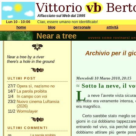
Affacciato sul Web dal 1995
Lun 10 - 10:06
Ciao, essere umano non identificato!
home
blog
personale
attività
Near a tree
ovvero come rovinarsi una 
Archivio per il g
Near a tree by a river
there's a hole in the ground
Mercoledì 10 Marzo 2010, 20:15
ULTIMI POST
Sotto la neve, il vo
27/7
Opera sì, nazismo no
L
14/7
La parola proibita
a neve l’avrete vista sicur
1/4
In campo con voi
ieri notte era veramente intensa, 
23/2
Nuovo cinema Luftansia
(2026)
era magnifico.
11/2
Wormslayer
Certo sarebbe stato meglio se 
giorni in cui dobbiamo tappezzare 
entrando nel vivo, sia perché do
ULTIMI COMMENTI
dobbiamo attirare più gente possi
gs
La parola proibita