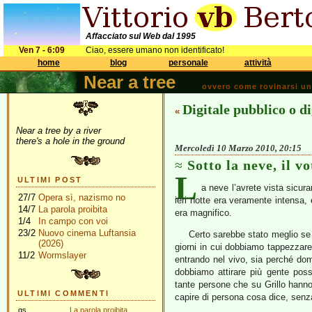
Affacciato sul Web dal 1995
Ven 7 - 6:09
Ciao, essere umano non identificato!
home
blog
personale
attività
Near a tree
ovvero come rovinarsi una 
Digitale pubblico o di
«
Near a tree by a river
there's a hole in the ground
Mercoledì 10 Marzo 2010, 20:15
Sotto la neve, il vo
L
ULTIMI POST
a neve l’avrete vista sicur
27/7
Opera sì, nazismo no
ieri notte era veramente intensa, 
14/7
La parola proibita
era magnifico.
1/4
In campo con voi
23/2
Nuovo cinema Luftansia
Certo sarebbe stato meglio se 
(2026)
giorni in cui dobbiamo tappezzare 
11/2
Wormslayer
entrando nel vivo, sia perché do
dobbiamo attirare più gente possi
tante persone che su Grillo hanno
ULTIMI COMMENTI
capire di persona cosa dice, senza 
gs
La parola proibita