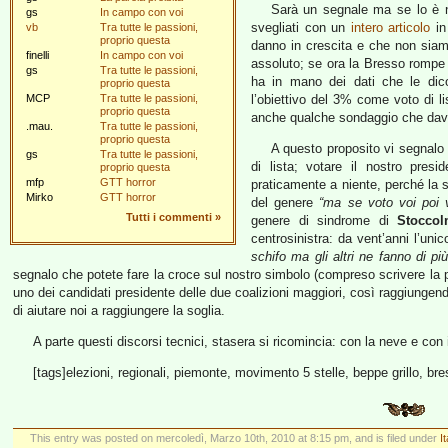
Sarà un segnale ma se lo è n
gs
In campo con voi
svegliati con un
intero articolo
in
vb
Tra tutte le passioni,
proprio questa
danno in crescita e che non siamo 
finelli
In campo con voi
assoluto; se ora la Bresso rompe 
gs
Tra tutte le passioni,
ha in mano dei dati che le dic
proprio questa
MCP
Tra tutte le passioni,
l’obiettivo del 3% come voto di l
proprio questa
anche qualche sondaggio che dava
.mau.
Tra tutte le passioni,
proprio questa
A questo proposito vi segnalo t
gs
Tra tutte le passioni,
di lista; votare il nostro presi
proprio questa
mfp
GTT horror
praticamente a niente, perché la so
Mirko
GTT horror
del genere
“ma se voto voi poi 
Tutti i commenti
»
genere di sindrome di
Stocco
centrosinistra: da vent’anni l’unic
schifo ma gli altri ne fanno di più
segnalo che potete fare la croce sul nostro simbolo (compreso scrivere la pr
uno dei candidati presidente delle due coalizioni maggiori, così raggiungend
di aiutare noi a raggiungere la soglia.
A parte questi discorsi tecnici, stasera si ricomincia: con la neve e con
[tags]elezioni, regionali, piemonte, movimento 5 stelle, beppe grillo, bre
This entry was posted on mercoledì, Marzo 10th, 2010 at 8:15 pm, and is filed under
I