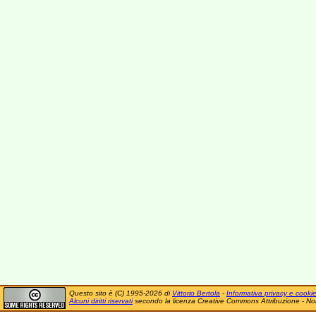
Questo sito è (C) 1995-2026 di
Vittorio Bertola
-
Informativa privacy e cooki
Alcuni diritti riservati
secondo la licenza Creative Commons Attribuzione - No