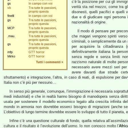
c’è la posizione per cui gli immigra
gs
In campo con voi
verità sta nel mezzo, come tra gli 
vb
Tra tutte le passioni,
proprio questa
disonesti, quelli pacifici e quelli
finelli
In campo con voi
due e di giudicare ogni persona 
gs
Tra tutte le passioni,
nazionalità di origine.
proprio questa
MCP
Tra tutte le passioni,
Il modo di pensare per preconce
proprio questa
che magari vengono spinti verso l’
.mau.
Tra tutte le passioni,
proprio questa
criminali, o semplicemente da un 
gs
Tra tutte le passioni,
per acquisire la cittadinanza
proprio questa
definitivamente italiana la pers
mfp
GTT horror
Mirko
GTT horror
senza regole e senza limiti non 
razzismo naturale di molte person
Tutti i commenti
»
necessario avere mezzi seri per
avere davanti due strade certe
sfruttamento) e integrazione, l’altra, in caso di reati, di espulsione per dav
Italia non c’è più per nessuno…
In senso più generale, comunque, l’immigrazione è necessaria soprattutto
medi industriali) e che in realtà hanno bisogno di manodopera senza dirit
usata per sostenere il modello economico legato alla crescita infinita del
mondo in armonia non dovrebbe esserci bisogno di migrazioni (anche se l
L’obiettivo di lungo termine dovrebbe essere lo sviluppo di tutto il pianeta,
Infine c’è una questione culturale di fondo, quella relativa all’assimil
cultura e il risultato è l’evoluzione dell’uomo. Io non conosco molto l’
Afric