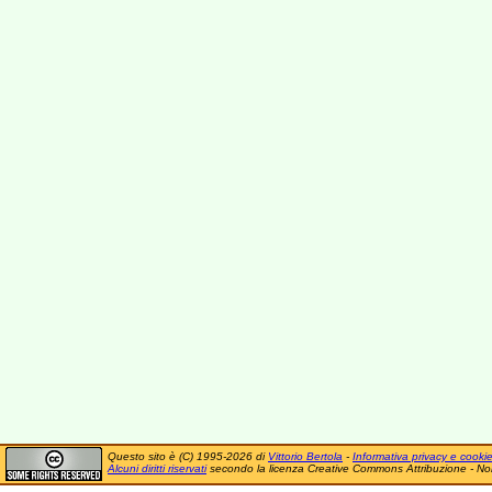
Questo sito è (C) 1995-2026 di
Vittorio Bertola
-
Informativa privacy e cooki
Alcuni diritti riservati
secondo la licenza Creative Commons Attribuzione - No