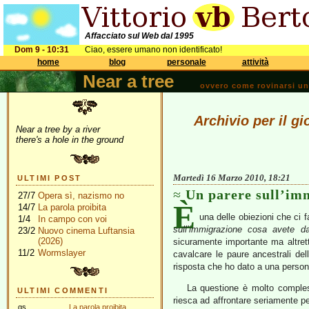
Affacciato sul Web dal 1995
Dom 9 - 10:31
Ciao, essere umano non identificato!
home
blog
personale
attività
Near a tree
ovvero come rovinarsi una 
Archivio per il g
Near a tree by a river
there's a hole in the ground
Martedì 16 Marzo 2010, 18:21
ULTIMI POST
Un parere sull’im
27/7
Opera sì, nazismo no
È
14/7
La parola proibita
una delle obiezioni che ci
1/4
In campo con voi
sull’immigrazione cosa avete da
23/2
Nuovo cinema Luftansia
(2026)
sicuramente importante ma altrett
11/2
Wormslayer
cavalcare le paure ancestrali de
risposta che ho dato a una perso
La questione è molto compless
ULTIMI COMMENTI
riesca ad affrontare seriamente pe
gs
La parola proibita